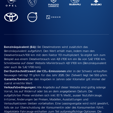
Benzinäquivalent (Bä):
Bei Dieselmotoren wird zusätzlich das
Benzinäquivalent aufgeführt. Den Wert erhält man, indem man den
Dieselverbrauch/100 km mit dem Faktor 113 multipliziert. So ergibt sich zum
Beispiel aus einem Dieselverbrauch von 4,8 l/100 km ein Ba von 5,42 1/100 km.
Schreibweise auf dieser Website Mix-Verbrauch 4,8 1/100 km (Benzinäquivalent
oder auch Ba 5,42 1/100 km).
Der Durchschnittswert der CO₂-Emissionen
aller in der Schweiz verkauften
Neuwagen beträgt 111 g/km für das Jahr 2026. Der Zielwert liegt bei 93.6 g/km.
Garantie/Service:
Bei den Angaben in Jahren oder Kilometer gilt immer der
zuerst erreichte Wert.
Verkaufsbedingungen:
Alle Angebote auf dieser Website sind gültig solange
Vorrat, bis auf Widerruf oder bis an dem angegebenen Datum. Die
aufgeführten Preise verstehen sich inkl. 8.1 % MwSt., ausser Nutzfahrzeuge.
Irrtümer, Änderungen bei Preisen, Modellen, Ausstattungen und
Verkaufsaktionen bleiben vorbehalten. Eine Leasingvergabe wird nicht gewährt,
falls sie zur Überschuldung der Konsumentin oder des Konsumenten führt.
Abgebildete Fahrzeuge enthalten zum Teil aufpreispflichtige Optionen. Die