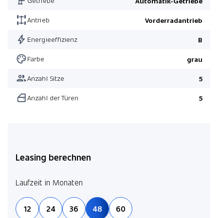
Getriebe
Automatik-Getriebe
Antrieb
Vorderradantrieb
Energieeffizienz
B
Farbe
grau
Anzahl Sitze
5
Anzahl der Türen
5
Leasing berechnen
Laufzeit in Monaten
12
24
36
48
60