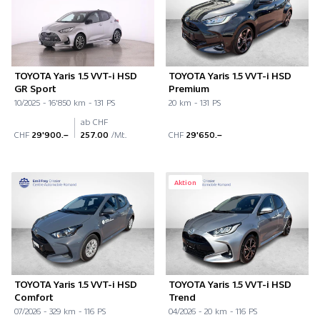
TOYOTA Yaris 1.5 VVT-i HSD
TOYOTA Yaris 1.5 VVT-i HSD
GR Sport
Premium
10/2025 - 16'850 km - 131 PS
20 km - 131 PS
ab CHF
CHF
29'900.–
257.00
/Mt.
CHF
29'650.–
Aktion
TOYOTA Yaris 1.5 VVT-i HSD
TOYOTA Yaris 1.5 VVT-i HSD
Comfort
Trend
07/2026 - 329 km - 116 PS
04/2026 - 20 km - 116 PS