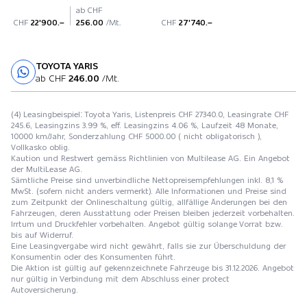
ab CHF
CHF
22'900.–
256.00
/Mt.
CHF
27'740.–
TOYOTA YARIS
Probefahrt
ab CHF
246.00
/Mt.
(4) Leasingbeispiel: Toyota Yaris, Listenpreis CHF 27340.0, Leasingrate CHF
245.6, Leasingzins 3.99 %, eff. Leasingzins 4.06 %, Laufzeit 48 Monate,
10000 km/Jahr, Sonderzahlung CHF 5000.00 ( nicht obligatorisch ),
Vollkasko oblig.
Kaution und Restwert gemäss Richtlinien von Multilease AG. Ein Angebot
der MultiLease AG.
Sämtliche Preise sind unverbindliche Nettopreisempfehlungen inkl. 8,1 %
MwSt. (sofern nicht anders vermerkt). Alle Informationen und Preise sind
zum Zeitpunkt der Onlineschaltung gültig, allfällige Änderungen bei den
Fahrzeugen, deren Ausstattung oder Preisen bleiben jederzeit vorbehalten.
Irrtum und Druckfehler vorbehalten. Angebot gültig solange Vorrat bzw.
bis auf Widerruf.
Eine Leasingvergabe wird nicht gewährt, falls sie zur Überschuldung der
Konsumentin oder des Konsumenten führt.
Die Aktion ist gültig auf gekennzeichnete Fahrzeuge bis 31.12.2026. Angebot
nur gültig in Verbindung mit dem Abschluss einer protect
Autoversicherung.