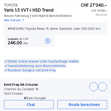
CHF 27'340.–
TOYOTA
Yaris 1.5 VVT-i HSD Trend
CHF 31'340.–
Neupreis
Neues Fahrzeug | Voll-Hybrid Benzin/Elektro
Alle Details
#PHEV/HEV Toyota Relax 15 Jahre Garantie oder 250.000 km
Leasen
ab CHF
246.00
/Mt.
Angebot zusammenstellen
Direkt online leasen oder Kaufanfrage stellen
Haustürlieferung zum Wunschtermin
Rundum-Sorglos mit Emil Frey
Emil Frey SA Crissier
Chemin du Closalet 19
1023 Crissier
4.1
bei Google
Chat
Route berechnen