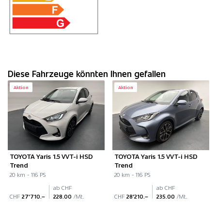
Diese Fahrzeuge könnten Ihnen gefallen
Aktion
Aktion
TOYOTA Yaris 1.5 VVT-i HSD
TOYOTA Yaris 1.5 VVT-i HSD
Trend
Trend
20 km - 116 PS
20 km - 116 PS
ab CHF
ab CHF
CHF
27'710.–
228.00
/Mt.
CHF
28'210.–
235.00
/Mt.