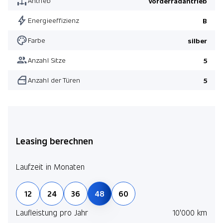
Antrieb
Vorderradantrieb
Energieeffizienz
B
Farbe
silber
Anzahl Sitze
5
Anzahl der Türen
5
Leasing berechnen
Laufzeit in Monaten
12
24
36
48
60
Laufleistung pro Jahr
10'000 km