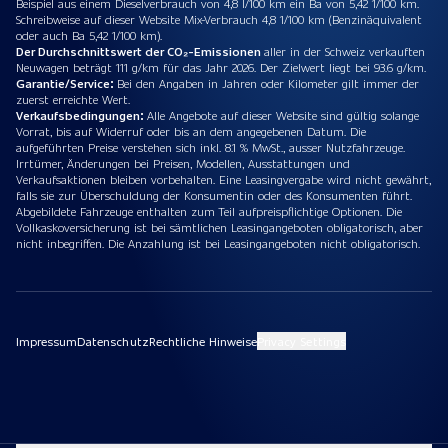
Beispiel aus einem Dieselverbrauch von 4,8 l/100 km ein Ba von 5,42 1/100 km.
Schreibweise auf dieser Website Mix-Verbrauch 4,8 1/100 km (Benzinäquivalent
oder auch Ba 5,42 1/100 km).
Der Durchschnittswert der CO₂-Emissionen
aller in der Schweiz verkauften
Neuwagen beträgt 111 g/km für das Jahr 2026. Der Zielwert liegt bei 93.6 g/km.
Garantie/Service:
Bei den Angaben in Jahren oder Kilometer gilt immer der
zuerst erreichte Wert.
Verkaufsbedingungen:
Alle Angebote auf dieser Website sind gültig solange
Vorrat, bis auf Widerruf oder bis an dem angegebenen Datum. Die
aufgeführten Preise verstehen sich inkl. 8.1 % MwSt., ausser Nutzfahrzeuge.
Irrtümer, Änderungen bei Preisen, Modellen, Ausstattungen und
Verkaufsaktionen bleiben vorbehalten. Eine Leasingvergabe wird nicht gewährt,
falls sie zur Überschuldung der Konsumentin oder des Konsumenten führt.
Abgebildete Fahrzeuge enthalten zum Teil aufpreispflichtige Optionen. Die
Vollkaskoversicherung ist bei sämtlichen Leasingangeboten obligatorisch, aber
nicht inbegriffen. Die Anzahlung ist bei Leasingangeboten nicht obligatorisch.
Impressum
Datenschutz
Rechtliche Hinweise
Privacy Settings