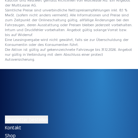
der MultiLease AG.
Sämtliche Preise sind unverbindliche Nettopreisempfehlungen inkl. 8,1 %
MwSt. (sofern nicht anders vermerkt). Alle Informationen und Preise sind
zum Zeitpunkt der Onlineschaltung gültig, allfällige Änderungen bei den
Fahrzeugen, deren Ausstattung oder Preisen bleiben jederzeit vorbehalten.
Irrtum und Druckfehler vorbehalten. Angebot gültig solange Vorrat bzw.
bis auf Widerruf.
Eine Leasingvergabe wird nicht gewährt, falls sie zur Überschuldung der
Konsumentin oder des Konsumenten führt.
Die Aktion ist gültig auf gekennzeichnete Fahrzeuge bis 31.12.2026. Angebot
nur gültig in Verbindung mit dem Abschluss einer protect
Autoversicherung.
Newsletter bestellen
Kontakt
Shop