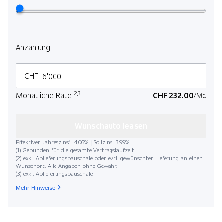
Anzahlung
CHF
2,3
Monatliche Rate
CHF 232.00
/Mt.
Wunschauto leasen
Effektiver Jahreszins¹: 4.06% | Sollzins: 3.99%
(1) Gebunden für die gesamte Vertragslaufzeit.
(2) exkl. Ablieferungspauschale oder evtl. gewünschter Lieferung an einen
Wunschort. Alle Angaben ohne Gewähr.
(3) exkl. Ablieferungspauschale
Mehr Hinweise