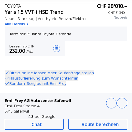
CHF 28'010.–
TOYOTA
Yaris 1.5 VVT-i HSD Trend
CHF 31'340.–
Neupreis
Neues Fahrzeug | Voll-Hybrid Benzin/Elektro
Alle Details
Jetzt mit 15 Jahre Toyota Garantie
Leasen
ab CHF
232.00
/Mt.
Angebot zusammenstellen
Direkt online leasen oder Kaufanfrage stellen
Haustürlieferung zum Wunschtermin
Rundum-Sorglos mit Emil Frey
Emil Frey AG Autocenter Safenwil
Emil-Frey-Strasse 4
5745 Safenwil
4.3
bei Google
Chat
Route berechnen