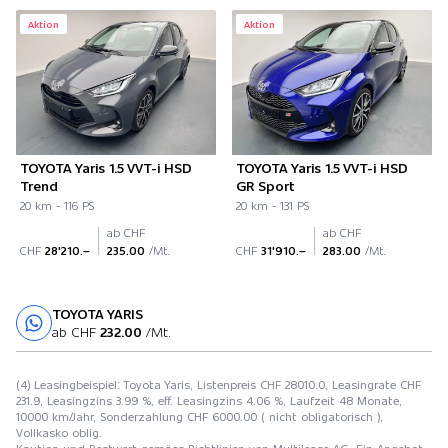
Aktion
Aktion
TOYOTA Yaris 1.5 VVT-i HSD
TOYOTA Yaris 1.5 VVT-i HSD
Trend
GR Sport
20 km - 116 PS
20 km - 131 PS
ab CHF
ab CHF
CHF
28'210.–
235.00
/Mt.
CHF
31'910.–
283.00
/Mt.
TOYOTA YARIS
Probefahrt
ab CHF
232.00
/Mt.
(4) Leasingbeispiel: Toyota Yaris, Listenpreis CHF 28010.0, Leasingrate CHF
231.9, Leasingzins 3.99 %, eff. Leasingzins 4.06 %, Laufzeit 48 Monate,
10000 km/Jahr, Sonderzahlung CHF 6000.00 ( nicht obligatorisch ),
Vollkasko oblig.
Kaution und Restwert gemäss Richtlinien von Multilease AG. Ein Angebot