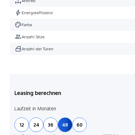
Antrieb
Energieeffizienz
Farbe
Anzahl Sitze
Anzahl der Türen
Leasing berechnen
Laufzeit in Monaten
12
24
36
48
60