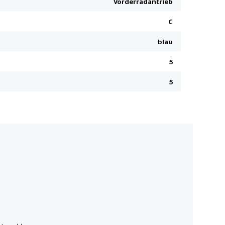
Vorderradantrieb
Innenspieg
Premium-
C
Aussenspie
blau
Smart entry
5
Lederlenk
Connect
5
LED-Nebel
Sitzheizun
LED-Schei
Lenkrad b
Totwinkel-
Pre Crash 
Höhenverst
Navigation
Wireless C