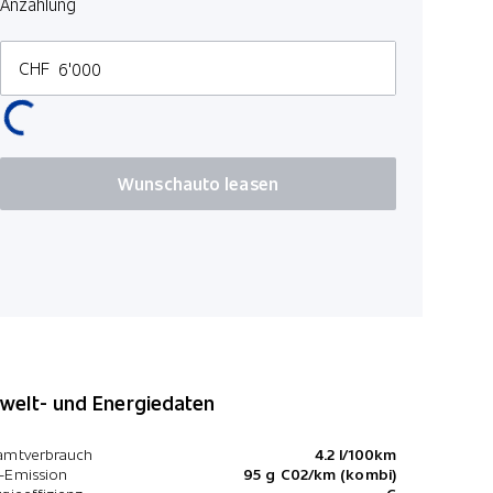
Anzahlung
Details sie
Adaptiver
CHF
Ambienteb
Einparkhil
Wunschauto leasen
elt- und Energiedaten
amtverbrauch
4.2 l/100km
-Emission
95 g C02/km (kombi)