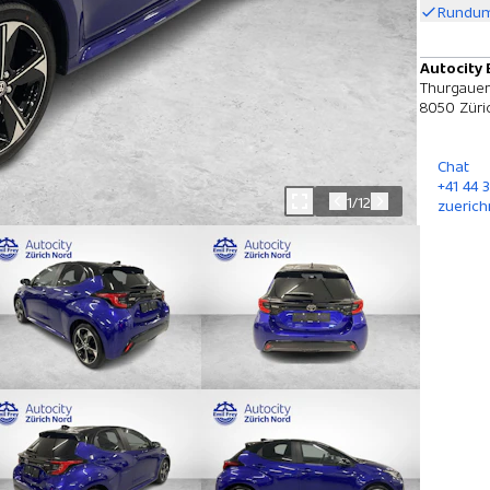
Rundum
Autocity 
Thurgauer
8050 Züri
Chat
+41 44 
1/12
zuerich