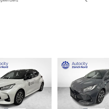
gieeffizienz
C