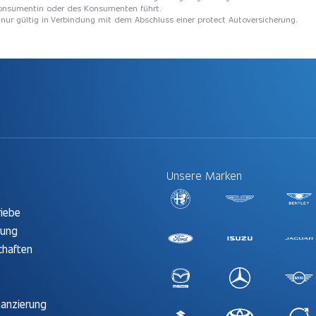
 Konsumentin oder des Konsumenten führt.
t nur gültig in Verbindung mit dem Abschluss einer protect Autoversicherung.
Unsere Marken
t
riebe
rung
chaften
nanzierung