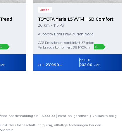
Aktion
 Trend
TOYOTA Yaris 1.5 VVT-i HSD Comfort
20 km - 116 PS
Autocity Emil Frey Zürich Nord
CO2-Emissionen kombiniert 87 g/km
B
B
Verbrauch kombiniert 3.8 l/100km
ab CHF
23'999.–
202.00
Mt.
CHF
/Mt.
/Jahr, Sonderzahlung CHF 6000.00 ( nicht obligatorisch ), Vollkasko oblig.
unkt der Onlineschaltung gültig, allfällige Änderungen bei den
Widerruf.