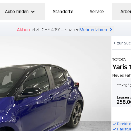
Auto finden
Standorte
Service
Arbei
Aktion
Jetzt CHF 4'191.– sparen
Mehr erfahren
zur Su
TOYOTA
Yaris
Neues Fahr
***Profi
Leasen
a
258.0
Direkt 
Haustü