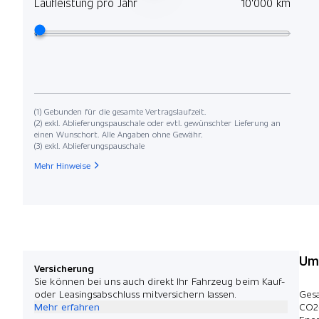
Laufleistung pro Jahr
10'000 km
(1) Gebunden für die gesamte Vertragslaufzeit.
(2) exkl. Ablieferungspauschale oder evtl. gewünschter Lieferung an
einen Wunschort. Alle Angaben ohne Gewähr.
(3) exkl. Ablieferungspauschale
Mehr Hinweise
Umw
Versicherung
Sie können bei uns auch direkt Ihr Fahrzeug beim Kauf-
oder Leasingsabschluss mitversichern lassen.
Ges
Mehr erfahren
CO2