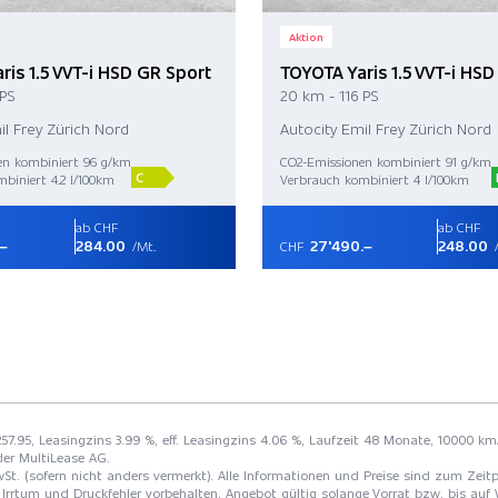
Aktion
ris 1.5 VVT-i HSD GR Sport
TOYOTA Yaris 1.5 VVT-i HSD
 PS
20 km - 116 PS
il Frey Zürich Nord
Autocity Emil Frey Zürich Nord
en kombiniert 96 g/km
CO2-Emissionen kombiniert 91 g/km
C
biniert 4.2 l/100km
Verbrauch kombiniert 4 l/100km
ab CHF
ab CHF
.–
284.00
27'490.–
248.00
/Mt.
CHF
/
 257.95, Leasingzins 3.99 %, eff. Leasingzins 4.06 %, Laufzeit 48 Monate, 10000 km
der MultiLease AG.
St. (sofern nicht anders vermerkt). Alle Informationen und Preise sind zum Zeitp
Irrtum und Druckfehler vorbehalten. Angebot gültig solange Vorrat bzw. bis auf 