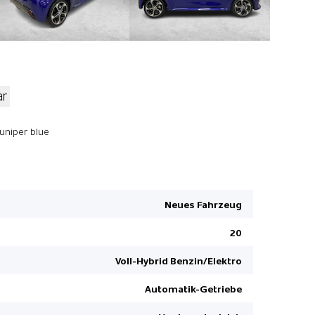
ar
Apple Car 
Juniper blue
Kopfairbag
Müdigkeit
Aussenspie
Neues Fahrzeug
Elektrisch
20
Toyota Tou
Elektr. Le
Voll-Hybrid Benzin/Elektro
Teilleder-S
Automatik-Getriebe
Verkehrss