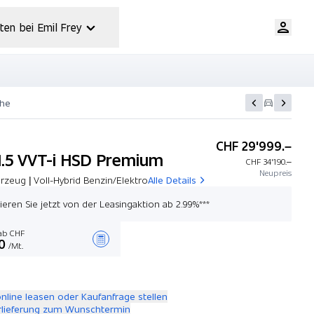
ten bei Emil Frey
che
CHF 29'999.–
 1.5 VVT-i HSD Premium
CHF 34'190.–
Neupreis
zeug | Voll-Hybrid Benzin/Elektro
Alle Details
tieren Sie jetzt von der Leasingaktion ab 2.99%***
b CHF
0
/Mt.
Angebot zusammenstellen
online leasen oder Kaufanfrage stellen
rlieferung zum Wunschtermin