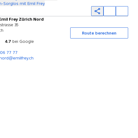
-Sorglos mit Emil Frey
Emil Frey Zürich Nord
Probefahrt
strasse 35
ch
Route berechnen
4.7
bei Google
306 77 77
nord@emilfrey.ch