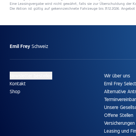
Eine Leasingvergabe wird nicht gewährt, falls sie zur Überschuldung der
Die Aktion ist gültig auf gekennzeichnete Fahrzeuge bis 31.12.2026. Angebo
Emil Frey
Schweiz
Newsletter bestellen
Wir über uns
Kontakt
Emil Frey Selec
Shop
Alternative Ant
Terminvereinba
Unsere Gesells
Offene Stellen
Versicherungen
Leasing und Fi