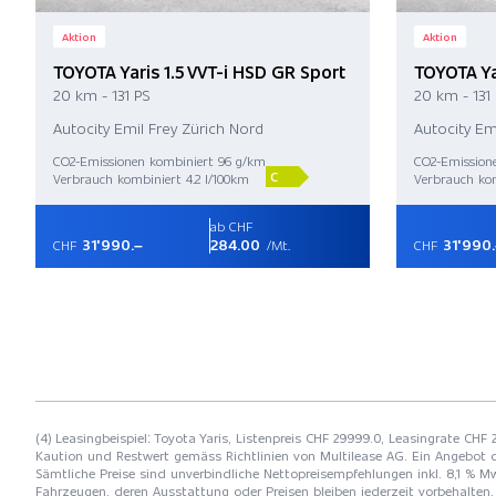
Aktion
Aktion
TOYOTA Yaris 1.5 VVT-i HSD GR Sport
TOYOTA Ya
20 km - 131 PS
20 km - 131
Autocity Emil Frey Zürich Nord
Autocity Em
CO2-Emissionen kombiniert 96 g/km
CO2-Emission
C
Verbrauch kombiniert 4.2 l/100km
Verbrauch kom
ab CHF
31'990.–
284.00
31'990
CHF
/Mt.
CHF
(4) Leasingbeispiel: Toyota Yaris, Listenpreis CHF 29999.0, Leasingrate CHF
Kaution und Restwert gemäss Richtlinien von Multilease AG. Ein Angebot 
Sämtliche Preise sind unverbindliche Nettopreisempfehlungen inkl. 8,1 % Mw
Fahrzeugen, deren Ausstattung oder Preisen bleiben jederzeit vorbehalten. 