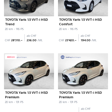
TOYOTA Yaris 1.5 VVT-i HSD
TOYOTA Yaris 1.5 VVT-i HSD
Trend
Comfort
20 km - 116 PS
20 km - 116 PS
ab CHF
ab CHF
CHF
28'310.–
236.00
/Mt.
CHF
23'420.–
194.00
/Mt.
Aktion
TOYOTA Yaris 1.5 VVT-i HSD
TOYOTA Yaris 1.5 VVT-i HSD
Premium
Premium
20 km - 131 PS
20 km - 131 PS
ab CHF