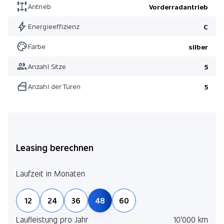
Antrieb
Vorderradantrieb
Energieeffizienz
C
Farbe
silber
Anzahl Sitze
5
Anzahl der Türen
5
Leasing berechnen
Laufzeit in Monaten
12
24
36
48
60
Laufleistung pro Jahr
10'000 km