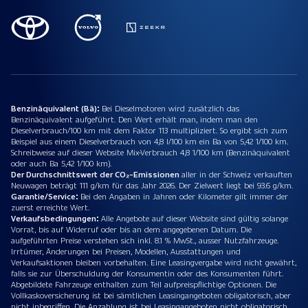
Benzinäquivalent (Bä):
Bei Dieselmotoren wird zusätzlich das
Benzinäquivalent aufgeführt. Den Wert erhält man, indem man den
Dieselverbrauch/100 km mit dem Faktor 113 multipliziert. So ergibt sich zum
Beispiel aus einem Dieselverbrauch von 4,8 l/100 km ein Ba von 5,42 1/100 km.
Schreibweise auf dieser Website Mix-Verbrauch 4,8 1/100 km (Benzinäquivalent
oder auch Ba 5,42 1/100 km).
Der Durchschnittswert der CO₂-Emissionen
aller in der Schweiz verkauften
Neuwagen beträgt 111 g/km für das Jahr 2026. Der Zielwert liegt bei 93.6 g/km.
Garantie/Service:
Bei den Angaben in Jahren oder Kilometer gilt immer der
zuerst erreichte Wert.
Verkaufsbedingungen:
Alle Angebote auf dieser Website sind gültig solange
Vorrat, bis auf Widerruf oder bis an dem angegebenen Datum. Die
aufgeführten Preise verstehen sich inkl. 8.1 % MwSt., ausser Nutzfahrzeuge.
Irrtümer, Änderungen bei Preisen, Modellen, Ausstattungen und
Verkaufsaktionen bleiben vorbehalten. Eine Leasingvergabe wird nicht gewährt,
falls sie zur Überschuldung der Konsumentin oder des Konsumenten führt.
Abgebildete Fahrzeuge enthalten zum Teil aufpreispflichtige Optionen. Die
Vollkaskoversicherung ist bei sämtlichen Leasingangeboten obligatorisch, aber
nicht inbegriffen. Die Anzahlung ist bei Leasingangeboten nicht obligatorisch.