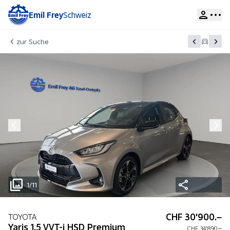
Emil Frey
Schweiz
zur Suche
1/11
CHF 30'900.–
TOYOTA
Yaris 1.5 VVT-i HSD Premium
CHF 34'890.–