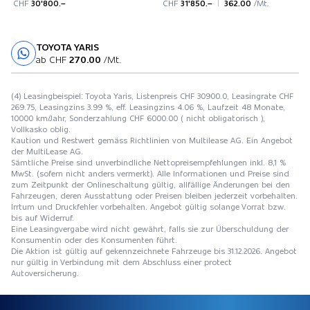
CHF
30'800.–
CHF
31'850.–
362.00
/Mt.
TOYOTA YARIS
Probefahrt
ab CHF
270.00
/Mt.
(4) Leasingbeispiel: Toyota Yaris, Listenpreis CHF 30900.0, Leasingrate CHF
269.75, Leasingzins 3.99 %, eff. Leasingzins 4.06 %, Laufzeit 48 Monate,
10000 km/Jahr, Sonderzahlung CHF 6000.00 ( nicht obligatorisch ),
Vollkasko oblig.
Kaution und Restwert gemäss Richtlinien von Multilease AG. Ein Angebot
der MultiLease AG.
Sämtliche Preise sind unverbindliche Nettopreisempfehlungen inkl. 8,1 %
MwSt. (sofern nicht anders vermerkt). Alle Informationen und Preise sind
zum Zeitpunkt der Onlineschaltung gültig, allfällige Änderungen bei den
Fahrzeugen, deren Ausstattung oder Preisen bleiben jederzeit vorbehalten.
Irrtum und Druckfehler vorbehalten. Angebot gültig solange Vorrat bzw.
bis auf Widerruf.
Eine Leasingvergabe wird nicht gewährt, falls sie zur Überschuldung der
Konsumentin oder des Konsumenten führt.
Die Aktion ist gültig auf gekennzeichnete Fahrzeuge bis 31.12.2026. Angebot
nur gültig in Verbindung mit dem Abschluss einer protect
Autoversicherung.