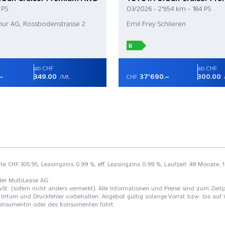
 PS
03/2026 - 2'954 km - 184 PS
hur AG, Rossbodenstrasse 2
Emil Frey Schlieren
B
ab CHF
ab CHF
–
349.00
37'690.–
300.00
/Mt.
CHF
rate CHF 305.95, Leasingzins 0.99 %, eff. Leasingzins 0.99 %, Laufzeit 48 Monate,
der MultiLease AG.
St. (sofern nicht anders vermerkt). Alle Informationen und Preise sind zum Zeitp
Irrtum und Druckfehler vorbehalten. Angebot gültig solange Vorrat bzw. bis auf 
 Konsumentin oder des Konsumenten führt.