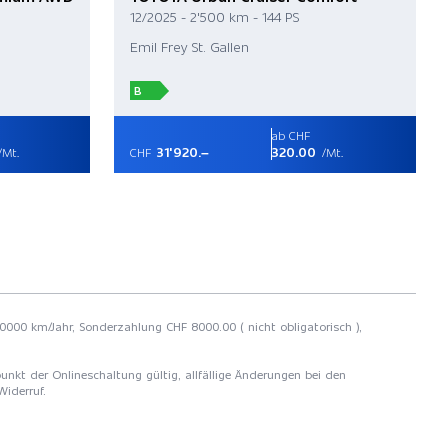
12/2025 - 2'500 km - 144 PS
Emil Frey St. Gallen
B
ab CHF
31'920.–
320.00
/Mt.
CHF
/Mt.
 10000 km/Jahr, Sonderzahlung CHF 8000.00 ( nicht obligatorisch ),
unkt der Onlineschaltung gültig, allfällige Änderungen bei den
Widerruf.