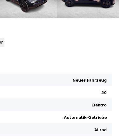
ar
Spurhaltea
Reifendru
LED Tagfah
Neues Fahrzeug
Details sie
20
Sitzheizun
Innenspieg
Elektro
Garantie 1
Automatik-Getriebe
Knieairbag
Allrad
Lenkrad in