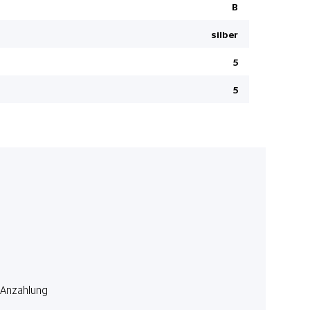
Fahrersitz
B
Totwinkel-
silber
Keine Gewä
5
Ladekabel
USB-C Ansc
5
Connect
Elektrisch
Bodentepp
Navigation
ABS und EB
Klimaauto
Dunkelgetö
Knieairbag
Airbag Fah
Anzahlung