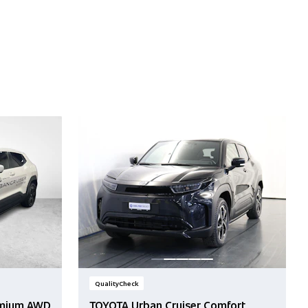
QualityCheck
emium AWD
TOYOTA Urban Cruiser Comfort