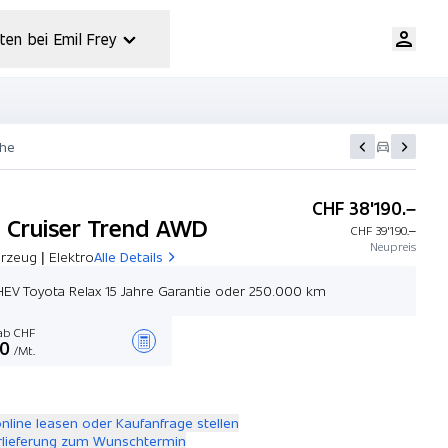
ten bei Emil Frey
che
CHF 38'190.–
 Cruiser Trend AWD
CHF 39'190.–
Neupreis
rzeug | Elektro
Alle Details
EV Toyota Relax 15 Jahre Garantie oder 250.000 km
b CHF
00
/Mt.
Angebot zusammenstellen
online leasen oder Kaufanfrage stellen
rlieferung zum Wunschtermin