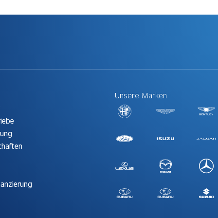
Unsere Marken
t
riebe
rung
chaften
nanzierung