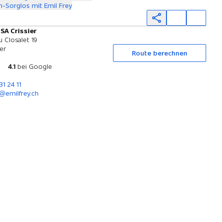
-Sorglos mit Emil Frey
 SA Crissier
Probefahrt
 Closalet 19
ier
Route berechnen
4.1
bei Google
31 24 11
r@emilfrey.ch