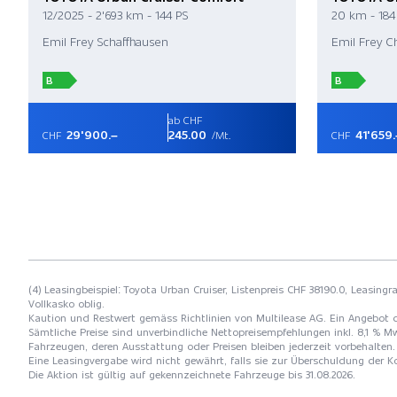
12/2025 - 2'693 km - 144 PS
20 km - 184
Emil Frey Schaffhausen
Emil Frey C
B
B
ab CHF
29'900.–
245.00
41'659.
CHF
/Mt.
CHF
(4) Leasingbeispiel: Toyota Urban Cruiser, Listenpreis CHF 38190.0, Leasing
Vollkasko oblig.
Kaution und Restwert gemäss Richtlinien von Multilease AG. Ein Angebot 
Sämtliche Preise sind unverbindliche Nettopreisempfehlungen inkl. 8,1 % Mw
Fahrzeugen, deren Ausstattung oder Preisen bleiben jederzeit vorbehalten. 
Eine Leasingvergabe wird nicht gewährt, falls sie zur Überschuldung der
Die Aktion ist gültig auf gekennzeichnete Fahrzeuge bis 31.08.2026.