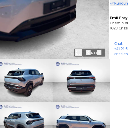
Rundum
Emil Frey
Chemin du
1023 Criss
Chat
+41 21 6
1/13
crissie