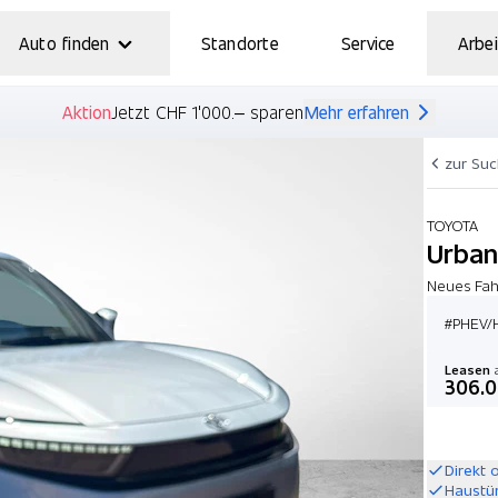
Auto finden
Standorte
Service
Arbei
Aktion
Jetzt CHF 1'000.– sparen
Mehr erfahren
zur Su
TOYOTA
Urban
Neues Fah
#PHEV/H
Leasen
a
306.
Direkt 
Haustü