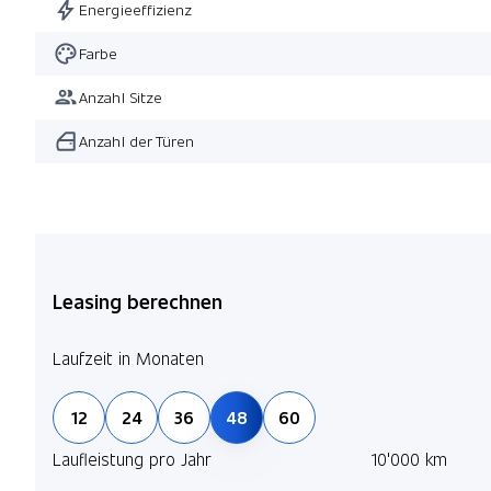
Energieeffizienz
Farbe
Anzahl Sitze
Anzahl der Türen
Leasing berechnen
Laufzeit in Monaten
12
24
36
48
60
Laufleistung pro Jahr
10'000 km