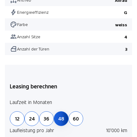
Allrad
Energieeffizienz
G
Farbe
weiss
Anzahl Sitze
4
Anzahl der Türen
3
Leasing berechnen
Laufzeit in Monaten
12
24
36
48
60
Laufleistung pro Jahr
10'000 km