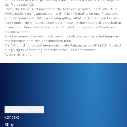
der MultiLease AG.
Sämtliche Preise sind unverbindliche Nettopreisempfehlungen inkl. 8,1 %
MwSt. (sofern nicht anders vermerkt). Alle Informationen und Preise sind
zum Zeitpunkt der Onlineschaltung gültig, allfällige Änderungen bei den
Fahrzeugen, deren Ausstattung oder Preisen bleiben jederzeit vorbehalten.
Irrtum und Druckfehler vorbehalten. Angebot gültig solange Vorrat bzw.
bis auf Widerruf.
Eine Leasingvergabe wird nicht gewährt, falls sie zur Überschuldung der
Konsumentin oder des Konsumenten führt.
Die Aktion ist gültig auf gekennzeichnete Fahrzeuge bis 31.12.2026. Angebot
nur gültig in Verbindung mit dem Abschluss einer protect
Autoversicherung.
Newsletter bestellen
Kontakt
Shop