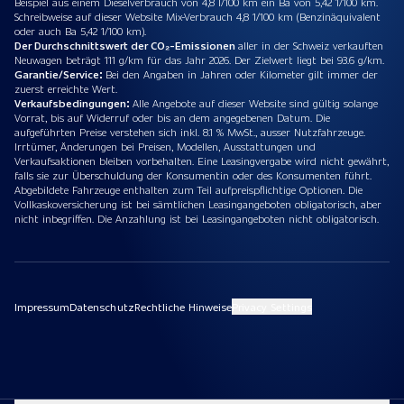
Beispiel aus einem Dieselverbrauch von 4,8 l/100 km ein Ba von 5,42 1/100 km.
Schreibweise auf dieser Website Mix-Verbrauch 4,8 1/100 km (Benzinäquivalent
oder auch Ba 5,42 1/100 km).
Der Durchschnittswert der CO₂-Emissionen
aller in der Schweiz verkauften
Neuwagen beträgt 111 g/km für das Jahr 2026. Der Zielwert liegt bei 93.6 g/km.
Garantie/Service:
Bei den Angaben in Jahren oder Kilometer gilt immer der
zuerst erreichte Wert.
Verkaufsbedingungen:
Alle Angebote auf dieser Website sind gültig solange
Vorrat, bis auf Widerruf oder bis an dem angegebenen Datum. Die
aufgeführten Preise verstehen sich inkl. 8.1 % MwSt., ausser Nutzfahrzeuge.
Irrtümer, Änderungen bei Preisen, Modellen, Ausstattungen und
Verkaufsaktionen bleiben vorbehalten. Eine Leasingvergabe wird nicht gewährt,
falls sie zur Überschuldung der Konsumentin oder des Konsumenten führt.
Abgebildete Fahrzeuge enthalten zum Teil aufpreispflichtige Optionen. Die
Vollkaskoversicherung ist bei sämtlichen Leasingangeboten obligatorisch, aber
nicht inbegriffen. Die Anzahlung ist bei Leasingangeboten nicht obligatorisch.
Impressum
Datenschutz
Rechtliche Hinweise
Privacy Settings