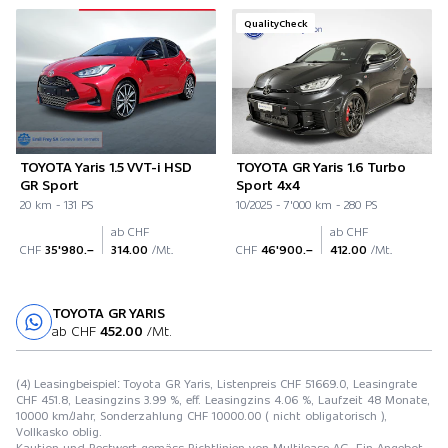
QualityCheck
TOYOTA Yaris 1.5 VVT-i HSD
TOYOTA GR Yaris 1.6 Turbo
GR Sport
Sport 4x4
20 km - 131 PS
10/2025 - 7'000 km - 280 PS
ab CHF
ab CHF
CHF
35'980.–
314.00
/Mt.
CHF
46'900.–
412.00
/Mt.
TOYOTA GR YARIS
Probefahrt
ab CHF
452.00
/Mt.
(4) Leasingbeispiel: Toyota GR Yaris, Listenpreis CHF 51669.0, Leasingrate
CHF 451.8, Leasingzins 3.99 %, eff. Leasingzins 4.06 %, Laufzeit 48 Monate,
10000 km/Jahr, Sonderzahlung CHF 10000.00 ( nicht obligatorisch ),
Vollkasko oblig.
Kaution und Restwert gemäss Richtlinien von Multilease AG. Ein Angebot