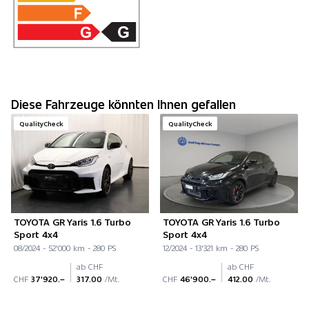
Diese Fahrzeuge könnten Ihnen gefallen
QualityCheck
QualityCheck
TOYOTA GR Yaris 1.6 Turbo
TOYOTA GR Yaris 1.6 Turbo
Sport 4x4
Sport 4x4
08/2024 - 52'000 km - 280 PS
12/2024 - 13'321 km - 280 PS
ab CHF
ab CHF
CHF
37'920.–
317.00
/Mt.
CHF
46'900.–
412.00
/Mt.