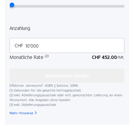
Anzahlung
CHF
2,3
Monatliche Rate
CHF 452.00
/Mt.
Wunschauto leasen
Effektiver Jahreszins¹: 4.06% | Sollzins: 3.99%
(1) Gebunden für die gesamte Vertragslaufzeit.
(2) exkl. Ablieferungspauschale oder evtl. gewünschter Lieferung an einen
Wunschort. Alle Angaben ohne Gewähr.
(3) exkl. Ablieferungspauschale
Mehr Hinweise