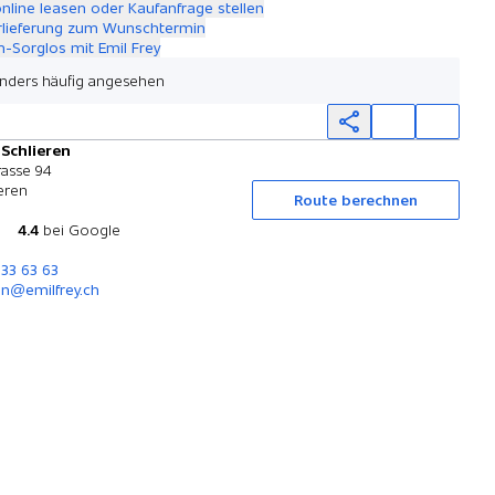
online leasen oder Kaufanfrage stellen
rlieferung zum Wunschtermin
-Sorglos mit Emil Frey
nders häufig angesehen
 Schlieren
Probefahrt
rasse 94
eren
Route berechnen
4.4
bei Google
733 63 63
en@emilfrey.ch