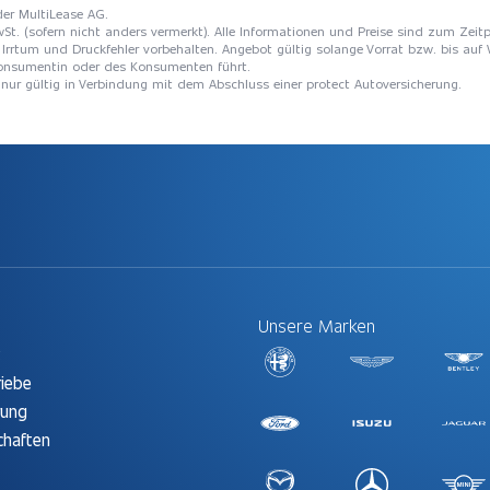
der MultiLease AG.
St. (sofern nicht anders vermerkt). Alle Informationen und Preise sind zum Zeitp
Irrtum und Druckfehler vorbehalten. Angebot gültig solange Vorrat bzw. bis auf 
 Konsumentin oder des Konsumenten führt.
t nur gültig in Verbindung mit dem Abschluss einer protect Autoversicherung.
Unsere Marken
t
riebe
rung
chaften