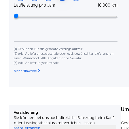
Laufleistung pro Jahr
10'000 km
(1) Gebunden für die gesamte Vertragslaufzeit.
(2) exkl. Ablieferungspauschale oder evtl. gewünschter Lieferung an
einen Wunschort. Alle Angaben ohne Gewähr.
(3) exkl. Ablieferungspauschale
Mehr Hinweise
Umw
Versicherung
Sie können bei uns auch direkt Ihr Fahrzeug beim Kauf-
oder Leasingsabschluss mitversichern lassen.
Ges
Mehr erfahren
CO2