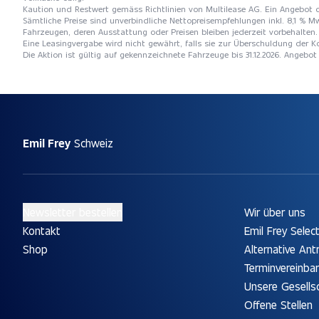
Kaution und Restwert gemäss Richtlinien von Multilease AG. Ein Angebot 
Sämtliche Preise sind unverbindliche Nettopreisempfehlungen inkl. 8,1 % Mw
Fahrzeugen, deren Ausstattung oder Preisen bleiben jederzeit vorbehalten. 
Eine Leasingvergabe wird nicht gewährt, falls sie zur Überschuldung der
Die Aktion ist gültig auf gekennzeichnete Fahrzeuge bis 31.12.2026. Angebo
Emil Frey
Schweiz
Newsletter bestellen
Wir über uns
Kontakt
Emil Frey Selec
Shop
Alternative Ant
Terminvereinba
Unsere Gesells
Offene Stellen