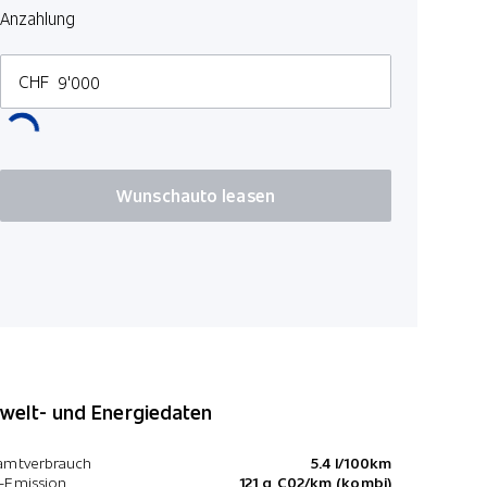
Audiofern
Anzahlung
CHF
Wunschauto leasen
elt- und Energiedaten
amtverbrauch
5.4 l/100km
-Emission
121 g C02/km (kombi)