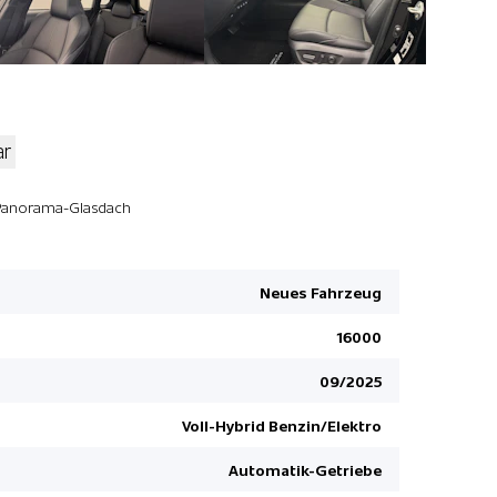
ar
Heckklappe
Panorama-Glasdach
ABS und EB
Spurhaltea
Neues Fahrzeug
Bodentepp
16000
Rückfahrk
Smart entry
09/2025
Garantie 1
Voll-Hybrid Benzin/Elektro
Apple Car 
Automatik-Getriebe
Reifen-Rep