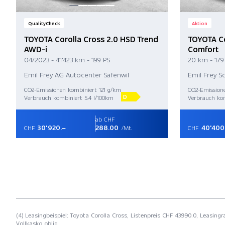
QualityCheck
Aktion
TOYOTA Corolla Cross 2.0 HSD Trend
TOYOTA Co
AWD-i
Comfort
04/2023 - 41'423 km - 199 PS
20 km - 179
Emil Frey AG Autocenter Safenwil
Emil Frey S
CO2-Emissionen kombiniert 121 g/km
CO2-Emissione
D
Verbrauch kombiniert 5.4 l/100km
Verbrauch kom
ab CHF
30'920.–
288.00
40'400
CHF
/Mt.
CHF
(4) Leasingbeispiel: Toyota Corolla Cross, Listenpreis CHF 43990.0, Leasing
Vollkasko oblig.