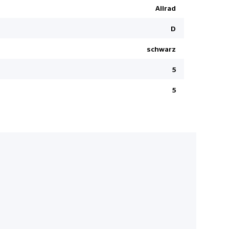
Totwinkel-
Allrad
Einparkhil
D
Fernprogr
schwarz
Rückfahr-
Fussgänge
5
LED-Schei
5
Keine Gewä
Klimaauto
Ambienteb
Navigation
Aussenspie
Verkehrss
Nebelsche
Ausstiegs-
Pre Collis