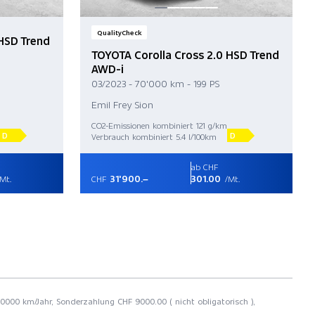
QualityCheck
 HSD Trend
TOYOTA Corolla Cross 2.0 HSD Trend
AWD-i
03/2023 - 70'000 km - 199 PS
Emil Frey Sion
CO2-Emissionen kombiniert 121 g/km
D
D
Verbrauch kombiniert 5.4 l/100km
ab CHF
31'900.–
301.00
Mt.
CHF
/Mt.
 10000 km/Jahr, Sonderzahlung CHF 9000.00 ( nicht obligatorisch ),