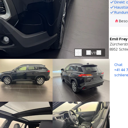
Direkt 
Haustü
Rundum
Beso
Emil Frey
Zürcherst
8952 Schli
1/11
Chat
+41 44 
schlier