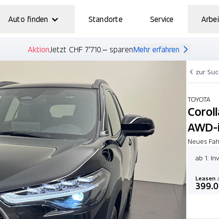
Auto finden
Standorte
Service
Arbei
Aktion
Jetzt CHF 7'710.– sparen
Mehr erfahren
zur Su
TOYOTA
Corol
AWD-
Neues Fahr
ab 1. I
Leasen
a
399.