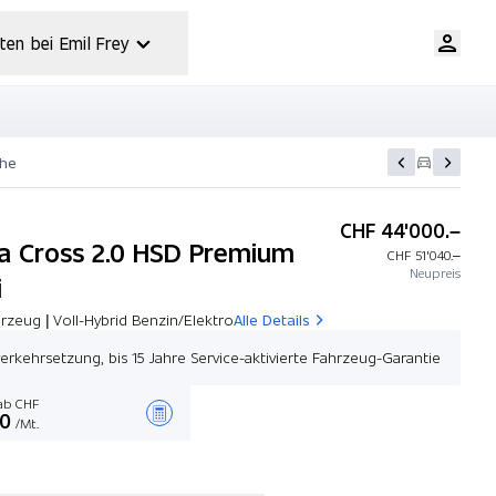
ten bei Emil Frey
che
CHF 44'000.–
la Cross 2.0 HSD Premium
CHF 51'040.–
Neupreis
i
zeug | Voll-Hybrid Benzin/Elektro
Alle Details
nverkehrsetzung, bis 15 Jahre Service-aktivierte Fahrzeug-Garantie
b CHF
00
/Mt.
Angebot zusammenstellen