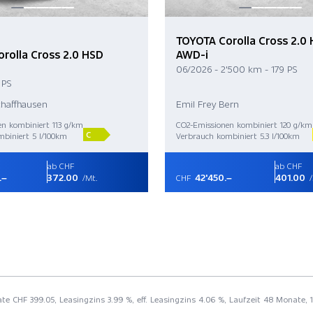
TOYOTA Corolla Cross 2.0
rolla Cross 2.0 HSD
AWD-i
06/2026 - 2'500 km - 179 PS
 PS
chaffhausen
Emil Frey Bern
n kombiniert 113 g/km
CO2-Emissionen kombiniert 120 g/km
C
biniert 5 l/100km
Verbrauch kombiniert 5.3 l/100km
ab CHF
ab CHF
.–
372.00
42'450.–
401.00
/Mt.
CHF
/
rate CHF 399.05, Leasingzins 3.99 %, eff. Leasingzins 4.06 %, Laufzeit 48 Monate,