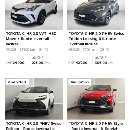
TOYOTA C-HR 2.0 VVTi HSD
TOYOTA C-HR 2.0 PHEV Swiss
Move + Ruote invernali
Edition Leasing 0% ruote
incluse
invernali incluse
07/2023 - 55'300 km - 184 PS
06/2026 - 1'700 km - 223 PS
ab CHF
ab CHF
CHF
24'900.–
228.00
/Mt.
CHF
40'200.–
306.00
/Mt.
QualityCheck
QualityCheck
TOYOTA C-HR 2.0 PHEV Swiss
TOYOTA C-HR 2.0 PHEV Style
Edition - Ruote invernali e
- Ruote invernali & Servizi