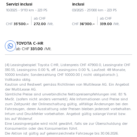
Servizi inclusi
inclusi
10/2025 - 9'113 km - 223 PS
03/2025 - 25'000 km - 223 PS
ab CHF
ab CHF
CHF
35'500.–
272.00
/Mt.
CHF
36'300.–
339.00
/Mt.
TOYOTA C-HR
Probefahrt
ab CHF
331.00
/Mt.
(4) Leasingbeispiel: Toyota C-HR, Listenpreis CHF 47900.0, Leasingrate CHF
330.55, Leasingzins 0.00 %, eff. Leasingzins 0.00 %, Laufzeit 48 Monate,
10000 km/Jahr, Sonderzahlung CHF 10000.00 ( nicht obligatorisch ),
Vollkasko oblig.
Kaution und Restwert gemäss Richtlinien von Multilease AG. Ein Angebot
der MultiLease AG.
Sämtliche Preise sind unverbindliche Nettopreisempfehlungen inkl. 8,1 %
MwSt. (sofern nicht anders vermerkt). Alle Informationen und Preise sind
zum Zeitpunkt der Onlineschaltung gültig, allfällige Änderungen bei den
Fahrzeugen, deren Ausstattung oder Preisen bleiben jederzeit vorbehalten.
Irrtum und Druckfehler vorbehalten. Angebot gültig solange Vorrat bzw.
bis auf Widerruf.
Eine Leasingvergabe wird nicht gewährt, falls sie zur Überschuldung der
Konsumentin oder des Konsumenten führt.
Die Aktion ist gültig auf gekennzeichnete Fahrzeuge bis 30.06.2026.