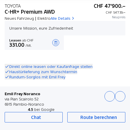
CHF 47'900.–
TOYOTA
C-HR+ Premium AWD
CHF 54'739.–
Neupreis
Neues Fahrzeug | Elektro
Alle Details
Unsere Mission, eure Zufriedenheit
Leasen
ab CHF
331.00
/Mt.
Angebot zusammenstellen
Direkt online leasen oder Kaufanfrage stellen
Haustürlieferung zum Wunschtermin
Rundum-Sorglos mit Emil Frey
Emil Frey Noranco
via Pian Scairolo 52
6915 Pambio-Noranco
4.5
bei Google
Chat
Route berechnen