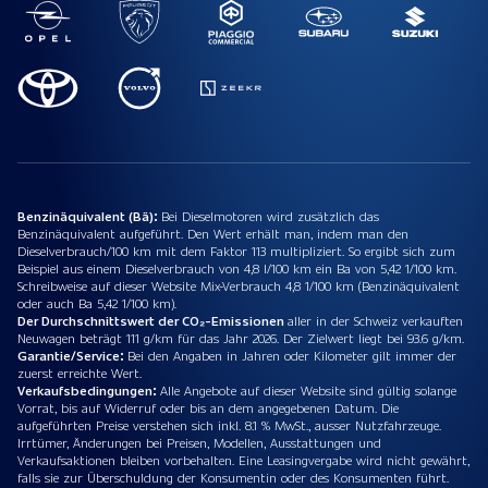
Benzinäquivalent (Bä):
Bei Dieselmotoren wird zusätzlich das
Benzinäquivalent aufgeführt. Den Wert erhält man, indem man den
Dieselverbrauch/100 km mit dem Faktor 113 multipliziert. So ergibt sich zum
Beispiel aus einem Dieselverbrauch von 4,8 l/100 km ein Ba von 5,42 1/100 km.
Schreibweise auf dieser Website Mix-Verbrauch 4,8 1/100 km (Benzinäquivalent
oder auch Ba 5,42 1/100 km).
Der Durchschnittswert der CO₂-Emissionen
aller in der Schweiz verkauften
Neuwagen beträgt 111 g/km für das Jahr 2026. Der Zielwert liegt bei 93.6 g/km.
Garantie/Service:
Bei den Angaben in Jahren oder Kilometer gilt immer der
zuerst erreichte Wert.
Verkaufsbedingungen:
Alle Angebote auf dieser Website sind gültig solange
Vorrat, bis auf Widerruf oder bis an dem angegebenen Datum. Die
aufgeführten Preise verstehen sich inkl. 8.1 % MwSt., ausser Nutzfahrzeuge.
Irrtümer, Änderungen bei Preisen, Modellen, Ausstattungen und
Verkaufsaktionen bleiben vorbehalten. Eine Leasingvergabe wird nicht gewährt,
falls sie zur Überschuldung der Konsumentin oder des Konsumenten führt.