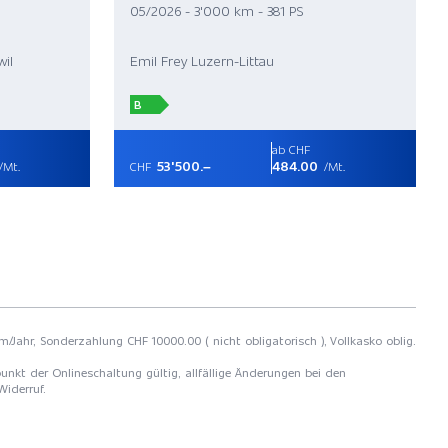
05/2026 - 3'000 km - 381 PS
il
Emil Frey Luzern-Littau
B
ab CHF
53'500.–
484.00
/Mt.
CHF
/Mt.
m/Jahr, Sonderzahlung CHF 10000.00 ( nicht obligatorisch ), Vollkasko oblig.
unkt der Onlineschaltung gültig, allfällige Änderungen bei den
Widerruf.