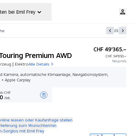
ten bei Emil Frey
che
CHF 49'365.–
Touring Premium AWD
CHF 54'850.–
Neupreis
rzeug | Elektro
Alle Details
d Kamera, automatische Klimaanlage, Navigationssystem,
 + Apple Carplay
b CHF
00
/Mt.
Angebot zusammenstellen
online leasen oder Kaufanfrage stellen
rlieferung zum Wunschtermin
-Sorglos mit Emil Frey