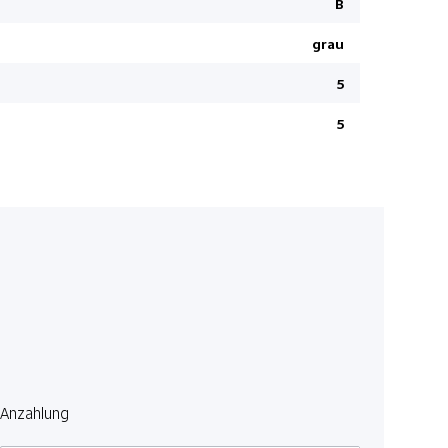
B
Elektr. Le
grau
Innenspiege
Fernprogr
5
Keine Gewä
5
Aussenspieg
anklappbar
Ausstiegs-
Fahrersitz 
Heizbare F
Bodentepp
Regensens
LED-Schei
Seitenairb
On-Board 
Anzahlung
Totwinkel-