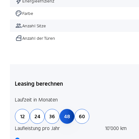
Energieeffizienz
Farbe
Anzahl Sitze
Anzahl der Türen
Leasing berechnen
Laufzeit in Monaten
12
24
36
48
60
Laufleistung pro Jahr
10'000 km