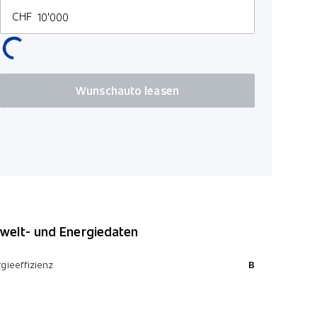
360° Kame
CHF
Digital Key
Fussgänge
Park-Dista
Wunschauto leasen
Sitzbezüge
Sitzheizun
LED Rückl
Lichtsenso
Garantie 1
Kopfairbag
USB-Ansch
elt- und Energiedaten
Heckklappe
gieeffizienz
B