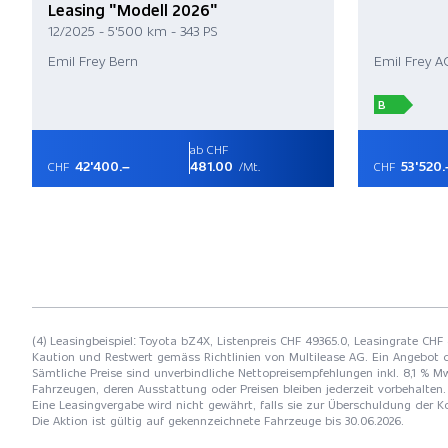
Leasing "Modell 2026"
12/2025 - 5'500 km - 343 PS
Emil Frey Bern
Emil Frey A
B
ab CHF
42'400.–
481.00
53'520.
CHF
/Mt.
CHF
(4) Leasingbeispiel: Toyota bZ4X, Listenpreis CHF 49365.0, Leasingrate CHF 
Kaution und Restwert gemäss Richtlinien von Multilease AG. Ein Angebot 
Sämtliche Preise sind unverbindliche Nettopreisempfehlungen inkl. 8,1 % Mw
Fahrzeugen, deren Ausstattung oder Preisen bleiben jederzeit vorbehalten. 
Eine Leasingvergabe wird nicht gewährt, falls sie zur Überschuldung der
Die Aktion ist gültig auf gekennzeichnete Fahrzeuge bis 30.06.2026.