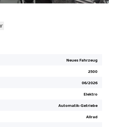
ar
Knieairbag
Pre Crash 
Diebstahlw
Neues Fahrzeug
Details sie
2500
Berganfahr
Spurwechse
06/2026
Panorama
Elektro
IPA Intellig
Automatik-Getriebe
Verkehrss
Apple Car 
Allrad
Spurhaltea