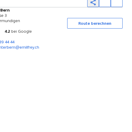
 Bern
Probefahrt
se 3
ermundigen
Route berechnen
4.2
bei Google
339 44 44
nterbern@emilfrey.ch