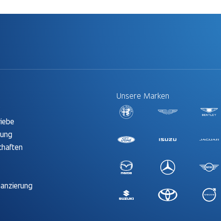
Unsere Marken
t
riebe
rung
chaften
nanzierung