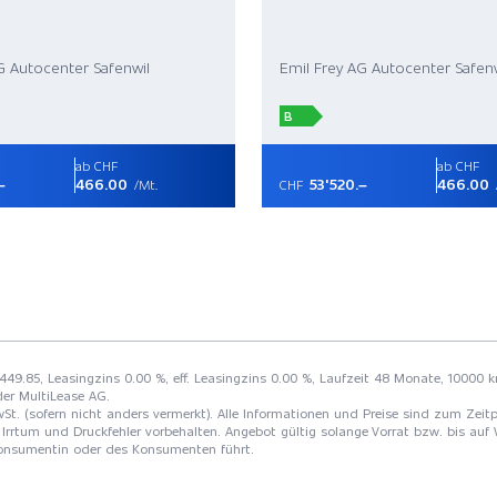
G Autocenter Safenwil
Emil Frey AG Autocenter Safenw
B
ab CHF
ab CHF
–
466.00
53'520.–
466.00
/Mt.
CHF
449.85, Leasingzins 0.00 %, eff. Leasingzins 0.00 %, Laufzeit 48 Monate, 10000 k
der MultiLease AG.
St. (sofern nicht anders vermerkt). Alle Informationen und Preise sind zum Zeitp
Irrtum und Druckfehler vorbehalten. Angebot gültig solange Vorrat bzw. bis auf 
 Konsumentin oder des Konsumenten führt.