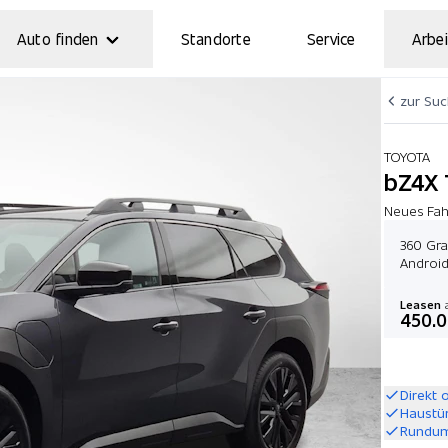
Auto finden
Standorte
Service
Arbei
zur Su
TOYOTA
bZ4X 
Neues Fah
360 Gra
Android
Leasen
a
450.
Direkt 
Haustü
Rundum