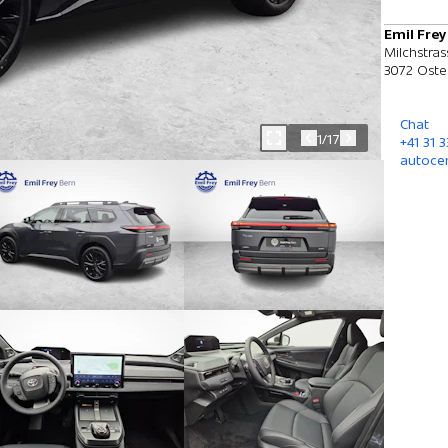
Emil Frey
Milchstras
3072 Ost
Chat
1/17
+41 31 
autoce