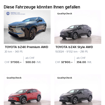
Diese Fahrzeuge könnten Ihnen gefallen
QualityCheck
TOYOTA bZ4X Premium AWD
TOYOTA bZ4X Style AWD
20 km - 343 PS
10/2024 - 9'552 km - 218 PS
ab CHF
ab CHF
CHF
51'300.–
500.00
/Mt.
CHF
32'900.–
356.00
/Mt.
QualityCheck
QualityCheck