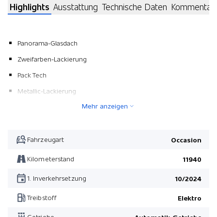
Highlights
Ausstattung
Technische Daten
Kommentar
Panorama-Glasdach
Zweifarben-Lackierung
Pack Tech
Metallic-Lackierung
Mehr anzeigen
Pack Tech
Fahrzeugart
Occasion
Kilometerstand
11940
1. Inverkehrsetzung
10/2024
Treibstoff
Elektro
Getriebe