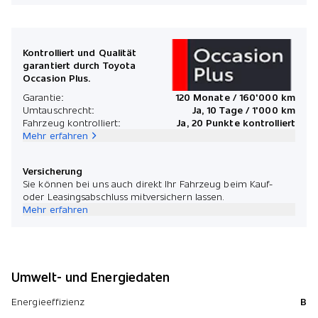
Mona
Kontrolliert und Qualität
garantiert durch Toyota
Occasion Plus.
*Preis
Garantie:
120 Monate / 160'000 km
Umtauschrecht:
Ja, 10 Tage / 1'000 km
Fahrzeug kontrolliert:
Ja, 20 Punkte kontrolliert
Mehr erfahren
Versicherung
Sie können bei uns auch direkt Ihr Fahrzeug beim Kauf-
oder Leasingsabschluss mitversichern lassen.
Mehr erfahren
Umwelt- und Energiedaten
Energieeffizienz
B