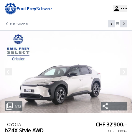
Emil Frey
Schweiz
zur Suche
1/13
CHF 32'900.–
TOYOTA
bZ4X Style AWD
CHF 53'100.–