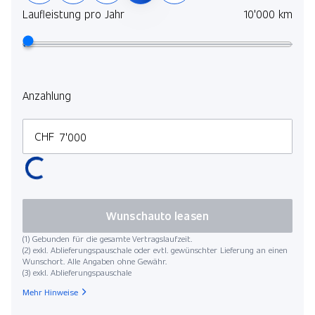
selb
Laufleistung pro Jahr
10'000 km
Mehr
Lauf
Anzahlung
CHF
Kilo
Wunschauto leasen
(1) Gebunden für die gesamte Vertragslaufzeit.
(2) exkl. Ablieferungspauschale oder evtl. gewünschter Lieferung an einen
Wunschort. Alle Angaben ohne Gewähr.
(3) exkl. Ablieferungspauschale
Startdat
Mehr Hinweise