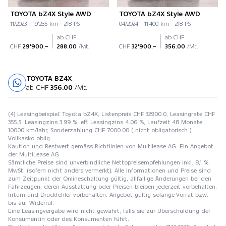
TOYOTA bZ4X Style AWD
TOYOTA bZ4X Style AWD
11/2023 - 19'235 km - 218 PS
04/2024 - 11'400 km - 218 PS
ab CHF
ab CHF
CHF
29'900.–
288.00
/Mt.
CHF
32'900.–
356.00
/Mt.
TOYOTA BZ4X
Probefahrt
ab CHF
356.00
/Mt.
(4) Leasingbeispiel: Toyota bZ4X, Listenpreis CHF 32900.0, Leasingrate CHF
355.5, Leasingzins 3.99 %, eff. Leasingzins 4.06 %, Laufzeit 48 Monate,
10000 km/Jahr, Sonderzahlung CHF 7000.00 ( nicht obligatorisch ),
Vollkasko oblig.
Kaution und Restwert gemäss Richtlinien von Multilease AG. Ein Angebot
der MultiLease AG.
Sämtliche Preise sind unverbindliche Nettopreisempfehlungen inkl. 8,1 %
MwSt. (sofern nicht anders vermerkt). Alle Informationen und Preise sind
zum Zeitpunkt der Onlineschaltung gültig, allfällige Änderungen bei den
Fahrzeugen, deren Ausstattung oder Preisen bleiben jederzeit vorbehalten.
Irrtum und Druckfehler vorbehalten. Angebot gültig solange Vorrat bzw.
bis auf Widerruf.
Eine Leasingvergabe wird nicht gewährt, falls sie zur Überschuldung der
Konsumentin oder des Konsumenten führt.