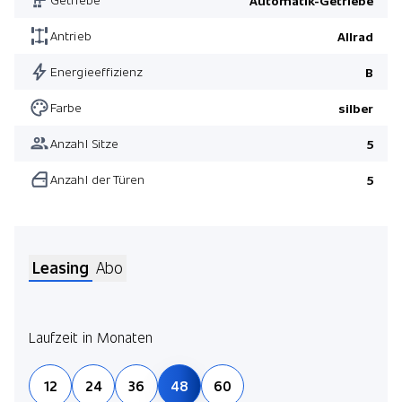
Automatik-Getriebe
Antrieb
Allrad
Energieeffizienz
B
Farbe
silber
Anzahl Sitze
5
Anzahl der Türen
5
Leasing
Abo
Laufzeit in Monaten
Jetz
12
24
36
48
60
und 