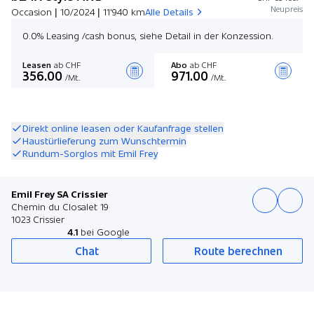
Neupreis
Occasion | 10/2024 | 11'940 km
Alle Details
0.0% Leasing /cash bonus, siehe Detail in der Konzession.
Leasen
ab CHF
Abo
ab CHF
356.00
971.00
/Mt.
/Mt.
Angebot zusammenstellen
Direkt online leasen oder Kaufanfrage stellen
Haustürlieferung zum Wunschtermin
Rundum-Sorglos mit Emil Frey
Emil Frey SA Crissier
Chemin du Closalet 19
1023 Crissier
4.1
bei Google
Chat
Route berechnen