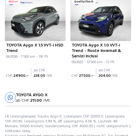
Aktion
QualityCheck
TOYOTA Aygo X 1.5 VVT-i HSD
TOYOTA Aygo X 1.0 VVT-i
Trend
Trend - Ruote invernali &
Servizi inclusi
06/2026 - 1'500 km - 116 PS
09/2025 - 12'500 km - 72 PS
ab CHF
ab CHF
CHF
24'900.–
228.00
/Mt.
CHF
21'500.–
204.00
/Mt.
TOYOTA AYGO X
Probefahrt
ab CHF
211.00
/Mt.
(4) Leasingbeispiel: Toyota Aygo X, Listenpreis CHF 22000.0, Leasingrate
CHF 210.85, Leasingzins 3.99 %, eff. Leasingzins 4.06 %, Laufzeit 48
Monate, 10000 km/Jahr, Sonderzahlung CHF 4000.00 ( nicht obligatorisch ),
Vollkasko oblig.
Kaution und Restwert gemäss Richtlinien von Multilease AG. Ein Angebot