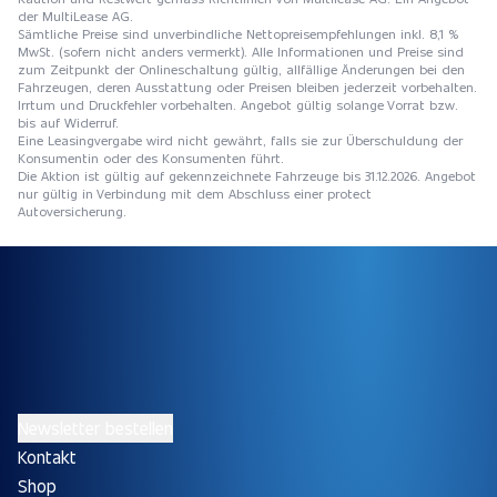
der MultiLease AG.
Sämtliche Preise sind unverbindliche Nettopreisempfehlungen inkl. 8,1 %
MwSt. (sofern nicht anders vermerkt). Alle Informationen und Preise sind
zum Zeitpunkt der Onlineschaltung gültig, allfällige Änderungen bei den
Fahrzeugen, deren Ausstattung oder Preisen bleiben jederzeit vorbehalten.
Irrtum und Druckfehler vorbehalten. Angebot gültig solange Vorrat bzw.
bis auf Widerruf.
Eine Leasingvergabe wird nicht gewährt, falls sie zur Überschuldung der
Konsumentin oder des Konsumenten führt.
Die Aktion ist gültig auf gekennzeichnete Fahrzeuge bis 31.12.2026. Angebot
nur gültig in Verbindung mit dem Abschluss einer protect
Autoversicherung.
Newsletter bestellen
Kontakt
Shop