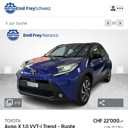
Emil Frey
Schweiz
zur Suche
1/15
CHF 22'000.–
TOYOTA
Aygo X 1.0 VVT-i Trend - Ruote
CHF 27'730.–