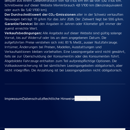
Beispiel aus einem Dieselverbrauch von 4,8 l/100 km ein Ba von 5,42 1/100 km.
Schreibweise auf dieser Website Mix-Verbrauch 4,8 1/100 km (Benzinäquivalent
oder auch Ba 5,42 1/100 km).
Der Durchschnittswert der CO₂-Emissionen
aller in der Schweiz verkauften
Neuwagen beträgt 111 g/km für das Jahr 2026. Der Zielwert liegt bei 93.6 g/km.
Garantie/Service:
Bei den Angaben in Jahren oder Kilometer gilt immer der
zuerst erreichte Wert.
Verkaufsbedingungen:
Alle Angebote auf dieser Website sind gültig solange
Vorrat, bis auf Widerruf oder bis an dem angegebenen Datum. Die
aufgeführten Preise verstehen sich inkl. 8.1 % MwSt., ausser Nutzfahrzeuge.
Irrtümer, Änderungen bei Preisen, Modellen, Ausstattungen und
Verkaufsaktionen bleiben vorbehalten. Eine Leasingvergabe wird nicht gewährt,
falls sie zur Überschuldung der Konsumentin oder des Konsumenten führt.
Abgebildete Fahrzeuge enthalten zum Teil aufpreispflichtige Optionen. Die
Vollkaskoversicherung ist bei sämtlichen Leasingangeboten obligatorisch, aber
nicht inbegriffen. Die Anzahlung ist bei Leasingangeboten nicht obligatorisch.
Impressum
Datenschutz
Rechtliche Hinweise
Privacy Settings