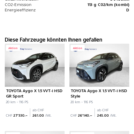
CO2-Emission
113 g C02/km (kombi)
Energieeffizienz
D
Diese Fahrzeuge könnten Ihnen gefallen
Aktion
Aktion
TOYOTA Aygo X 1.5 VVT-i HSD
TOYOTA Aygo X 1.5 VVT-i HSD
GR Sport
Style
20 km - 116 PS
20 km - 116 PS
ab CHF
ab CHF
CHF
27'330.–
261.00
/Mt.
CHF
26'140.–
245.00
/Mt.