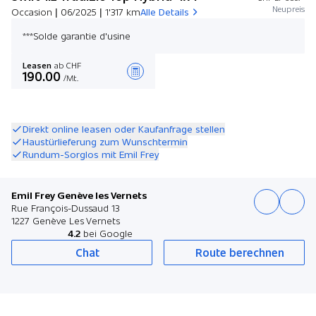
Neupreis
Occasion | 06/2025 | 1'317 km
Alle Details
***Solde garantie d'usine
Leasen
ab CHF
190.00
/Mt.
Angebot zusammenstellen
Direkt online leasen oder Kaufanfrage stellen
Haustürlieferung zum Wunschtermin
Rundum-Sorglos mit Emil Frey
Emil Frey Genève les Vernets
Rue François-Dussaud 13
1227 Genève Les Vernets
4.2
bei Google
Chat
Route berechnen