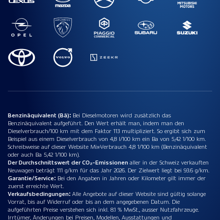
Benzinäquivalent (Bä):
Bei Dieselmotoren wird zusätzlich das
Benzinäquivalent aufgeführt. Den Wert erhält man, indem man den
Dieselverbrauch/100 km mit dem Faktor 113 multipliziert. So ergibt sich zum
Beispiel aus einem Dieselverbrauch von 4,8 l/100 km ein Ba von 5,42 1/100 km.
Schreibweise auf dieser Website Mix-Verbrauch 4,8 1/100 km (Benzinäquivalent
oder auch Ba 5,42 1/100 km).
Der Durchschnittswert der CO₂-Emissionen
aller in der Schweiz verkauften
Neuwagen beträgt 111 g/km für das Jahr 2026. Der Zielwert liegt bei 93.6 g/km.
Garantie/Service:
Bei den Angaben in Jahren oder Kilometer gilt immer der
zuerst erreichte Wert.
Verkaufsbedingungen:
Alle Angebote auf dieser Website sind gültig solange
Vorrat, bis auf Widerruf oder bis an dem angegebenen Datum. Die
aufgeführten Preise verstehen sich inkl. 8.1 % MwSt., ausser Nutzfahrzeuge.
Irrtümer, Änderungen bei Preisen, Modellen, Ausstattungen und