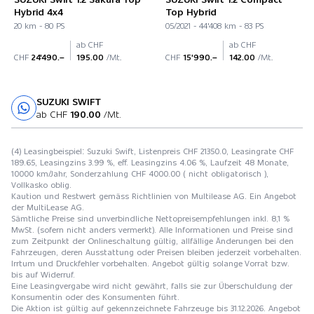
Hybrid 4x4
Top Hybrid
20 km - 80 PS
05/2021 - 44'408 km - 83 PS
ab CHF
ab CHF
CHF
24'490.–
195.00
/Mt.
CHF
15'990.–
142.00
/Mt.
SUZUKI SWIFT
Probefahrt
ab CHF
190.00
/Mt.
(4) Leasingbeispiel: Suzuki Swift, Listenpreis CHF 21350.0, Leasingrate CHF
189.65, Leasingzins 3.99 %, eff. Leasingzins 4.06 %, Laufzeit 48 Monate,
10000 km/Jahr, Sonderzahlung CHF 4000.00 ( nicht obligatorisch ),
Vollkasko oblig.
Kaution und Restwert gemäss Richtlinien von Multilease AG. Ein Angebot
der MultiLease AG.
Sämtliche Preise sind unverbindliche Nettopreisempfehlungen inkl. 8,1 %
MwSt. (sofern nicht anders vermerkt). Alle Informationen und Preise sind
zum Zeitpunkt der Onlineschaltung gültig, allfällige Änderungen bei den
Fahrzeugen, deren Ausstattung oder Preisen bleiben jederzeit vorbehalten.
Irrtum und Druckfehler vorbehalten. Angebot gültig solange Vorrat bzw.
bis auf Widerruf.
Eine Leasingvergabe wird nicht gewährt, falls sie zur Überschuldung der
Konsumentin oder des Konsumenten führt.
Die Aktion ist gültig auf gekennzeichnete Fahrzeuge bis 31.12.2026. Angebot