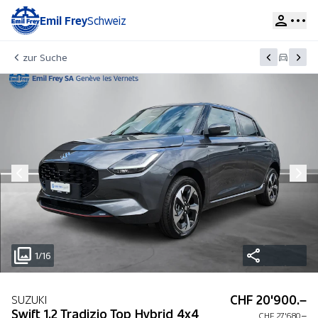
Emil Frey
Schweiz
zur Suche
1/16
CHF 20'900.–
SUZUKI
Swift 1.2 Tradizio Top Hybrid 4x4
CHF 27'680.–