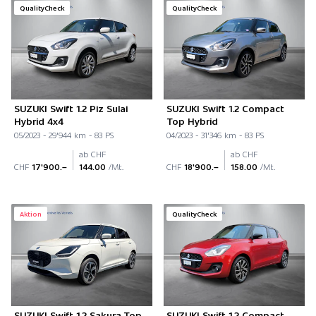
QualityCheck
QualityCheck
SUZUKI Swift 1.2 Piz Sulai
SUZUKI Swift 1.2 Compact
Hybrid 4x4
Top Hybrid
05/2023 - 29'944 km - 83 PS
04/2023 - 31'346 km - 83 PS
ab CHF
ab CHF
CHF
17'900.–
144.00
/Mt.
CHF
18'900.–
158.00
/Mt.
Aktion
QualityCheck
SUZUKI Swift 1.2 Sakura Top
SUZUKI Swift 1.2 Compact