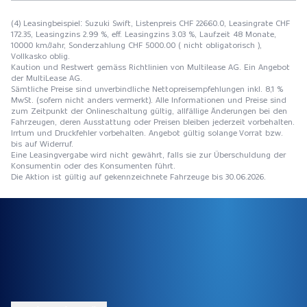
(4) Leasingbeispiel: Suzuki Swift, Listenpreis CHF 22660.0, Leasingrate CHF
172.35, Leasingzins 2.99 %, eff. Leasingzins 3.03 %, Laufzeit 48 Monate,
10000 km/Jahr, Sonderzahlung CHF 5000.00 ( nicht obligatorisch ),
Vollkasko oblig.
Kaution und Restwert gemäss Richtlinien von Multilease AG. Ein Angebot
der MultiLease AG.
Sämtliche Preise sind unverbindliche Nettopreisempfehlungen inkl. 8,1 %
MwSt. (sofern nicht anders vermerkt). Alle Informationen und Preise sind
zum Zeitpunkt der Onlineschaltung gültig, allfällige Änderungen bei den
Fahrzeugen, deren Ausstattung oder Preisen bleiben jederzeit vorbehalten.
Irrtum und Druckfehler vorbehalten. Angebot gültig solange Vorrat bzw.
bis auf Widerruf.
Eine Leasingvergabe wird nicht gewährt, falls sie zur Überschuldung der
Konsumentin oder des Konsumenten führt.
Die Aktion ist gültig auf gekennzeichnete Fahrzeuge bis 30.06.2026.