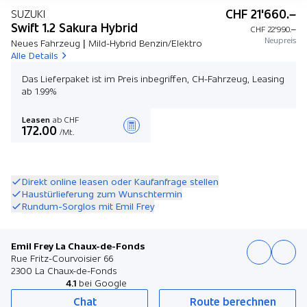
CHF 21'660.–
SUZUKI
Swift 1.2 Sakura Hybrid
CHF 22'990.–
Neupreis
Neues Fahrzeug | Mild-Hybrid Benzin/Elektro
Alle Details
Das Lieferpaket ist im Preis inbegriffen, CH-Fahrzeug, Leasing
ab 1.99%
Leasen
ab CHF
172.00
/Mt.
Angebot zusammenstellen
Direkt online leasen oder Kaufanfrage stellen
Haustürlieferung zum Wunschtermin
Rundum-Sorglos mit Emil Frey
Emil Frey La Chaux-de-Fonds
Rue Fritz-Courvoisier 66
2300 La Chaux-de-Fonds
4.1
bei Google
Chat
Route berechnen