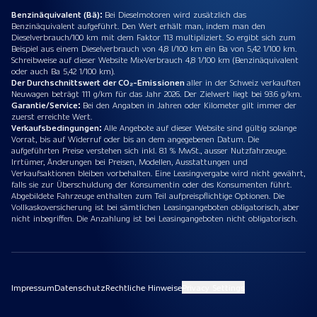
Benzinäquivalent (Bä):
Bei Dieselmotoren wird zusätzlich das
Benzinäquivalent aufgeführt. Den Wert erhält man, indem man den
Dieselverbrauch/100 km mit dem Faktor 113 multipliziert. So ergibt sich zum
Beispiel aus einem Dieselverbrauch von 4,8 l/100 km ein Ba von 5,42 1/100 km.
Schreibweise auf dieser Website Mix-Verbrauch 4,8 1/100 km (Benzinäquivalent
oder auch Ba 5,42 1/100 km).
Der Durchschnittswert der CO₂-Emissionen
aller in der Schweiz verkauften
Neuwagen beträgt 111 g/km für das Jahr 2026. Der Zielwert liegt bei 93.6 g/km.
Garantie/Service:
Bei den Angaben in Jahren oder Kilometer gilt immer der
zuerst erreichte Wert.
Verkaufsbedingungen:
Alle Angebote auf dieser Website sind gültig solange
Vorrat, bis auf Widerruf oder bis an dem angegebenen Datum. Die
aufgeführten Preise verstehen sich inkl. 8.1 % MwSt., ausser Nutzfahrzeuge.
Irrtümer, Änderungen bei Preisen, Modellen, Ausstattungen und
Verkaufsaktionen bleiben vorbehalten. Eine Leasingvergabe wird nicht gewährt,
falls sie zur Überschuldung der Konsumentin oder des Konsumenten führt.
Abgebildete Fahrzeuge enthalten zum Teil aufpreispflichtige Optionen. Die
Vollkaskoversicherung ist bei sämtlichen Leasingangeboten obligatorisch, aber
nicht inbegriffen. Die Anzahlung ist bei Leasingangeboten nicht obligatorisch.
Impressum
Datenschutz
Rechtliche Hinweise
Privacy Settings