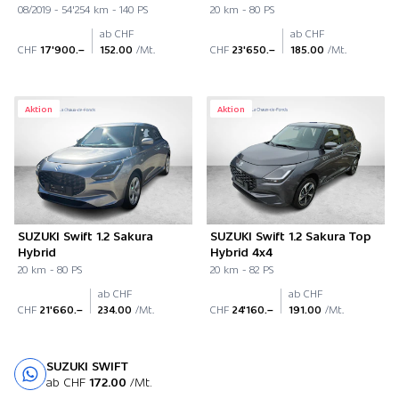
08/2019 - 54'254 km - 140 PS
20 km - 80 PS
ab CHF
ab CHF
CHF
17'900.–
152.00
/Mt.
CHF
23'650.–
185.00
/Mt.
Aktion
Aktion
SUZUKI Swift 1.2 Sakura
SUZUKI Swift 1.2 Sakura Top
Hybrid
Hybrid 4x4
20 km - 80 PS
20 km - 82 PS
ab CHF
ab CHF
CHF
21'660.–
234.00
/Mt.
CHF
24'160.–
191.00
/Mt.
SUZUKI SWIFT
Probefahrt
ab CHF
172.00
/Mt.