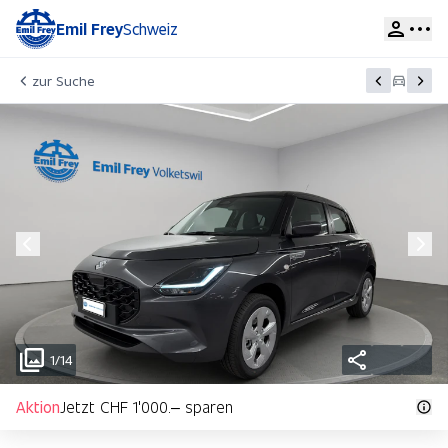
Emil Frey
Schweiz
zur Suche
1/14
Aktion
Jetzt CHF 1'000.– sparen