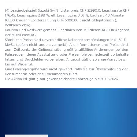
(4) Leasingbeispiel: Suzuki Swift, Listenpreis CHF 22990.0, Leasingrate CHF
176.45, Leasingzins 2.99 %, eff. Leasingzins 3.03 %, Laufzeit 48 Monate,
10000 km/Jahr, Sonderzahlung CHF 5000.00 ( nicht obligatorisch ),
Vollkasko oblig.
Kaution und Restwert gemäss Richtlinien von Multilease AG. Ein Angebot
der MultiLease AG.
Sämtliche Preise sind unverbindliche Nettopreisempfehlungen inkl. 8,1 %
MwSt. (sofern nicht anders vermerkt). Alle Informationen und Preise sind
zum Zeitpunkt der Onlineschaltung gültig, allfällige Änderungen bei den
Fahrzeugen, deren Ausstattung oder Preisen bleiben jederzeit vorbehalten.
Irrtum und Druckfehler vorbehalten. Angebot gültig solange Vorrat bzw.
bis auf Widerruf.
Eine Leasingvergabe wird nicht gewährt, falls sie zur Überschuldung der
Konsumentin oder des Konsumenten führt.
Die Aktion ist gültig auf gekennzeichnete Fahrzeuge bis 30.06.2026.