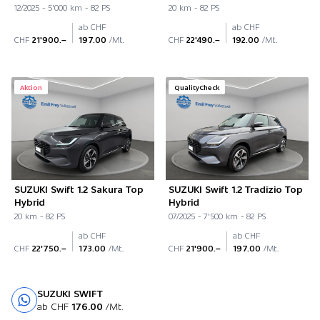
12/2025 - 5'000 km - 82 PS
20 km - 82 PS
ab CHF
ab CHF
CHF
21'900.–
197.00
/Mt.
CHF
22'490.–
192.00
/Mt.
Aktion
QualityCheck
SUZUKI Swift 1.2 Sakura Top
SUZUKI Swift 1.2 Tradizio Top
Hybrid
Hybrid
20 km - 82 PS
07/2025 - 7'500 km - 82 PS
ab CHF
ab CHF
CHF
22'750.–
173.00
/Mt.
CHF
21'900.–
197.00
/Mt.
SUZUKI SWIFT
Probefahrt
ab CHF
176.00
/Mt.