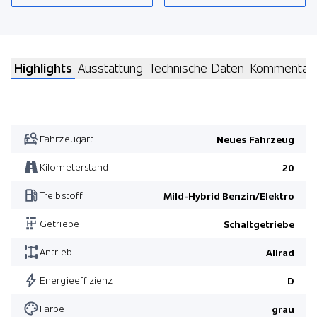
Highlights
Ausstattung
Technische Daten
Kommentar
Fahrzeugart
Neues Fahrzeug
Kilometerstand
20
Treibstoff
Mild-Hybrid Benzin/Elektro
Getriebe
Schaltgetriebe
Antrieb
Allrad
Energieeffizienz
D
Farbe
grau