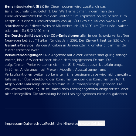
Benzinäquivalent (Bä):
Bei Dieselmotoren wird zusätzlich das
Benzinäquivalent aufgeführt. Den Wert erhält man, indem man den
Dieselverbrauch/100 km mit dem Faktor 113 multipliziert. So ergibt sich zum
Beispiel aus einem Dieselverbrauch von 4,8 l/100 km ein Ba von 5,42 1/100 km.
Schreibweise auf dieser Website Mix-Verbrauch 4,8 1/100 km (Benzinäquivalent
oder auch Ba 5,42 1/100 km).
Der Durchschnittswert der CO₂-Emissionen
aller in der Schweiz verkauften
Neuwagen beträgt 111 g/km für das Jahr 2026. Der Zielwert liegt bei 93.6 g/km.
Garantie/Service:
Bei den Angaben in Jahren oder Kilometer gilt immer der
zuerst erreichte Wert.
Verkaufsbedingungen:
Alle Angebote auf dieser Website sind gültig solange
Vorrat, bis auf Widerruf oder bis an dem angegebenen Datum. Die
aufgeführten Preise verstehen sich inkl. 8.1 % MwSt., ausser Nutzfahrzeuge.
Irrtümer, Änderungen bei Preisen, Modellen, Ausstattungen und
Verkaufsaktionen bleiben vorbehalten. Eine Leasingvergabe wird nicht gewährt,
falls sie zur Überschuldung der Konsumentin oder des Konsumenten führt.
Abgebildete Fahrzeuge enthalten zum Teil aufpreispflichtige Optionen. Die
Vollkaskoversicherung ist bei sämtlichen Leasingangeboten obligatorisch, aber
nicht inbegriffen. Die Anzahlung ist bei Leasingangeboten nicht obligatorisch.
Impressum
Datenschutz
Rechtliche Hinweise
Privacy Settings