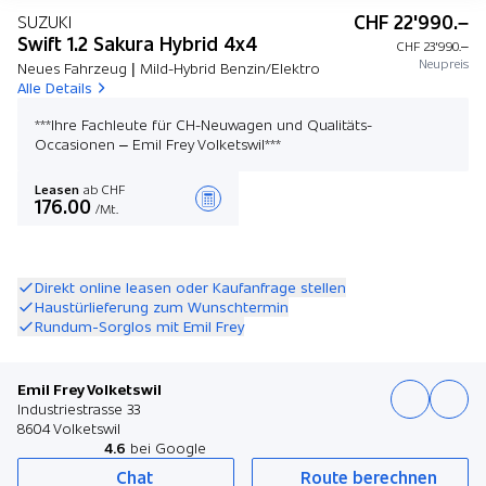
CHF 22'990.–
SUZUKI
Swift 1.2 Sakura Hybrid 4x4
CHF 23'990.–
Neupreis
Neues Fahrzeug | Mild-Hybrid Benzin/Elektro
Alle Details
***Ihre Fachleute für CH-Neuwagen und Qualitäts-
Occasionen – Emil Frey Volketswil***
Leasen
ab CHF
176.00
/Mt.
Angebot zusammenstellen
Direkt online leasen oder Kaufanfrage stellen
Haustürlieferung zum Wunschtermin
Rundum-Sorglos mit Emil Frey
Emil Frey Volketswil
Industriestrasse 33
8604 Volketswil
4.6
bei Google
Chat
Route berechnen