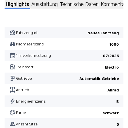
Highlights
Ausstattung
Technische Daten
Kommentar
Fahrzeugart
Neues Fahrzeug
Kilometerstand
1000
1. Inverkehrsetzung
07/2026
Treibstoff
Elektro
Getriebe
Automatik-Getriebe
Antrieb
Allrad
Energieeffizienz
B
Farbe
schwarz
Anzahl Sitze
5