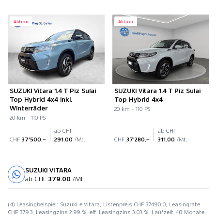
Aktion
Aktion
SUZUKI Vitara 1.4 T Piz Sulai
SUZUKI Vitara 1.4 T Piz Sulai
Top Hybrid 4x4 inkl.
Top Hybrid 4x4
Winterräder
20 km - 110 PS
20 km - 110 PS
ab CHF
ab CHF
CHF
37'500.–
291.00
/Mt.
CHF
37'280.–
311.00
/Mt.
SUZUKI VITARA
Probefahrt
ab CHF
379.00
/Mt.
(4) Leasingbeispiel: Suzuki e Vitara, Listenpreis CHF 37490.0, Leasingrate
CHF 379.3, Leasingzins 2.99 %, eff. Leasingzins 3.03 %, Laufzeit 48 Monate,