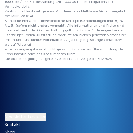
10000 km/Jahr, Sonderzahlung CHF 7000.00 ( nicht obligatorisch ),
Vollkasko oblig.
Kaution und Restwert gemäss Richtlinien von Multilease AG. Ein Angebot
der MultiLease AG.
Sämtliche Preise sind unverbindliche Nettopreisempfehlungen inkl. 8,1 %
MwSt. (sofern nicht anders vermerkt). Alle Informationen und Preise sind
zum Zeitpunkt der Onlineschaltung gültig, allfällige Änderungen bei den
Fahrzeugen, deren Ausstattung oder Preisen bleiben jederzeit vorbehalten.
Irrtum und Druckfehler vorbehalten. Angebot gültig solange Vorrat bzw.
bis auf Widerruf.
Eine Leasingvergabe wird nicht gewährt, falls sie zur Überschuldung der
Konsumentin oder des Konsumenten führt.
Die Aktion ist gültig auf gekennzeichnete Fahrzeuge bis 31.12.2026.
Newsletter bestellen
Kontakt
Shop