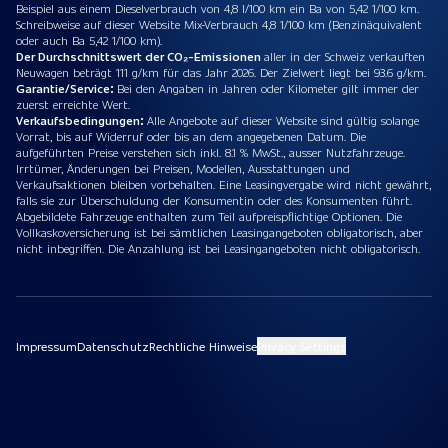
Beispiel aus einem Dieselverbrauch von 4,8 l/100 km ein Ba von 5,42 1/100 km.
Schreibweise auf dieser Website Mix-Verbrauch 4,8 1/100 km (Benzinäquivalent
oder auch Ba 5,42 1/100 km).
Der Durchschnittswert der CO₂-Emissionen
aller in der Schweiz verkauften
Neuwagen beträgt 111 g/km für das Jahr 2026. Der Zielwert liegt bei 93.6 g/km.
Garantie/Service:
Bei den Angaben in Jahren oder Kilometer gilt immer der
zuerst erreichte Wert.
Verkaufsbedingungen:
Alle Angebote auf dieser Website sind gültig solange
Vorrat, bis auf Widerruf oder bis an dem angegebenen Datum. Die
aufgeführten Preise verstehen sich inkl. 8.1 % MwSt., ausser Nutzfahrzeuge.
Irrtümer, Änderungen bei Preisen, Modellen, Ausstattungen und
Verkaufsaktionen bleiben vorbehalten. Eine Leasingvergabe wird nicht gewährt,
falls sie zur Überschuldung der Konsumentin oder des Konsumenten führt.
Abgebildete Fahrzeuge enthalten zum Teil aufpreispflichtige Optionen. Die
Vollkaskoversicherung ist bei sämtlichen Leasingangeboten obligatorisch, aber
nicht inbegriffen. Die Anzahlung ist bei Leasingangeboten nicht obligatorisch.
Impressum
Datenschutz
Rechtliche Hinweise
Privacy Settings