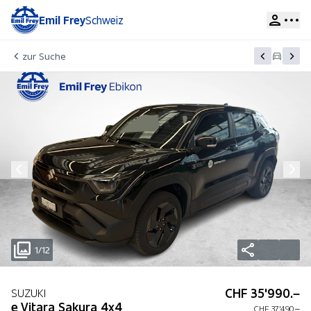
Emil Frey
Schweiz
zur Suche
1/12
CHF 35'990.–
SUZUKI
e Vitara Sakura 4x4
CHF 37'490.–