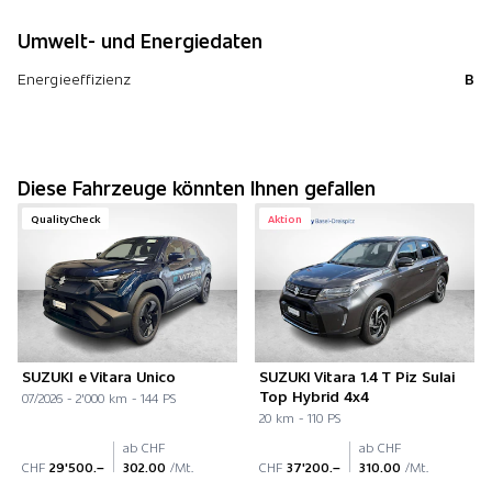
Umwelt- und Energiedaten
Energieeffizienz
B
Diese Fahrzeuge könnten Ihnen gefallen
QualityCheck
Aktion
SUZUKI e Vitara Unico
SUZUKI Vitara 1.4 T Piz Sulai
Top Hybrid 4x4
07/2026 - 2'000 km - 144 PS
20 km - 110 PS
ab CHF
ab CHF
CHF
29'500.–
302.00
/Mt.
CHF
37'200.–
310.00
/Mt.