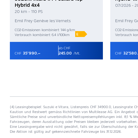
Hybrid 4x4
07/2026 - 2
20 km - 110 PS
Emil Frey Genève les Vernets
Emil Frey G
CO2-Emissionen kombiniert 144 g/km
CO2-Emission
E
Verbrauch kombiniert 6.4 l/100km
Verbrauch kom
ab CHF
35'990.–
245.00
32'580
CHF
/Mt.
CHF
(4) Leasingbeispiel: Suzuki e Vitara, Listenpreis CHF 34900.0, Leasingrate C
Kaution und Restwert gemäss Richtlinien von Multilease AG. Ein Angebot 
Sämtliche Preise sind unverbindliche Nettopreisempfehlungen inkl. 8,1 % Mw
Fahrzeugen, deren Ausstattung oder Preisen bleiben jederzeit vorbehalten. 
Eine Leasingvergabe wird nicht gewährt, falls sie zur Überschuldung der
Die Aktion ist gültig auf gekennzeichnete Fahrzeuge bis 31.12.2026.