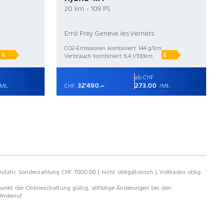
20 km - 109 PS
Emil Frey Genève les Vernets
CO2-Emissionen kombiniert 144 g/km
E
E
Verbrauch kombiniert 6.4 l/100km
ab CHF
32'490.–
273.00
Mt.
CHF
/Mt.
m/Jahr, Sonderzahlung CHF 7000.00 ( nicht obligatorisch ), Vollkasko oblig.
unkt der Onlineschaltung gültig, allfällige Änderungen bei den
Widerruf.