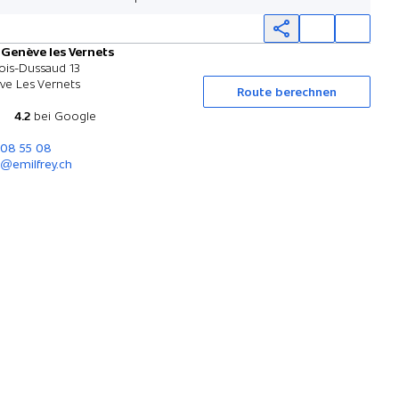
 Genève les Vernets
Probefahrt
ois-Dussaud 13
ve Les Vernets
Route berechnen
4.2
bei Google
308 55 08
@emilfrey.ch