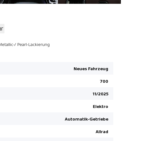
ar
Elektrisch
Metallic-/ Pearl-Lackierung
Apple Car 
Garantie 5
Neues Fahrzeug
12 V Steck
700
Privacy-Ve
Isofix-Kind
11/2025
Rücksitze 
Elektro
Sitzheizun
Automatik-Getriebe
Park-Dista
Fussraumh
Allrad
Lenkrad ve