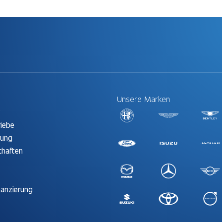
Unsere Marken
t
riebe
rung
chaften
nanzierung