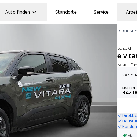
Auto finden
Standorte
Service
Arbei
zur Su
SUZUKI
e Vit
Neues Fah
Véhicul
Leasen
a
342.0
Direkt 
Haustü
Rundum
Mehr