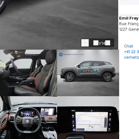
Emil Frey
Rue Franç
1227 Genè
1/14
Chat
+41 22 
vernets