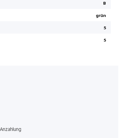
B
Fahrersitz 
grün
Heizbare 
Deaktivier
5
HDC Hill D
5
Alarmanla
Regensens
Garantie B
Sitzbezüge
Adaptiver
Elektrisch
Berganfahr
Connect
Airbag Fah
Navigatio
Anzahlung
360° Kame