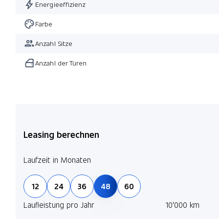
Energieeffizienz
Farbe
Anzahl Sitze
Anzahl der Türen
Leasing berechnen
Laufzeit in Monaten
12
24
36
48
60
Laufleistung pro Jahr
10'000 km