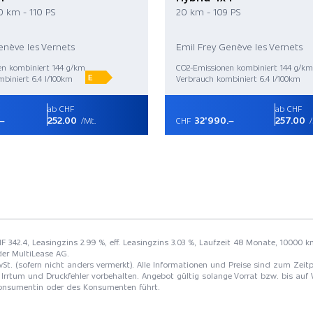
0 km - 110 PS
20 km - 109 PS
enève les Vernets
Emil Frey Genève les Vernets
en kombiniert 144 g/km
CO2-Emissionen kombiniert 144 g/km
E
biniert 6.4 l/100km
Verbrauch kombiniert 6.4 l/100km
ab CHF
ab CHF
.–
252.00
32'990.–
257.00
/Mt.
CHF
/
HF 342.4, Leasingzins 2.99 %, eff. Leasingzins 3.03 %, Laufzeit 48 Monate, 10000 k
der MultiLease AG.
St. (sofern nicht anders vermerkt). Alle Informationen und Preise sind zum Zeitp
Irrtum und Druckfehler vorbehalten. Angebot gültig solange Vorrat bzw. bis auf 
 Konsumentin oder des Konsumenten führt.