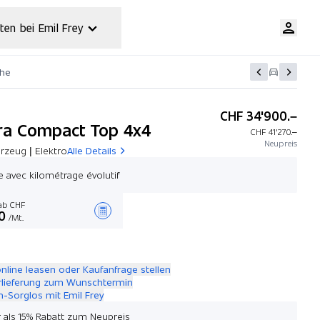
ten bei Emil Frey
che
CHF 34'900.–
ara Compact Top 4x4
CHF 41'270.–
Neupreis
rzeug | Elektro
Alle Details
e avec kilométrage évolutif
b CHF
0
/Mt.
Angebot zusammenstellen
online leasen oder Kaufanfrage stellen
rlieferung zum Wunschtermin
-Sorglos mit Emil Frey
 als 15% Rabatt zum Neupreis