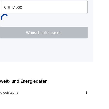
Seitenairb
CHF
Vorhangai
Leichtmeta
Adaptiver F
Wunschauto leasen
Mittelarml
Knieairbag
elt- und Energiedaten
gieeffizienz
B