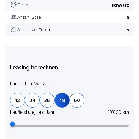
Farbe
schwarz
Anzahl Sitze
5
Anzahl der Türen
5
Leasing berechnen
Laufzeit in Monaten
12
24
36
48
60
Laufleistung pro Jahr
10'000 km