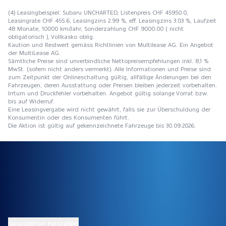
(4) Leasingbeispiel: Subaru UNCHARTED, Listenpreis CHF 45950.0,
Leasingrate CHF 455.6, Leasingzins 2.99 %, eff. Leasingzins 3.03 %, Laufzeit
48 Monate, 10000 km/Jahr, Sonderzahlung CHF 9000.00 ( nicht
obligatorisch ), Vollkasko oblig.
Kaution und Restwert gemäss Richtlinien von Multilease AG. Ein Angebot
der MultiLease AG.
Sämtliche Preise sind unverbindliche Nettopreisempfehlungen inkl. 8,1 %
MwSt. (sofern nicht anders vermerkt). Alle Informationen und Preise sind
zum Zeitpunkt der Onlineschaltung gültig, allfällige Änderungen bei den
Fahrzeugen, deren Ausstattung oder Preisen bleiben jederzeit vorbehalten.
Irrtum und Druckfehler vorbehalten. Angebot gültig solange Vorrat bzw.
bis auf Widerruf.
Eine Leasingvergabe wird nicht gewährt, falls sie zur Überschuldung der
Konsumentin oder des Konsumenten führt.
Die Aktion ist gültig auf gekennzeichnete Fahrzeuge bis 30.09.2026.
Newsletter bestellen