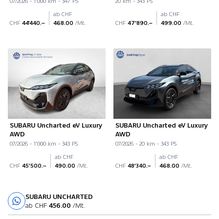
07/2026 - 1'000 km - 347 PS
20 km - 343 PS
ab CHF
ab CHF
CHF
44'440.–
468.00
/Mt.
CHF
47'890.–
499.00
/Mt.
SUBARU Uncharted eV Luxury
SUBARU Uncharted eV Luxury
AWD
AWD
07/2026 - 1'000 km - 343 PS
07/2026 - 20 km - 343 PS
ab CHF
ab CHF
CHF
45'500.–
490.00
/Mt.
CHF
48'340.–
468.00
/Mt.
SUBARU UNCHARTED
Probefahrt
ab CHF
456.00
/Mt.