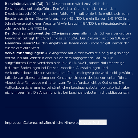
Benzinäquivalent (Bä):
Bei Dieselmotoren wird zusätzlich das
Benzinäquivalent aufgeführt. Den Wert erhält man, indem man den
Dieselverbrauch/100 km mit dem Faktor 113 multipliziert. So ergibt sich zum
Beispiel aus einem Dieselverbrauch von 4,8 l/100 km ein Ba von 5,42 1/100 km.
Schreibweise auf dieser Website Mix-Verbrauch 4,8 1/100 km (Benzinäquivalent
oder auch Ba 5,42 1/100 km).
Der Durchschnittswert der CO₂-Emissionen
aller in der Schweiz verkauften
Neuwagen beträgt 111 g/km für das Jahr 2026. Der Zielwert liegt bei 93.6 g/km.
Garantie/Service:
Bei den Angaben in Jahren oder Kilometer gilt immer der
zuerst erreichte Wert.
Verkaufsbedingungen:
Alle Angebote auf dieser Website sind gültig solange
Vorrat, bis auf Widerruf oder bis an dem angegebenen Datum. Die
aufgeführten Preise verstehen sich inkl. 8.1 % MwSt., ausser Nutzfahrzeuge.
Irrtümer, Änderungen bei Preisen, Modellen, Ausstattungen und
Verkaufsaktionen bleiben vorbehalten. Eine Leasingvergabe wird nicht gewährt,
falls sie zur Überschuldung der Konsumentin oder des Konsumenten führt.
Abgebildete Fahrzeuge enthalten zum Teil aufpreispflichtige Optionen. Die
Vollkaskoversicherung ist bei sämtlichen Leasingangeboten obligatorisch, aber
nicht inbegriffen. Die Anzahlung ist bei Leasingangeboten nicht obligatorisch.
Impressum
Datenschutz
Rechtliche Hinweise
Privacy Settings