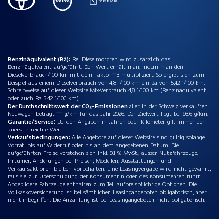
Benzinäquivalent (Bä):
Bei Dieselmotoren wird zusätzlich das
Benzinäquivalent aufgeführt. Den Wert erhält man, indem man den
Dieselverbrauch/100 km mit dem Faktor 113 multipliziert. So ergibt sich zum
Beispiel aus einem Dieselverbrauch von 4,8 l/100 km ein Ba von 5,42 1/100 km.
Schreibweise auf dieser Website Mix-Verbrauch 4,8 1/100 km (Benzinäquivalent
oder auch Ba 5,42 1/100 km).
Der Durchschnittswert der CO₂-Emissionen
aller in der Schweiz verkauften
Neuwagen beträgt 111 g/km für das Jahr 2026. Der Zielwert liegt bei 93.6 g/km.
Garantie/Service:
Bei den Angaben in Jahren oder Kilometer gilt immer der
zuerst erreichte Wert.
Verkaufsbedingungen:
Alle Angebote auf dieser Website sind gültig solange
Vorrat, bis auf Widerruf oder bis an dem angegebenen Datum. Die
aufgeführten Preise verstehen sich inkl. 8.1 % MwSt., ausser Nutzfahrzeuge.
Irrtümer, Änderungen bei Preisen, Modellen, Ausstattungen und
Verkaufsaktionen bleiben vorbehalten. Eine Leasingvergabe wird nicht gewährt,
falls sie zur Überschuldung der Konsumentin oder des Konsumenten führt.
Abgebildete Fahrzeuge enthalten zum Teil aufpreispflichtige Optionen. Die
Vollkaskoversicherung ist bei sämtlichen Leasingangeboten obligatorisch, aber
nicht inbegriffen. Die Anzahlung ist bei Leasingangeboten nicht obligatorisch.