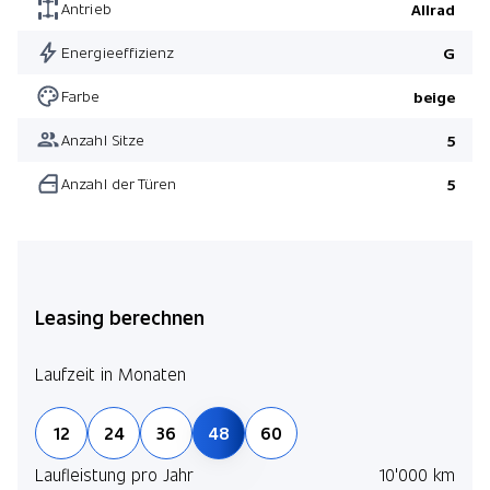
Antrieb
Allrad
Energieeffizienz
G
Farbe
beige
Anzahl Sitze
5
Anzahl der Türen
5
Leasing berechnen
Laufzeit in Monaten
12
24
36
48
60
Laufleistung pro Jahr
10'000 km