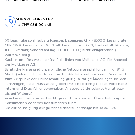
SUBARU FORESTER
Probefahrt
ab CHF
436.00
/Mt.
(4) Leasingbeispiel: Subaru Forester, Listenpreis CHF 48500.0, Leasingrate
CHF 435.9, Leasingzins 3.90 %, eff. Leasingzins 3.97 %, Laufzeit 48 Monate,
10000 km/Jahr, Sonderzahlung CHF 10000.00 ( nicht obligatorisch ),
Vollkasko oblig.
Kaution und Restwert gemäss Richtlinien von Multilease AG. Ein Angebot
der MultiLease AG.
Sämtliche Preise sind unverbindliche Nettopreisempfehlungen inkl. 8,1 %
MwSt. (sofern nicht anders vermerkt). Alle Informationen und Preise sind
zum Zeitpunkt der Onlineschaltung gültig, allfällige Änderungen bei den
Fahrzeugen, deren Ausstattung oder Preisen bleiben jederzeit vorbehalten.
Irrtum und Druckfehler vorbehalten. Angebot gültig solange Vorrat bzw.
bis auf Widerruf.
Eine Leasingvergabe wird nicht gewährt, falls sie zur Überschuldung der
Konsumentin oder des Konsumenten führt.
Die Aktion ist gültig auf gekennzeichnete Fahrzeuge bis 30.06.2026.