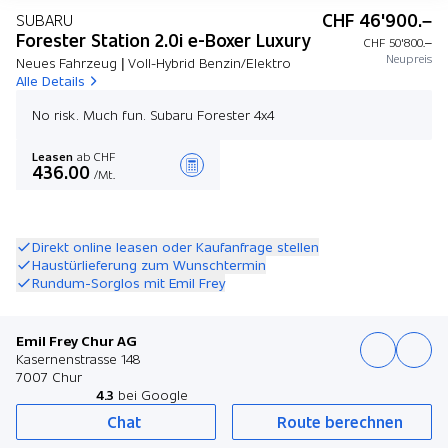
CHF 46'900.–
SUBARU
Forester Station 2.0i e-Boxer Luxury
CHF 50'800.–
Neupreis
Neues Fahrzeug | Voll-Hybrid Benzin/Elektro
Alle Details
No risk. Much fun. Subaru Forester 4x4
Leasen
ab CHF
436.00
/Mt.
Angebot zusammenstellen
Direkt online leasen oder Kaufanfrage stellen
Haustürlieferung zum Wunschtermin
Rundum-Sorglos mit Emil Frey
Emil Frey Chur AG
Kasernenstrasse 148
7007 Chur
4.3
bei Google
Chat
Route berechnen