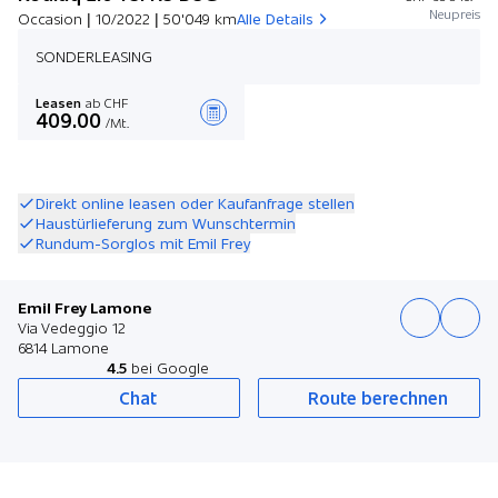
Neupreis
Occasion | 10/2022 | 50'049 km
Alle Details
SONDERLEASING
Leasen
ab CHF
409.00
/Mt.
Angebot zusammenstellen
Direkt online leasen oder Kaufanfrage stellen
Haustürlieferung zum Wunschtermin
Rundum-Sorglos mit Emil Frey
Emil Frey Lamone
Via Vedeggio 12
6814 Lamone
4.5
bei Google
Chat
Route berechnen