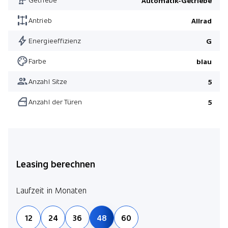
Automatik-Getriebe
Antrieb
Allrad
Energieeffizienz
G
Farbe
blau
Anzahl Sitze
5
Anzahl der Türen
5
Leasing berechnen
Laufzeit in Monaten
12
24
36
48
60