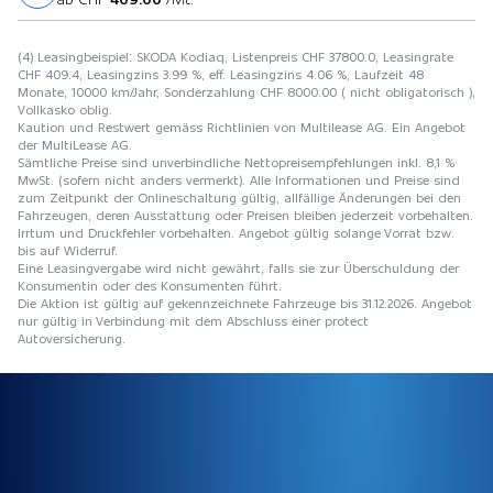
(4) Leasingbeispiel: SKODA Kodiaq, Listenpreis CHF 37800.0, Leasingrate
CHF 409.4, Leasingzins 3.99 %, eff. Leasingzins 4.06 %, Laufzeit 48
Monate, 10000 km/Jahr, Sonderzahlung CHF 8000.00 ( nicht obligatorisch ),
Vollkasko oblig.
Kaution und Restwert gemäss Richtlinien von Multilease AG. Ein Angebot
der MultiLease AG.
Sämtliche Preise sind unverbindliche Nettopreisempfehlungen inkl. 8,1 %
MwSt. (sofern nicht anders vermerkt). Alle Informationen und Preise sind
zum Zeitpunkt der Onlineschaltung gültig, allfällige Änderungen bei den
Fahrzeugen, deren Ausstattung oder Preisen bleiben jederzeit vorbehalten.
Irrtum und Druckfehler vorbehalten. Angebot gültig solange Vorrat bzw.
bis auf Widerruf.
Eine Leasingvergabe wird nicht gewährt, falls sie zur Überschuldung der
Konsumentin oder des Konsumenten führt.
Die Aktion ist gültig auf gekennzeichnete Fahrzeuge bis 31.12.2026. Angebot
nur gültig in Verbindung mit dem Abschluss einer protect
Autoversicherung.