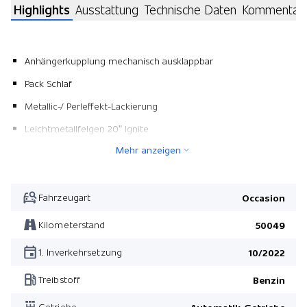
Highlights
Ausstattung
Technische Daten
Kommentar
Anhängerkupplung mechanisch ausklappbar
Pack Schlaf
Metallic-/ Perleffekt-Lackierung
Leichtmetallfelgen 20" Ignite
Mehr anzeigen
Panorama-Schiebedach
Multifunktionslenkrad Supersport Leder beheizbar
Pack Family für Sitzbezüge in Leder
Fahrzeugart
Occasion
Pack Family für Sitzbezüge in Leder
Kilometerstand
50049
Pack Schlaf
1. Inverkehrsetzung
10/2022
Treibstoff
Benzin
Getriebe