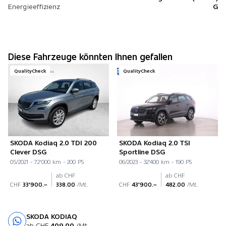
Energieeffizienz
G
Diese Fahrzeuge könnten Ihnen gefallen
QualityCheck
QualityCheck
SKODA Kodiaq 2.0 TDI 200
SKODA Kodiaq 2.0 TSI
Clever DSG
Sportline DSG
05/2021 - 72'000 km - 200 PS
06/2023 - 32'400 km - 190 PS
ab CHF
ab CHF
CHF
33'900.–
338.00
/Mt.
CHF
43'900.–
482.00
/Mt.
SKODA KODIAQ
Probefahrt
ab CHF
409.00
/Mt.