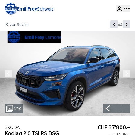
Emil Frey
Schweiz
zur Suche
1/20
CHF 37'800.–
SKODA
Kodiaq 2.0 TSI RS DSG
CHF 65'840.–