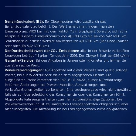
Benzinäquivalent (Bä):
Bei Dieselmotoren wird zusätzlich das
Benzinäquivalent aufgeführt. Den Wert erhält man, indem man den
Dieselverbrauch/100 km mit dem Faktor 113 multipliziert. So ergibt sich zum
Beispiel aus einem Dieselverbrauch von 4,8 l/100 km ein Ba von 5,42 1/100 km.
Schreibweise auf dieser Website Mix-Verbrauch 4,8 1/100 km (Benzinäquivalent
oder auch Ba 5,42 1/100 km).
Der Durchschnittswert der CO₂-Emissionen
aller in der Schweiz verkauften
Neuwagen beträgt 111 g/km für das Jahr 2026. Der Zielwert liegt bei 93.6 g/km.
Garantie/Service:
Bei den Angaben in Jahren oder Kilometer gilt immer der
zuerst erreichte Wert.
Verkaufsbedingungen:
Alle Angebote auf dieser Website sind gültig solange
Vorrat, bis auf Widerruf oder bis an dem angegebenen Datum. Die
aufgeführten Preise verstehen sich inkl. 8.1 % MwSt., ausser Nutzfahrzeuge.
Irrtümer, Änderungen bei Preisen, Modellen, Ausstattungen und
Verkaufsaktionen bleiben vorbehalten. Eine Leasingvergabe wird nicht gewährt,
falls sie zur Überschuldung der Konsumentin oder des Konsumenten führt.
Abgebildete Fahrzeuge enthalten zum Teil aufpreispflichtige Optionen. Die
Vollkaskoversicherung ist bei sämtlichen Leasingangeboten obligatorisch, aber
nicht inbegriffen. Die Anzahlung ist bei Leasingangeboten nicht obligatorisch.