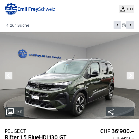
Emil Frey
Schweiz
zur Suche
1/11
CHF 36'900.–
PEUGEOT
Rifter 1.5 BlueHDi 130 GT
CHF 44'190.–