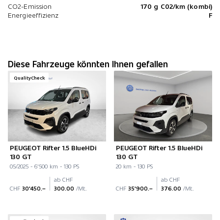
CO2-Emission
170 g C02/km (kombi)
Energieeffizienz
F
Diese Fahrzeuge könnten Ihnen gefallen
QualityCheck
PEUGEOT Rifter 1.5 BlueHDi
PEUGEOT Rifter 1.5 BlueHDi
130 GT
130 GT
05/2025 - 6'500 km - 130 PS
20 km - 130 PS
ab CHF
ab CHF
CHF
30'450.–
300.00
/Mt.
CHF
35'900.–
376.00
/Mt.