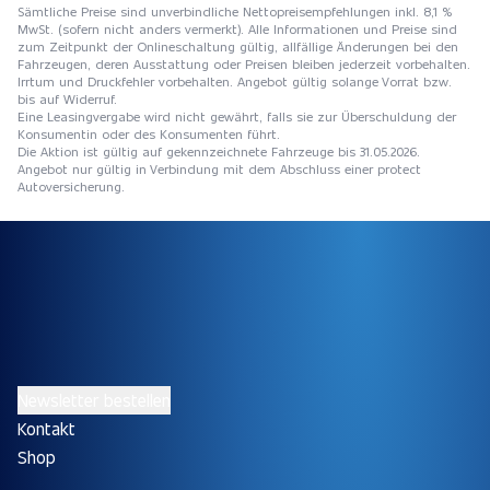
Sämtliche Preise sind unverbindliche Nettopreisempfehlungen inkl. 8,1 %
MwSt. (sofern nicht anders vermerkt). Alle Informationen und Preise sind
zum Zeitpunkt der Onlineschaltung gültig, allfällige Änderungen bei den
Fahrzeugen, deren Ausstattung oder Preisen bleiben jederzeit vorbehalten.
Irrtum und Druckfehler vorbehalten. Angebot gültig solange Vorrat bzw.
bis auf Widerruf.
Eine Leasingvergabe wird nicht gewährt, falls sie zur Überschuldung der
Konsumentin oder des Konsumenten führt.
Die Aktion ist gültig auf gekennzeichnete Fahrzeuge bis 31.05.2026.
Angebot nur gültig in Verbindung mit dem Abschluss einer protect
Autoversicherung.
Newsletter bestellen
Kontakt
Shop