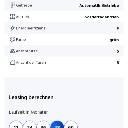
Getriebe
Automatik-Getriebe
Antrieb
Vorderradantrieb
Energieeffizienz
F
Farbe
grün
Anzahl Sitze
5
Anzahl der Türen
5
Leasing berechnen
Laufzeit in Monaten
12
24
36
48
60