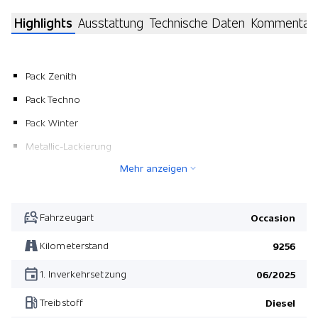
Highlights
Ausstattung
Technische Daten
Kommentar
Pack Zenith
Pack Techno
Pack Winter
Metallic-Lackierung
Mehr anzeigen
Pack Connect +
Pack Zenith
Pack Winter
Fahrzeugart
Occasion
Pack Connect +
Kilometerstand
9256
Pack Techno
1. Inverkehrsetzung
06/2025
Treibstoff
Diesel