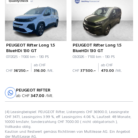
QualityCheck
PEUGEOT Rifter Long 1.5
PEUGEOT Rifter Long 1.5
BlueHDi 130 GT
BlueHDi 130 GT
07/2025 - 1'000 km - 130 PS
03/2026 - 1'100 km - 130 PS
ab CHF
ab CHF
CHF
36'250.–
316.00
/Mt.
CHF
37'500.–
470.00
/Mt.
PEUGEOT RIFTER
Probefahrt
ab CHF
347.00
/Mt.
(4) Leasingbeispiel: PEUGEOT Rifter, Listenpreis CHF 36900.0, Leasingrate
CHF 347.1, Leasingzins 3.99 %, eff. Leasingzins 4.06 %, Laufzeit 48 Monate,
10000 km/Jahr, Sonderzahlung CHF 7000.00 ( nicht obligatorisch ),
Vollkasko oblig.
Kaution und Restwert gemäss Richtlinien von Multilease AG. Ein Angebot
der MultiLease AG.