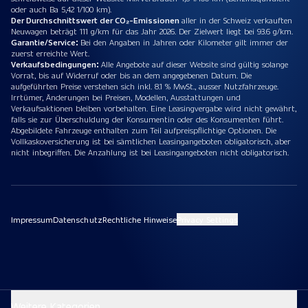
oder auch Ba 5,42 1/100 km).
Der Durchschnittswert der CO₂-Emissionen
aller in der Schweiz verkauften
Neuwagen beträgt 111 g/km für das Jahr 2026. Der Zielwert liegt bei 93.6 g/km.
Garantie/Service:
Bei den Angaben in Jahren oder Kilometer gilt immer der
zuerst erreichte Wert.
Verkaufsbedingungen:
Alle Angebote auf dieser Website sind gültig solange
Vorrat, bis auf Widerruf oder bis an dem angegebenen Datum. Die
aufgeführten Preise verstehen sich inkl. 8.1 % MwSt., ausser Nutzfahrzeuge.
Irrtümer, Änderungen bei Preisen, Modellen, Ausstattungen und
Verkaufsaktionen bleiben vorbehalten. Eine Leasingvergabe wird nicht gewährt,
falls sie zur Überschuldung der Konsumentin oder des Konsumenten führt.
Abgebildete Fahrzeuge enthalten zum Teil aufpreispflichtige Optionen. Die
Vollkaskoversicherung ist bei sämtlichen Leasingangeboten obligatorisch, aber
nicht inbegriffen. Die Anzahlung ist bei Leasingangeboten nicht obligatorisch.
Impressum
Datenschutz
Rechtliche Hinweise
Privacy Settings
Weitere Kategorien