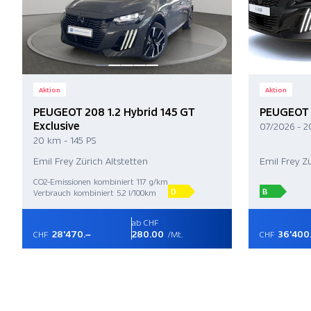
Aktion
Aktion
PEUGEOT 208 1.2 Hybrid 145 GT
PEUGEOT 
Exclusive
07/2026 - 2
20 km - 145 PS
Emil Frey Zürich Altstetten
Emil Frey Zü
CO2-Emissionen kombiniert 117 g/km
D
B
Verbrauch kombiniert 5.2 l/100km
ab CHF
28'470.–
280.00
36'400
CHF
/Mt.
CHF