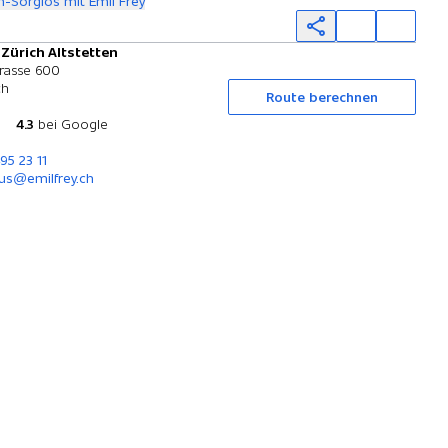
-Sorglos mit Emil Frey
 Zürich Altstetten
Probefahrt
rasse 600
ch
Route berechnen
4.3
bei Google
95 23 11
us@emilfrey.ch