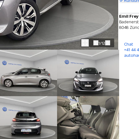
Rundum
Emil Frey
Badenerst
8048 Züri
1/12
Chat
+41 44 4
autoha