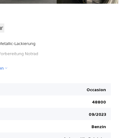
ar
Zentralver
Metallic-Lackierung
Airbag Fah
Vorbereitung Notrad
Touchscree
en
Höhenverst
ABS und EB
Servolenku
Occasion
Apple Car 
48800
Notbrems-
09/2023
Lederlenk
Müdigkeit
Benzin
Mirror Link