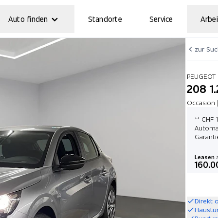
Auto finden
Standorte
Service
Arbei
zur Su
PEUGEOT
208 1
Occasion 
** CHF 
Automat
Garanti
Leasen
a
160.0
Direkt 
Haustü