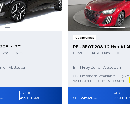
QualityCheck
208 e-GT
PEUGEOT 208 1.2 Hybrid Al
0 km - 156 PS
03/2025 - 14'800 km - 110 PS
rich Altstetten
Emil Frey Zürich Altstetten
CO2-Emissionen kombiniert 116 g/km
Verbrauch kombiniert 5.1 l/100km
ab CHF
ab CHF
.–
455.00
24'920.–
239.00
/Mt.
CHF
/