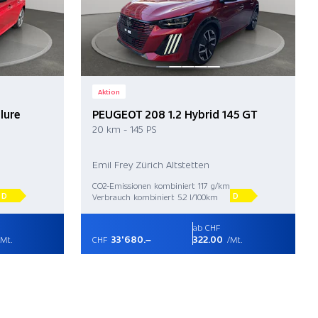
Aktion
lure
PEUGEOT 208 1.2 Hybrid 145 GT
20 km - 145 PS
Emil Frey Zürich Altstetten
CO2-Emissionen kombiniert 117 g/km
D
D
Verbrauch kombiniert 5.2 l/100km
ab CHF
33'680.–
322.00
Mt.
CHF
/Mt.