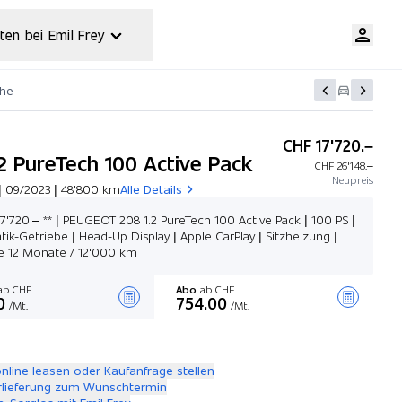
ten bei Emil Frey
che
CHF 17'720.–
.2 PureTech 100 Active Pack
CHF 26'148.–
Neupreis
| 09/2023 | 48'800 km
Alle Details
17'720.– ** | PEUGEOT 208 1.2 PureTech 100 Active Pack | 100 PS |
ik-Getriebe | Head-Up Display | Apple CarPlay | Sitzheizung |
e 12 Monate / 12'000 km
b CHF
Abo
ab CHF
0
754.00
/Mt.
/Mt.
Angebot zusammenstellen
online leasen oder Kaufanfrage stellen
rlieferung zum Wunschtermin