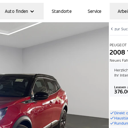
Auto finden
Standorte
Service
Arbei
zur Su
PEUGEOT
2008 
Neues Fah
Herzlic
Ihr Int
Leasen
a
376.0
Direkt 
Haustü
Rundum