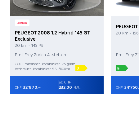
Aktion
PEUGEOT 
PEUGEOT 2008 1.2 Hybrid 145 GT
20 km - 156
Exclusive
20 km - 145 PS
Emil Frey Zürich Altstetten
Emil Frey Zü
CO2-Emissionen kombiniert 125 g/km
D
B
Verbrauch kombiniert 5.5 l/100km
ab CHF
32'970.–
232.00
34'750
CHF
/Mt.
CHF