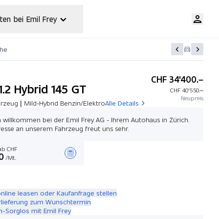
ten bei Emil Frey
che
CHF 34'400.–
1.2 Hybrid 145 GT
CHF 40'550.–
Neupreis
rzeug | Mild-Hybrid Benzin/Elektro
Alle Details
h willkommen bei der Emil Frey AG - Ihrem Autohaus in Zürich.
eresse an unserem Fahrzeug freut uns sehr.
b CHF
0
/Mt.
Angebot zusammenstellen
online leasen oder Kaufanfrage stellen
rlieferung zum Wunschtermin
-Sorglos mit Emil Frey