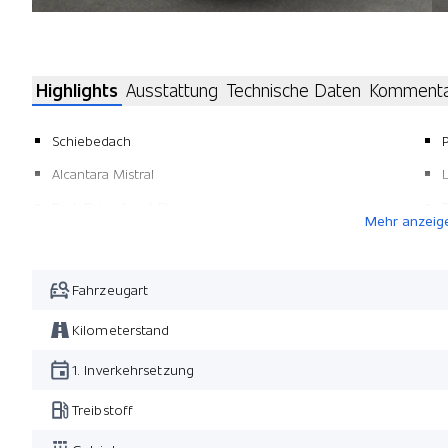
Highlights
Ausstattung
Technische Daten
Komment
Schiebedach
P
Alcantara Mistral
Pack Drive Assist Plus
P
Mehr anzeig
Rot Elixir
Pack Navigation
P
Fahrzeugart
Kilometerstand
1. Inverkehrsetzung
Treibstoff