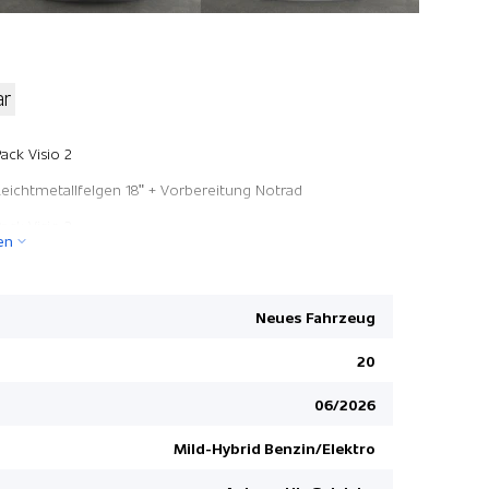
ar
ESP/ ASR
ack Visio 2
DAB+ Digit
Leichtmetallfelgen 18" + Vorbereitung Notrad
Klimaanla
ack Visio 2
en
Ambienteb
Pack Navigation
Stop + Sta
ack Drive Assist Plus
Höhenverst
Neues Fahrzeug
Pack Safet
20
Dachreling
06/2026
2 USB-C An
Innenspieg
Mild-Hybrid Benzin/Elektro
Apple Car 