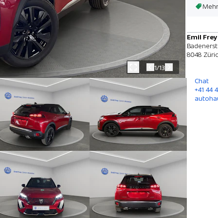
Mehr
Emil Frey
Badenerst
8048 Züri
1/13
Chat
+41 44 4
autoha