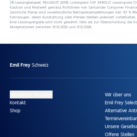
(4) Leasingbeispiel: PEUGEOT 2008, Listenpreis CHF 34400.0, Leasingrate CHF
Kaution und Restwert gemäss Richtlinien von Santander Consumer Financ
Sämtliche Preise sind unverbindliche Nettopreisempfehlungen inkl. 8,1 % Mw
Fahrzeugen, deren Ausstattung oder Preisen bleiben jederzeit vorbehalten. 
Eine Leasingvergabe wird nicht gewährt, falls sie zur Überschuldung der
Akzeptationen zwischen 01.10.2025 und 31.12.2026.
Emil Frey
Schweiz
Newsletter bestellen
Wir über uns
Kontakt
Emil Frey Selec
Shop
Alternative Ant
Terminvereinba
Unsere Gesells
Offene Stellen