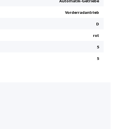
Automatik-Getriebe
ABS und EB
Vorderradantrieb
Reifendru
Elektrisch
D
Aussenspie
rot
Höhenverst
5
I-Cockpit 
Full LED T
5
Geschwindi
Servolenku
Schwarzes
Leichtmeta
Kopfairbag
Lederlenk
Sitzbezüge