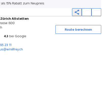
 als 15% Rabatt zum Neupreis
 Zürich Altstetten
Probefahrt
rasse 600
ch
Route berechnen
4.3
bei Google
95 23 11
us@emilfrey.ch