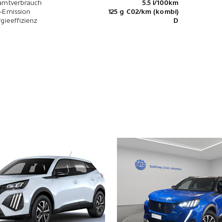
amtverbrauch
5.5 l/100km
-Emission
125 g C02/km (kombi)
gieeffizienz
D