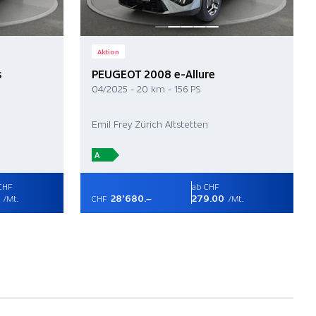
Aktion
s
PEUGEOT 2008 e-Allure
04/2025 - 20 km - 156 PS
Emil Frey Zürich Altstetten
A
CHF
ab CHF
28'680.–
279.00
/Mt.
CHF
/Mt.