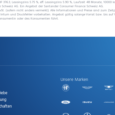
 376.3, Leasingzins 5.75 %, eff. Leasingzins 5.90 %, Laufzeit 48 Monate, 10000 k
e Schweiz AG. Ein Angebot der Santander Consumer Finance Schweiz AG.
St. (sofern nicht anders vermerkt). Alle Informationen und Preise sind zum Zeitp
Irrtum und Druckfehler vorbehalten. Angebot gültig solange Vorrat bzw. bis auf 
 Konsumentin oder des Konsumenten führt.
Unsere Marken
t
riebe
rung
chaften