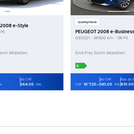
QualityCheck
2008 e-Style
PEUGEOT 2008 e-Busines
 PS
03/2021 - 34'600 km - 136 PS
rich Altstetten
Emil Frey Zürich Altstetten
B
ab CHF
ab CHF
Abo ab 
.–
364.00
16'720.–
145.00
810.00
/Mt.
CHF
/Mt.