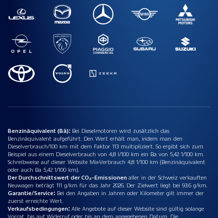
Benzinäquivalent (Bä):
Bei Dieselmotoren wird zusätzlich das
Benzinäquivalent aufgeführt. Den Wert erhält man, indem man den
Dieselverbrauch/100 km mit dem Faktor 113 multipliziert. So ergibt sich zum
Beispiel aus einem Dieselverbrauch von 4,8 l/100 km ein Ba von 5,42 1/100 km.
Schreibweise auf dieser Website Mix-Verbrauch 4,8 1/100 km (Benzinäquivalent
oder auch Ba 5,42 1/100 km).
Der Durchschnittswert der CO₂-Emissionen
aller in der Schweiz verkauften
Neuwagen beträgt 111 g/km für das Jahr 2026. Der Zielwert liegt bei 93.6 g/km.
Garantie/Service:
Bei den Angaben in Jahren oder Kilometer gilt immer der
zuerst erreichte Wert.
Verkaufsbedingungen:
Alle Angebote auf dieser Website sind gültig solange
Vorrat, bis auf Widerruf oder bis an dem angegebenen Datum. Die