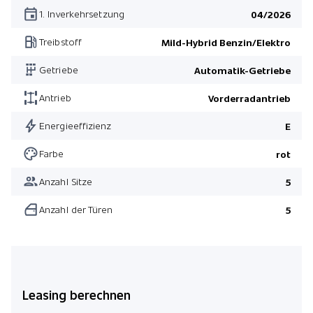
Pack Navigation
1. Inverkehrsetzung
04/2026
Treibstoff
Mild-Hybrid Benzin/Elektro
Getriebe
Automatik-Getriebe
Antrieb
Vorderradantrieb
Energieeffizienz
E
Farbe
rot
Anzahl Sitze
5
Anzahl der Türen
5
Leasing berechnen