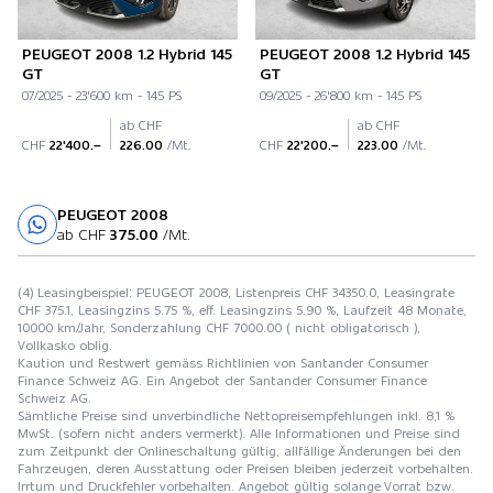
PEUGEOT 2008 1.2 Hybrid 145
PEUGEOT 2008 1.2 Hybrid 145
GT
GT
07/2025 - 23'600 km - 145 PS
09/2025 - 26'800 km - 145 PS
ab CHF
ab CHF
CHF
22'400.–
226.00
/Mt.
CHF
22'200.–
223.00
/Mt.
PEUGEOT 2008
Probefahrt
ab CHF
375.00
/Mt.
(4) Leasingbeispiel: PEUGEOT 2008, Listenpreis CHF 34350.0, Leasingrate
CHF 375.1, Leasingzins 5.75 %, eff. Leasingzins 5.90 %, Laufzeit 48 Monate,
10000 km/Jahr, Sonderzahlung CHF 7000.00 ( nicht obligatorisch ),
Vollkasko oblig.
Kaution und Restwert gemäss Richtlinien von Santander Consumer
Finance Schweiz AG. Ein Angebot der Santander Consumer Finance
Schweiz AG.
Sämtliche Preise sind unverbindliche Nettopreisempfehlungen inkl. 8,1 %
MwSt. (sofern nicht anders vermerkt). Alle Informationen und Preise sind
zum Zeitpunkt der Onlineschaltung gültig, allfällige Änderungen bei den
Fahrzeugen, deren Ausstattung oder Preisen bleiben jederzeit vorbehalten.
Irrtum und Druckfehler vorbehalten. Angebot gültig solange Vorrat bzw.