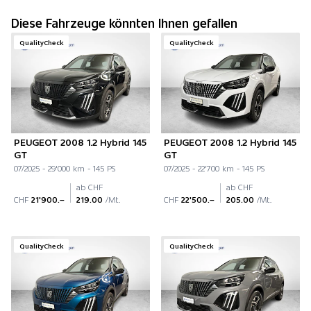
Diese Fahrzeuge könnten Ihnen gefallen
QualityCheck
QualityCheck
PEUGEOT 2008 1.2 Hybrid 145
PEUGEOT 2008 1.2 Hybrid 145
GT
GT
07/2025 - 29'000 km - 145 PS
07/2025 - 22'700 km - 145 PS
ab CHF
ab CHF
CHF
21'900.–
219.00
/Mt.
CHF
22'500.–
205.00
/Mt.
QualityCheck
QualityCheck