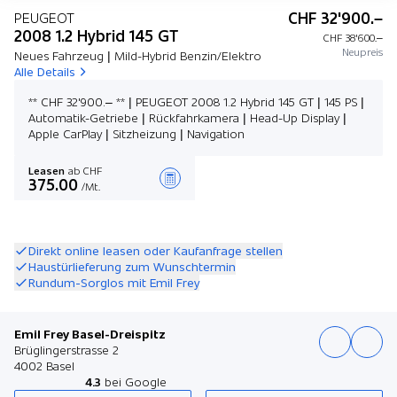
CHF 32'900.–
PEUGEOT
2008 1.2 Hybrid 145 GT
CHF 38'600.–
Neupreis
Neues Fahrzeug | Mild-Hybrid Benzin/Elektro
Alle Details
** CHF 32'900.– ** | PEUGEOT 2008 1.2 Hybrid 145 GT | 145 PS |
Automatik-Getriebe | Rückfahrkamera | Head-Up Display |
Apple CarPlay | Sitzheizung | Navigation
Leasen
ab CHF
375.00
/Mt.
Angebot zusammenstellen
Direkt online leasen oder Kaufanfrage stellen
Haustürlieferung zum Wunschtermin
Rundum-Sorglos mit Emil Frey
Emil Frey Basel-Dreispitz
Brüglingerstrasse 2
4002 Basel
4.3
bei Google