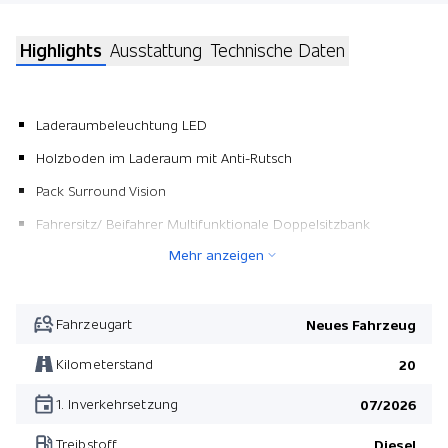
Highlights
Ausstattung
Technische Daten
Laderaumbeleuchtung LED
Holzboden im Laderaum mit Anti-Rutsch
Pack Surround Vision
Fahrersitz/ Beifahrer Multifunktionale Doppelsitzbank
Mehr anzeigen
Pack Surround Vision
Fahrersitz/ Beifahrer Multifunktionale Doppelsitzbank
Fahrzeugart
Neues Fahrzeug
Kilometerstand
20
1. Inverkehrsetzung
07/2026
Treibstoff
Diesel