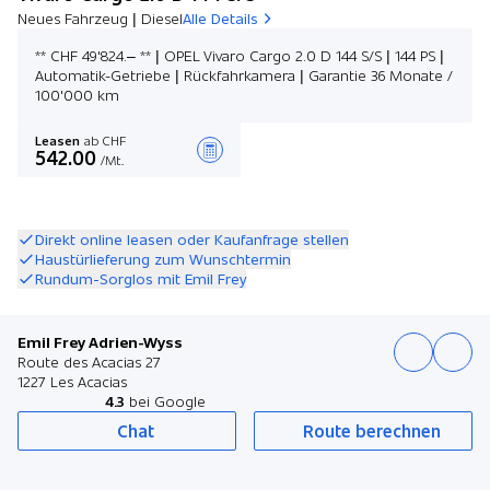
Neues Fahrzeug | Diesel
Alle Details
** CHF 49'824.– ** | OPEL Vivaro Cargo 2.0 D 144 S/S | 144 PS |
Automatik-Getriebe | Rückfahrkamera | Garantie 36 Monate /
100'000 km
Leasen
ab CHF
542.00
/Mt.
Angebot zusammenstellen
Direkt online leasen oder Kaufanfrage stellen
Haustürlieferung zum Wunschtermin
Rundum-Sorglos mit Emil Frey
Emil Frey Adrien-Wyss
Route des Acacias 27
1227 Les Acacias
4.3
bei Google
Chat
Route berechnen