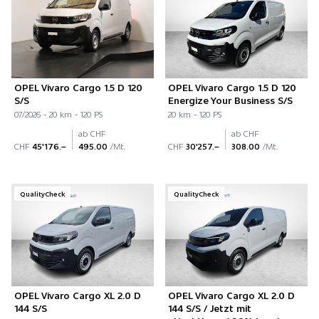
OPEL Vivaro Cargo 1.5 D 120
OPEL Vivaro Cargo 1.5 D 120
S/S
Energize Your Business S/S
07/2026 - 20 km - 120 PS
20 km - 120 PS
ab CHF
ab CHF
CHF
45'176.–
495.00
/Mt.
CHF
30'257.–
308.00
/Mt.
QualityCheck
QualityCheck
OPEL Vivaro Cargo XL 2.0 D
OPEL Vivaro Cargo XL 2.0 D
144 S/S
144 S/S / Jetzt mit