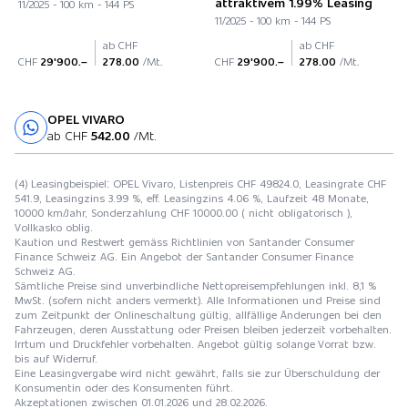
attraktivem 1.99% Leasing
11/2025 - 100 km - 144 PS
11/2025 - 100 km - 144 PS
ab CHF
ab CHF
CHF
29'900.–
278.00
/Mt.
CHF
29'900.–
278.00
/Mt.
OPEL VIVARO
Probefahrt
ab CHF
542.00
/Mt.
(4) Leasingbeispiel: OPEL Vivaro, Listenpreis CHF 49824.0, Leasingrate CHF
541.9, Leasingzins 3.99 %, eff. Leasingzins 4.06 %, Laufzeit 48 Monate,
10000 km/Jahr, Sonderzahlung CHF 10000.00 ( nicht obligatorisch ),
Vollkasko oblig.
Kaution und Restwert gemäss Richtlinien von Santander Consumer
Finance Schweiz AG. Ein Angebot der Santander Consumer Finance
Schweiz AG.
Sämtliche Preise sind unverbindliche Nettopreisempfehlungen inkl. 8,1 %
MwSt. (sofern nicht anders vermerkt). Alle Informationen und Preise sind
zum Zeitpunkt der Onlineschaltung gültig, allfällige Änderungen bei den
Fahrzeugen, deren Ausstattung oder Preisen bleiben jederzeit vorbehalten.
Irrtum und Druckfehler vorbehalten. Angebot gültig solange Vorrat bzw.
bis auf Widerruf.
Eine Leasingvergabe wird nicht gewährt, falls sie zur Überschuldung der
Konsumentin oder des Konsumenten führt.
Akzeptationen zwischen 01.01.2026 und 28.02.2026.