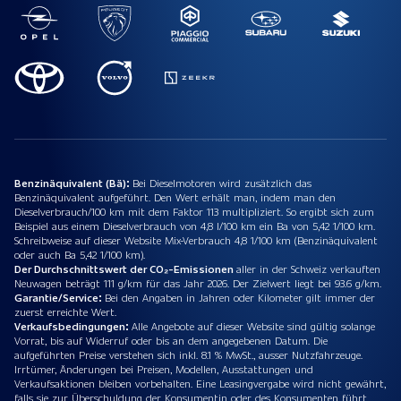
Benzinäquivalent (Bä):
Bei Dieselmotoren wird zusätzlich das
Benzinäquivalent aufgeführt. Den Wert erhält man, indem man den
Dieselverbrauch/100 km mit dem Faktor 113 multipliziert. So ergibt sich zum
Beispiel aus einem Dieselverbrauch von 4,8 l/100 km ein Ba von 5,42 1/100 km.
Schreibweise auf dieser Website Mix-Verbrauch 4,8 1/100 km (Benzinäquivalent
oder auch Ba 5,42 1/100 km).
Der Durchschnittswert der CO₂-Emissionen
aller in der Schweiz verkauften
Neuwagen beträgt 111 g/km für das Jahr 2026. Der Zielwert liegt bei 93.6 g/km.
Garantie/Service:
Bei den Angaben in Jahren oder Kilometer gilt immer der
zuerst erreichte Wert.
Verkaufsbedingungen:
Alle Angebote auf dieser Website sind gültig solange
Vorrat, bis auf Widerruf oder bis an dem angegebenen Datum. Die
aufgeführten Preise verstehen sich inkl. 8.1 % MwSt., ausser Nutzfahrzeuge.
Irrtümer, Änderungen bei Preisen, Modellen, Ausstattungen und
Verkaufsaktionen bleiben vorbehalten. Eine Leasingvergabe wird nicht gewährt,
falls sie zur Überschuldung der Konsumentin oder des Konsumenten führt.