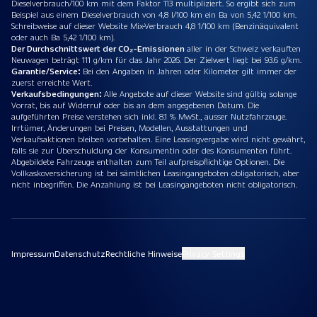
Dieselverbrauch/100 km mit dem Faktor 113 multipliziert. So ergibt sich zum
Beispiel aus einem Dieselverbrauch von 4,8 l/100 km ein Ba von 5,42 1/100 km.
Schreibweise auf dieser Website Mix-Verbrauch 4,8 1/100 km (Benzinäquivalent
oder auch Ba 5,42 1/100 km).
Der Durchschnittswert der CO₂-Emissionen
aller in der Schweiz verkauften
Neuwagen beträgt 111 g/km für das Jahr 2026. Der Zielwert liegt bei 93.6 g/km.
Garantie/Service:
Bei den Angaben in Jahren oder Kilometer gilt immer der
zuerst erreichte Wert.
Verkaufsbedingungen:
Alle Angebote auf dieser Website sind gültig solange
Vorrat, bis auf Widerruf oder bis an dem angegebenen Datum. Die
aufgeführten Preise verstehen sich inkl. 8.1 % MwSt., ausser Nutzfahrzeuge.
Irrtümer, Änderungen bei Preisen, Modellen, Ausstattungen und
Verkaufsaktionen bleiben vorbehalten. Eine Leasingvergabe wird nicht gewährt,
falls sie zur Überschuldung der Konsumentin oder des Konsumenten führt.
Abgebildete Fahrzeuge enthalten zum Teil aufpreispflichtige Optionen. Die
Vollkaskoversicherung ist bei sämtlichen Leasingangeboten obligatorisch, aber
nicht inbegriffen. Die Anzahlung ist bei Leasingangeboten nicht obligatorisch.
Impressum
Datenschutz
Rechtliche Hinweise
Privacy Settings