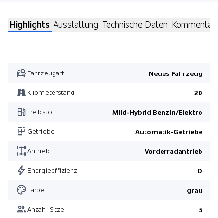
Highlights
Ausstattung
Technische Daten
Kommentar
Fahrzeugart
Neues Fahrzeug
Kilometerstand
20
Treibstoff
Mild-Hybrid Benzin/Elektro
Getriebe
Automatik-Getriebe
Antrieb
Vorderradantrieb
Energieeffizienz
D
Farbe
grau
Anzahl Sitze
5