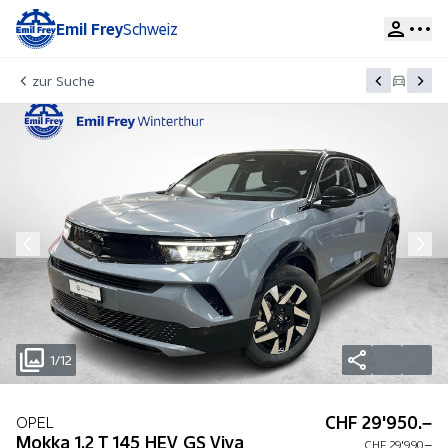
Emil Frey
Schweiz
zur Suche
1/12
CHF 29'950.–
OPEL
Mokka 1.2 T 145 HEV GS Viva
CHF 29'990.–