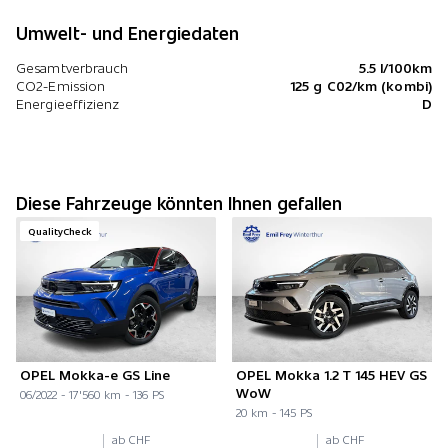
Umwelt- und Energiedaten
Gesamtverbrauch
5.5 l/100km
CO2-Emission
125 g C02/km (kombi)
Energieeffizienz
D
Diese Fahrzeuge könnten Ihnen gefallen
QualityCheck
OPEL Mokka-e GS Line
OPEL Mokka 1.2 T 145 HEV GS
WoW
06/2022 - 17'560 km - 136 PS
20 km - 145 PS
ab CHF
ab CHF