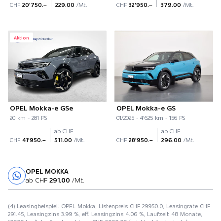
CHF
20'750.–
229.00
/Mt.
CHF
32'950.–
379.00
/Mt.
Aktion
OPEL Mokka-e GSe
OPEL Mokka-e GS
20 km - 281 PS
01/2025 - 4'625 km - 156 PS
ab CHF
ab CHF
CHF
41'950.–
511.00
/Mt.
CHF
28'950.–
296.00
/Mt.
OPEL MOKKA
Probefahrt
ab CHF
291.00
/Mt.
(4) Leasingbeispiel: OPEL Mokka, Listenpreis CHF 29950.0, Leasingrate CHF
291.45, Leasingzins 3.99 %, eff. Leasingzins 4.06 %, Laufzeit 48 Monate,