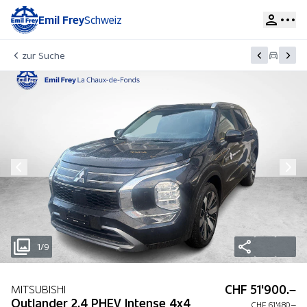
Emil Frey
Schweiz
zur Suche
1/9
CHF 51'900.–
MITSUBISHI
Outlander 2.4 PHEV Intense 4x4
CHF 61'480.–