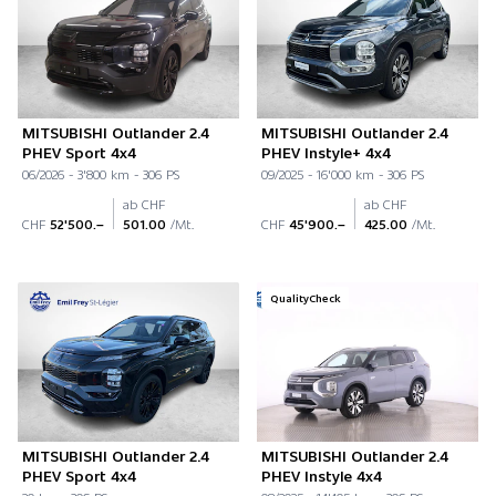
MITSUBISHI Outlander 2.4
MITSUBISHI Outlander 2.4
PHEV Sport 4x4
PHEV Instyle+ 4x4
06/2026 - 3'800 km - 306 PS
09/2025 - 16'000 km - 306 PS
ab CHF
ab CHF
CHF
52'500.–
501.00
/Mt.
CHF
45'900.–
425.00
/Mt.
QualityCheck
MITSUBISHI Outlander 2.4
MITSUBISHI Outlander 2.4
PHEV Sport 4x4
PHEV Instyle 4x4