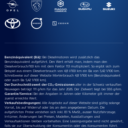
Benzinäquivalent (Bä):
Bei Dieselmotoren wird zusätzlich das
Benzinäquivalent aufgeführt. Den Wert erhält man, indem man den
Dieselverbrauch/100 km mit dem Faktor 113 multipliziert. So ergibt sich zum
Beispiel aus einem Dieselverbrauch von 4,8 l/100 km ein Ba von 5,42 1/100 km.
Schreibweise auf dieser Website Mix-Verbrauch 4,8 1/100 km (Benzinäquivalent
oder auch Ba 5,42 1/100 km).
Der Durchschnittswert der CO₂-Emissionen
aller in der Schweiz verkauften
Neuwagen beträgt 111 g/km für das Jahr 2026. Der Zielwert liegt bei 93.6 g/km.
Garantie/Service:
Bei den Angaben in Jahren oder Kilometer gilt immer der
zuerst erreichte Wert.
Verkaufsbedingungen:
Alle Angebote auf dieser Website sind gültig solange
Vorrat, bis auf Widerruf oder bis an dem angegebenen Datum. Die
aufgeführten Preise verstehen sich inkl. 8.1 % MwSt., ausser Nutzfahrzeuge.
Irrtümer, Änderungen bei Preisen, Modellen, Ausstattungen und
Verkaufsaktionen bleiben vorbehalten. Eine Leasingvergabe wird nicht gewährt,
falls sie zur Überschuldung der Konsumentin oder des Konsumenten führt.