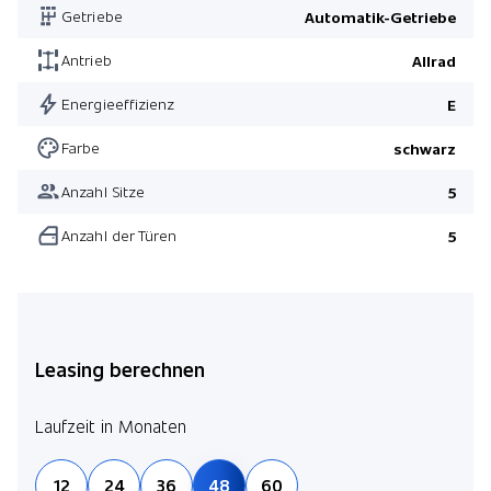
Getriebe
Automatik-Getriebe
Antrieb
Allrad
Energieeffizienz
E
Farbe
schwarz
Anzahl Sitze
5
Anzahl der Türen
5
Leasing berechnen
Laufzeit in Monaten
12
24
36
48
60