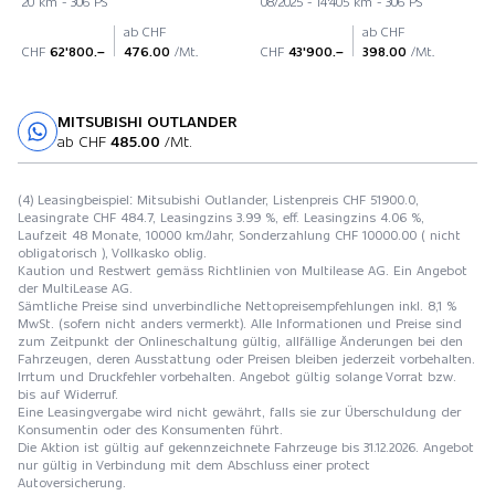
20 km - 306 PS
08/2025 - 14'405 km - 306 PS
ab CHF
ab CHF
CHF
62'800.–
476.00
/Mt.
CHF
43'900.–
398.00
/Mt.
MITSUBISHI OUTLANDER
Probefahrt
ab CHF
485.00
/Mt.
(4) Leasingbeispiel: Mitsubishi Outlander, Listenpreis CHF 51900.0,
Leasingrate CHF 484.7, Leasingzins 3.99 %, eff. Leasingzins 4.06 %,
Laufzeit 48 Monate, 10000 km/Jahr, Sonderzahlung CHF 10000.00 ( nicht
obligatorisch ), Vollkasko oblig.
Kaution und Restwert gemäss Richtlinien von Multilease AG. Ein Angebot
der MultiLease AG.
Sämtliche Preise sind unverbindliche Nettopreisempfehlungen inkl. 8,1 %
MwSt. (sofern nicht anders vermerkt). Alle Informationen und Preise sind
zum Zeitpunkt der Onlineschaltung gültig, allfällige Änderungen bei den
Fahrzeugen, deren Ausstattung oder Preisen bleiben jederzeit vorbehalten.
Irrtum und Druckfehler vorbehalten. Angebot gültig solange Vorrat bzw.
bis auf Widerruf.
Eine Leasingvergabe wird nicht gewährt, falls sie zur Überschuldung der
Konsumentin oder des Konsumenten führt.
Die Aktion ist gültig auf gekennzeichnete Fahrzeuge bis 31.12.2026. Angebot
nur gültig in Verbindung mit dem Abschluss einer protect
Autoversicherung.