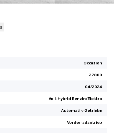
ar
Elektrisch
Beifahrers
Free Servi
Occasion
ABS Antibl
27800
Audiosyst
LED Rückl
04/2024
Toter-Win
Voll-Hybrid Benzin/Elektro
Geteilte Rü
Automatik-Getriebe
Navigation
Reifendruc
Vorderradantrieb
Klimaauto