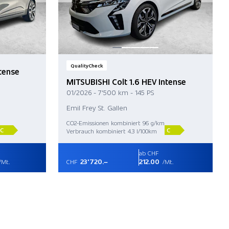
QualityCheck
ntense
MITSUBISHI Colt 1.6 HEV Intense
01/2026 - 7'500 km - 145 PS
Emil Frey St. Gallen
CO2-Emissionen kombiniert 96 g/km
C
C
Verbrauch kombiniert 4.3 l/100km
ab CHF
23'720.–
212.00
/Mt.
CHF
/Mt.