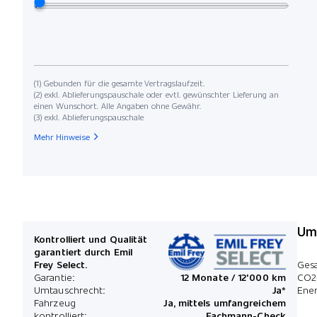
(1) Gebunden für die gesamte Vertragslaufzeit.
(2) exkl. Ablieferungspauschale oder evtl. gewünschter Lieferung an
einen Wunschort. Alle Angaben ohne Gewähr.
(3) exkl. Ablieferungspauschale
Mehr Hinweise
Umw
Kontrolliert und Qualität
garantiert durch Emil
Frey Select.
Ges
Garantie:
12 Monate / 12'000 km
CO2
Umtauschrecht:
Ja*
Ener
Fahrzeug
Ja, mittels umfangreichem
kontrolliert:
Fachmann-Check