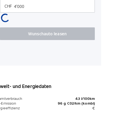
CHF
Einpark-Ass
Wunschauto leasen
elt- und Energiedaten
amtverbrauch
4.3 l/100km
-Emission
96 g C02/km (kombi)
gieeffizienz
C