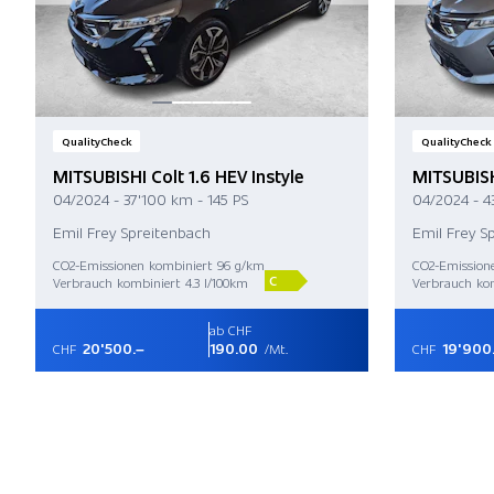
QualityCheck
QualityCheck
MITSUBISHI Colt 1.6 HEV Instyle
MITSUBISHI
04/2024 - 37'100 km - 145 PS
04/2024 - 4
Emil Frey Spreitenbach
Emil Frey S
CO2-Emissionen kombiniert 96 g/km
CO2-Emission
C
Verbrauch kombiniert 4.3 l/100km
Verbrauch kom
ab CHF
20'500.–
190.00
19'900
CHF
/Mt.
CHF