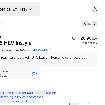
ten bei Emil Frey
che
HI
CHF 20'900.–
.6 HEV Instyle
CHF 31'998.–
Neupreis
| 04/2024 | 27'800 km
Alle Details
zeug, garantiert kein Unfallwagen, Herstellergarantie, gratis
b CHF
0
/Mt.
Angebot zusammenstellen
online leasen oder Kaufanfrage stellen
rlieferung zum Wunschtermin
-Sorglos mit Emil Frey