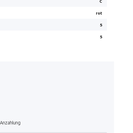
C
Heizbare V
rot
Leichtmeta
Einparkhil
5
Ambienteb
5
Lenkrad b
Details sie
Digitale I
Verkehrss
Elektrisch
Vorhangair
Lichtsenso
Fernlichtas
Regensens
Aktiver Sp
Anzahlung
Berganfahr