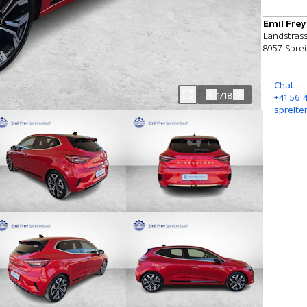
Emil Frey
Landstrass
8957 Spre
Chat
1/18
+41 56 
spreite