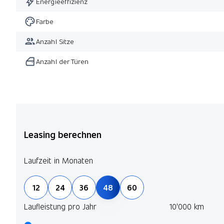
Energieeffizienz
Farbe
Anzahl Sitze
Anzahl der Türen
Leasing berechnen
Laufzeit in Monaten
12
24
36
48
60
Laufleistung pro Jahr
10'000 km