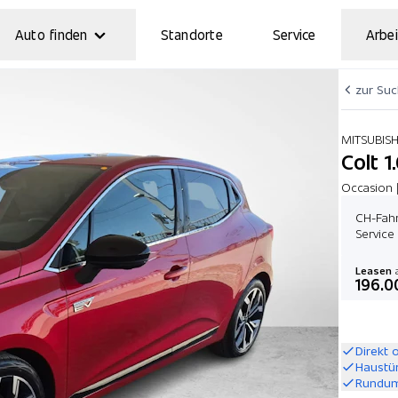
Auto finden
Standorte
Service
Arbei
zur Su
MITSUBIS
Colt 1
Occasion 
CH-Fahr
Service
Leasen
a
196.0
Direkt 
Haustü
Rundum