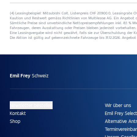
(4) Leasingbeispiel: Mitsubishi Colt, Listenpreis CHF 20900.0, Leasingrate 
Kaution und Restwert gemäss Richtlinien von Multilease AG. Ein Angebot 
Sämtliche Preise sind unverbindliche Nettopreisempfehlungen inkl. 8,1 % Mw
Fahrzeugen, deren Ausstattung oder Preisen bleiben jederzeit vorbehalten. 
Eine Leasingvergabe wird nicht gewährt, falls sie zur Überschuldung der
Die Aktion ist gültig auf gekennzeichnete Fahrzeuge bis 31.12.2026. Angebo
Emil Frey
Schweiz
Newsletter bestellen
Wir über uns
Kontakt
Emil Frey Selec
Shop
Alternative Ant
Terminvereinba
Unsere Gesells