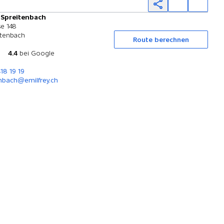
 Spreitenbach
Probefahrt
e 148
itenbach
Route berechnen
4.4
bei Google
418 19 19
nbach@emilfrey.ch