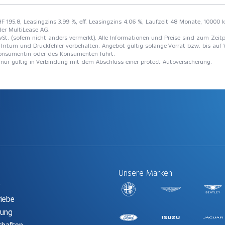
CHF 195.8, Leasingzins 3.99 %, eff. Leasingzins 4.06 %, Laufzeit 48 Monate, 10000 
der MultiLease AG.
St. (sofern nicht anders vermerkt). Alle Informationen und Preise sind zum Zeitp
Irrtum und Druckfehler vorbehalten. Angebot gültig solange Vorrat bzw. bis auf 
 Konsumentin oder des Konsumenten führt.
t nur gültig in Verbindung mit dem Abschluss einer protect Autoversicherung.
Unsere Marken
t
riebe
rung
chaften