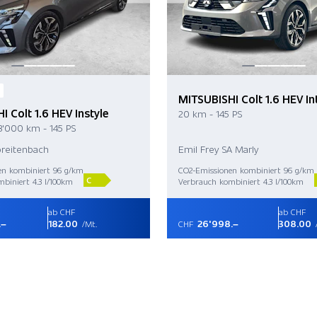
MITSUBISHI Colt 1.6 HEV I
 Colt 1.6 HEV Instyle
20 km - 145 PS
3'000 km - 145 PS
preitenbach
Emil Frey SA Marly
en kombiniert 96 g/km
CO2-Emissionen kombiniert 96 g/km
C
biniert 4.3 l/100km
Verbrauch kombiniert 4.3 l/100km
ab CHF
ab CHF
.–
182.00
26'998.–
308.00
/Mt.
CHF