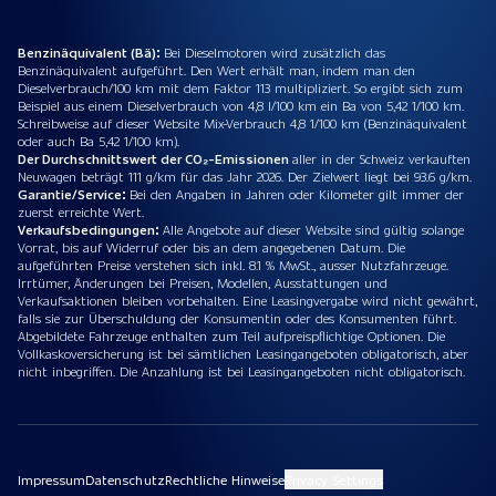
Benzinäquivalent (Bä):
Bei Dieselmotoren wird zusätzlich das
Benzinäquivalent aufgeführt. Den Wert erhält man, indem man den
Dieselverbrauch/100 km mit dem Faktor 113 multipliziert. So ergibt sich zum
Beispiel aus einem Dieselverbrauch von 4,8 l/100 km ein Ba von 5,42 1/100 km.
Schreibweise auf dieser Website Mix-Verbrauch 4,8 1/100 km (Benzinäquivalent
oder auch Ba 5,42 1/100 km).
Der Durchschnittswert der CO₂-Emissionen
aller in der Schweiz verkauften
Neuwagen beträgt 111 g/km für das Jahr 2026. Der Zielwert liegt bei 93.6 g/km.
Garantie/Service:
Bei den Angaben in Jahren oder Kilometer gilt immer der
zuerst erreichte Wert.
Verkaufsbedingungen:
Alle Angebote auf dieser Website sind gültig solange
Vorrat, bis auf Widerruf oder bis an dem angegebenen Datum. Die
aufgeführten Preise verstehen sich inkl. 8.1 % MwSt., ausser Nutzfahrzeuge.
Irrtümer, Änderungen bei Preisen, Modellen, Ausstattungen und
Verkaufsaktionen bleiben vorbehalten. Eine Leasingvergabe wird nicht gewährt,
falls sie zur Überschuldung der Konsumentin oder des Konsumenten führt.
Abgebildete Fahrzeuge enthalten zum Teil aufpreispflichtige Optionen. Die
Vollkaskoversicherung ist bei sämtlichen Leasingangeboten obligatorisch, aber
nicht inbegriffen. Die Anzahlung ist bei Leasingangeboten nicht obligatorisch.
Impressum
Datenschutz
Rechtliche Hinweise
Privacy Settings