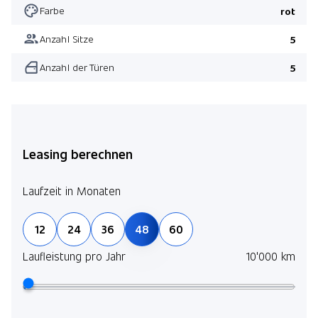
Farbe
rot
Anzahl Sitze
5
Anzahl der Türen
5
Leasing berechnen
Laufzeit in Monaten
12
24
36
48
60
Laufleistung pro Jahr
10'000 km