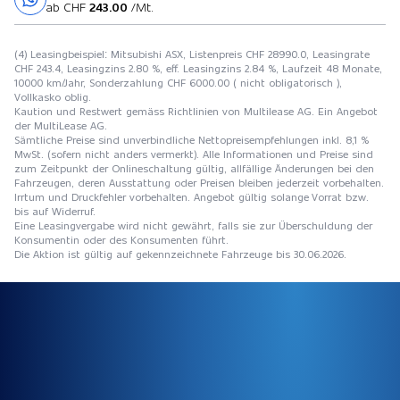
ab CHF
243.00
/Mt.
(4) Leasingbeispiel: Mitsubishi ASX, Listenpreis CHF 28990.0, Leasingrate
CHF 243.4, Leasingzins 2.80 %, eff. Leasingzins 2.84 %, Laufzeit 48 Monate,
10000 km/Jahr, Sonderzahlung CHF 6000.00 ( nicht obligatorisch ),
Vollkasko oblig.
Kaution und Restwert gemäss Richtlinien von Multilease AG. Ein Angebot
der MultiLease AG.
Sämtliche Preise sind unverbindliche Nettopreisempfehlungen inkl. 8,1 %
MwSt. (sofern nicht anders vermerkt). Alle Informationen und Preise sind
zum Zeitpunkt der Onlineschaltung gültig, allfällige Änderungen bei den
Fahrzeugen, deren Ausstattung oder Preisen bleiben jederzeit vorbehalten.
Irrtum und Druckfehler vorbehalten. Angebot gültig solange Vorrat bzw.
bis auf Widerruf.
Eine Leasingvergabe wird nicht gewährt, falls sie zur Überschuldung der
Konsumentin oder des Konsumenten führt.
Die Aktion ist gültig auf gekennzeichnete Fahrzeuge bis 30.06.2026.