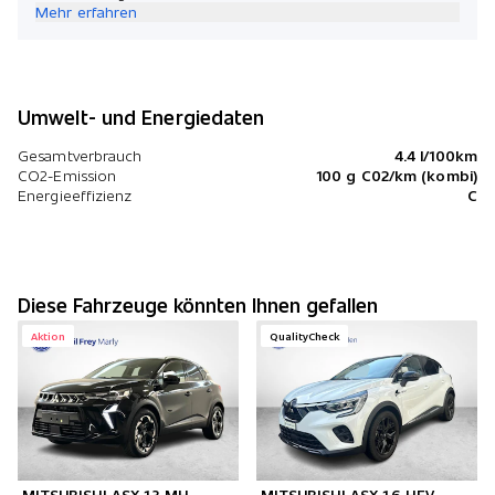
Mehr erfahren
Umwelt- und Energiedaten
Gesamtverbrauch
4.4 l/100km
CO2-Emission
100 g C02/km (kombi)
Energieeffizienz
C
Diese Fahrzeuge könnten Ihnen gefallen
Aktion
QualityCheck
MITSUBISHI ASX 1.3 MH
MITSUBISHI ASX 1.6 HEV