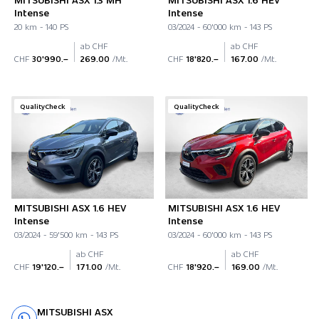
Intense
Intense
20 km - 140 PS
03/2024 - 60'000 km - 143 PS
ab CHF
ab CHF
CHF
30'990.–
269.00
/Mt.
CHF
18'820.–
167.00
/Mt.
QualityCheck
QualityCheck
MITSUBISHI ASX 1.6 HEV
MITSUBISHI ASX 1.6 HEV
Intense
Intense
03/2024 - 59'500 km - 143 PS
03/2024 - 60'000 km - 143 PS
ab CHF
ab CHF
CHF
19'120.–
171.00
/Mt.
CHF
18'920.–
169.00
/Mt.
MITSUBISHI ASX
Probefahrt