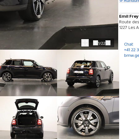
Rundum
Emil Frey
Route des
1227 Les A
1/22
Chat
+41 22 
bmw.ge