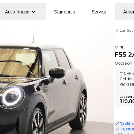
Auto finden
Standorte
Service
Arbei
zur Su
MINI
F55 2
Occasion 
** CHF 
Getrieb
Parkass
Leasen
a
310.0
Direkt 
Haustü