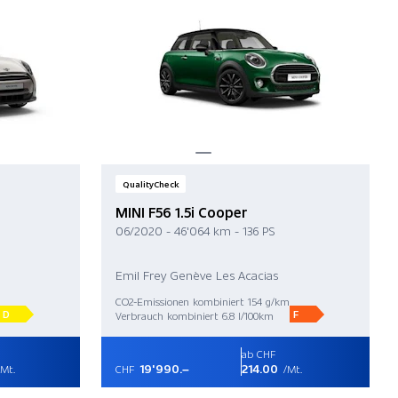
QualityCheck
MINI F56 1.5i Cooper
06/2020 - 46'064 km - 136 PS
Emil Frey Genève Les Acacias
CO2-Emissionen kombiniert 154 g/km
D
F
Verbrauch kombiniert 6.8 l/100km
ab CHF
19'990.–
214.00
Mt.
CHF
/Mt.