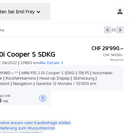
ten bei Emil Frey
che
CHF 29'990.–
.0i Cooper S SDKG
CHF 54'050.–
Neupreis
| 06/2022 | 23'850 km
Alle Details
29'990.– ** | MINI F55 2.0i Cooper S SDKG | 178 PS | Automatik-
e | Rückfahrkamera | Head-Up Display | Sitzheizung |
istent | Navigation | Garantie 12 Monate / 10'000 km
b CHF
0
/Mt.
Angebot zusammenstellen
online leasen oder Kaufanfrage stellen
rlieferung zum Wunschtermin