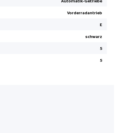
Automatik-Getriebe
Kopfairbag
Vorderradantrieb
USB-Ansch
Fussmatte
E
Start + St
schwarz
Ottopartike
5
Elektronis
Höhenverst
5