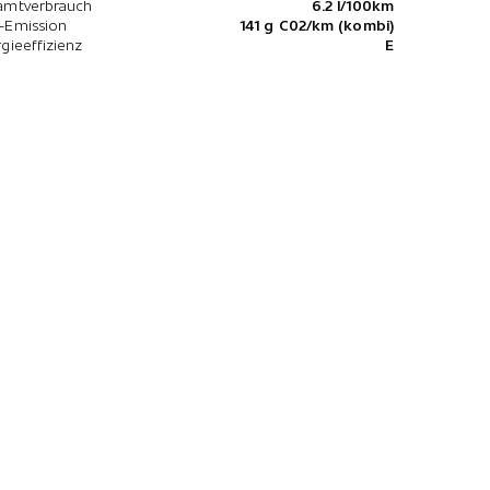
amtverbrauch
6.2 l/100km
-Emission
141 g C02/km (kombi)
gieeffizienz
E