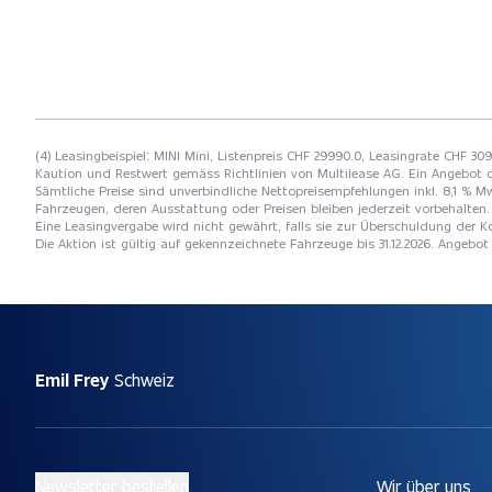
(4) Leasingbeispiel: MINI Mini, Listenpreis CHF 29990.0, Leasingrate CHF 30
Kaution und Restwert gemäss Richtlinien von Multilease AG. Ein Angebot 
Sämtliche Preise sind unverbindliche Nettopreisempfehlungen inkl. 8,1 % Mw
Fahrzeugen, deren Ausstattung oder Preisen bleiben jederzeit vorbehalten. 
Eine Leasingvergabe wird nicht gewährt, falls sie zur Überschuldung der
Die Aktion ist gültig auf gekennzeichnete Fahrzeuge bis 31.12.2026. Angebo
Emil Frey
Schweiz
Newsletter bestellen
Wir über uns