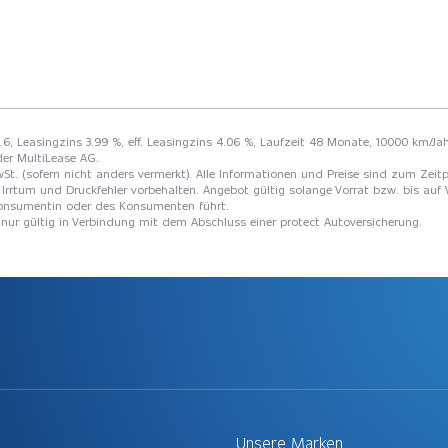
9.6, Leasingzins 3.99 %, eff. Leasingzins 4.06 %, Laufzeit 48 Monate, 10000 km/Jah
der MultiLease AG.
St. (sofern nicht anders vermerkt). Alle Informationen und Preise sind zum Zeitp
Irrtum und Druckfehler vorbehalten. Angebot gültig solange Vorrat bzw. bis auf 
 Konsumentin oder des Konsumenten führt.
t nur gültig in Verbindung mit dem Abschluss einer protect Autoversicherung.
Unsere Marken