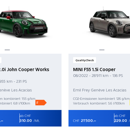
QualityCheck
2.0i John Cooper Works
MINI F55 1.5i Cooper
08/2022 - 28'911 km - 136 PS
'955 km - 231 PS
enève Les Acacias
Emil Frey Genève Les Acacias
en kombiniert 155 g/km
CO2-Emissionen kombiniert 126 g/km
F
biniert 6.8 l/100km
Verbrauch kombiniert 5.6 l/100km
ab CHF
ab CHF
.–
310.00
21'500.–
229.00
/Mt.
CHF
/