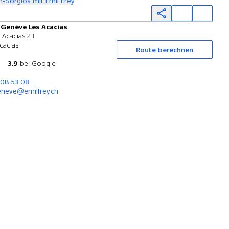
-Sorglos mit Emil Frey
 Genève Les Acacias
Probefahrt
 Acacias 23
cacias
Route berechnen
3.9
bei Google
308 53 08
neve@emilfrey.ch