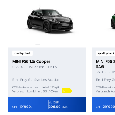
QualityCheck
QualityCheck
MINI F56 1.5i Cooper
MINI F56 
SAG
08/2022 - 15'877 km - 136 PS
12/2021 - 31
Emil Frey Genève Les Acacias
Emil Frey G
CO2-Emissionen kombiniert 125 g/km
CO2-Emission
D
Verbrauch kombiniert 5.5 l/100km
Verbrauch kom
ab CHF
19'990.–
206.00
29'990
CHF
/Mt.
CHF