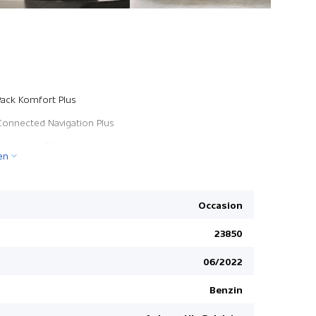
Connected
Pack Komfort Plus
Bordcomp
Connected Navigation Plus
Lenkrad ve
Pack Yours Trim
en
Radio Visu
Mini Repair 4 Jahre/ 200'000 km
Seitenairb
Pack Fahrerassistenz Plus
Klimaanla
Occasion
Pack Trafalgar Edition
Regensens
23850
Pack Trafalgar Edition
Rücksitzl
06/2022
Pack Komfort Plus
Multifunkt
Pack Fahrerassistenz Plus
Geschwind
Benzin
Pack Yours Trim
Connected 