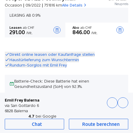
Neupreis
Occasion | 09/2022 | 75'816 km
Alle Details
LEASING AB 0.9%
Leasen
ab CHF
Abo
ab CHF
291.00
846.00
/Mt.
/Mt.
Angebot zusammenstellen
Direkt online leasen oder Kaufanfrage stellen
Haustürlieferung zum Wunschtermin
Rundum-Sorglos mit Emil Frey
Batterie-Check: Diese Batterie hat einen
Gesundheitszustand (SoH) von 92.3%.
Emil Frey Balerna
via San Gottardo 6
6828 Balerna
4.7
bei Google
Chat
Route berechnen