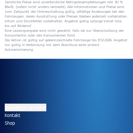
Sämtliche Preise sind unverbindliche Nettopreisempfehlungen inkl. 8,1 %
MwSt. (sofern nicht anders vermerkt). Alle Informationen und Preise sind
zum Zeitpunkt der Onlineschaltung gültig, allfällige Änderungen bei den
Fahrzeugen, deren Ausstattung oder Preisen bleiben jederzeit vorbehalten.
Irrtum und Druckfehler vorbehalten. Angebot gültig solange Vorrat bzw.
bis auf Widerruf.
Eine Leasingvergabe wird nicht gewährt, falls sie zur Überschuldung der
Konsumentin oder des Konsumenten führt.
Die Aktion ist gültig auf gekennzeichnete Fahrzeuge bis 31.12.2026. Angebot
nur gültig in Verbindung mit dem Abschluss einer protect
Autoversicherung.
Newsletter bestellen
Kontakt
Shop