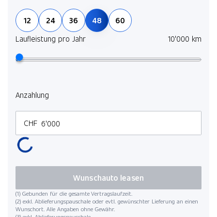
Jetz
12
24
36
48
60
und 
selb
Laufleistung pro Jahr
10'000 km
Mehr
Lauf
Anzahlung
CHF
Kilo
Wunschauto leasen
(1) Gebunden für die gesamte Vertragslaufzeit.
(2) exkl. Ablieferungspauschale oder evtl. gewünschter Lieferung an einen
Wunschort. Alle Angaben ohne Gewähr.
(3) exkl. Ablieferungspauschale