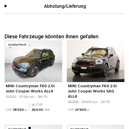
Abholung/Lieferung
Diese Fahrzeuge könnten Ihnen gefallen
QualityCheck
MINI Countryman F60 2.0i
MINI Countryman F60 2.0i
John Cooper Works ALL4
John Cooper Works SAG
ALL4
10/2023 - 37'934 km - 306 PS
06/2018 - 64'979 km - 231 PS
ab CHF
CHF
38'200.–
364.00
/Mt.
CHF
23'900.–
QualityCheck
QualityCheck