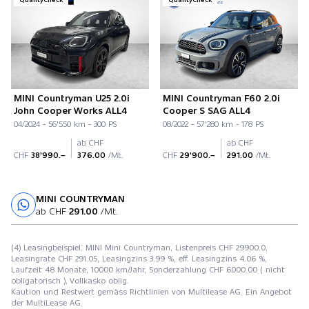
MINI Countryman U25 2.0i
MINI Countryman F60 2.0i
John Cooper Works ALL4
Cooper S SAG ALL4
04/2024 - 56'550 km - 300 PS
08/2022 - 57'280 km - 178 PS
ab CHF
ab CHF
CHF
38'990.–
376.00
/Mt.
CHF
29'900.–
291.00
/Mt.
MINI COUNTRYMAN
Probefahrt
ab CHF
291.00
/Mt.
(4) Leasingbeispiel: MINI Mini Countryman, Listenpreis CHF 29900.0,
Leasingrate CHF 291.05, Leasingzins 3.99 %, eff. Leasingzins 4.06 %,
Laufzeit 48 Monate, 10000 km/Jahr, Sonderzahlung CHF 6000.00 ( nicht
obligatorisch ), Vollkasko oblig.
Kaution und Restwert gemäss Richtlinien von Multilease AG. Ein Angebot
der MultiLease AG.