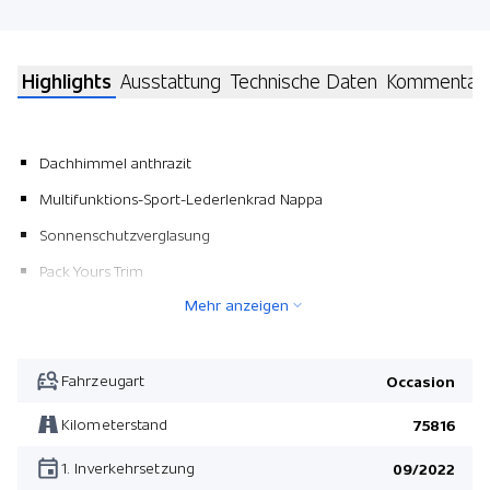
Highlights
Ausstattung
Technische Daten
Kommentar
Dachhimmel anthrazit
Multifunktions-Sport-Lederlenkrad Nappa
Sonnenschutzverglasung
Pack Yours Trim
Mehr anzeigen
Picnic Bench
Mittelarmlehne hinten
Leichtmetallräder 19" British Spoke
Fahrzeugart
Occasion
Sitzbezüge in Leder Lounge/ Exclusive
Kilometerstand
75816
Fussmatten Velours
1. Inverkehrsetzung
09/2022
Reifenreparatur-Kit