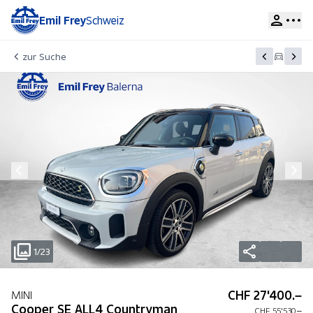
Emil Frey
Schweiz
zur Suche
1/23
CHF 27'400.–
MINI
Cooper SE ALL4 Countryman
CHF 55'530.–