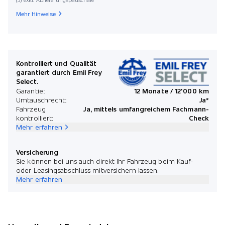
Startdat
Mehr Hinweise
Mona
Kontrolliert und Qualität
garantiert durch Emil Frey
Select.
*Preis
Garantie:
12 Monate / 12'000 km
Umtauschrecht:
Ja*
Fahrzeug
Ja, mittels umfangreichem Fachmann-
kontrolliert:
Check
Mehr erfahren
Versicherung
Sie können bei uns auch direkt Ihr Fahrzeug beim Kauf-
oder Leasingsabschluss mitversichern lassen.
Mehr erfahren