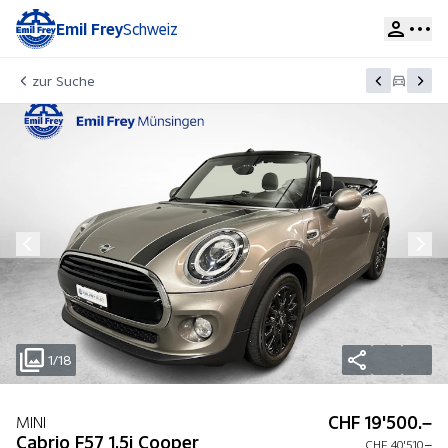
Emil Frey
Schweiz
zur Suche
1/18
CHF 19'500.–
MINI
Cabrio F57 1.5i Cooper
CHF 40'510.–