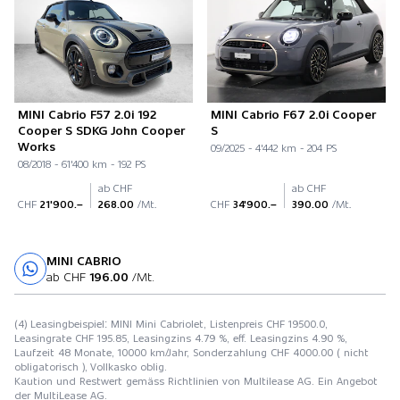
MINI Cabrio F57 2.0i 192
MINI Cabrio F67 2.0i Cooper
Cooper S SDKG John Cooper
S
Works
09/2025 - 4'442 km - 204 PS
08/2018 - 61'400 km - 192 PS
ab CHF
ab CHF
CHF
21'900.–
268.00
/Mt.
CHF
34'900.–
390.00
/Mt.
MINI CABRIO
Probefahrt
ab CHF
196.00
/Mt.
(4) Leasingbeispiel: MINI Mini Cabriolet, Listenpreis CHF 19500.0,
Leasingrate CHF 195.85, Leasingzins 4.79 %, eff. Leasingzins 4.90 %,
Laufzeit 48 Monate, 10000 km/Jahr, Sonderzahlung CHF 4000.00 ( nicht
obligatorisch ), Vollkasko oblig.
Kaution und Restwert gemäss Richtlinien von Multilease AG. Ein Angebot
der MultiLease AG.