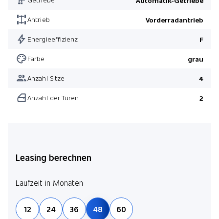
Automatik-Getriebe
Leichtmetallräder 16" Victory Spoke Black
Color-Line
Antrieb
Vorderradantrieb
Ausstattung Pepper
Energieeffizienz
F
Farbe
grau
Anzahl Sitze
4
Anzahl der Türen
2
Leasing berechnen
Laufzeit in Monaten
12
24
36
48
60