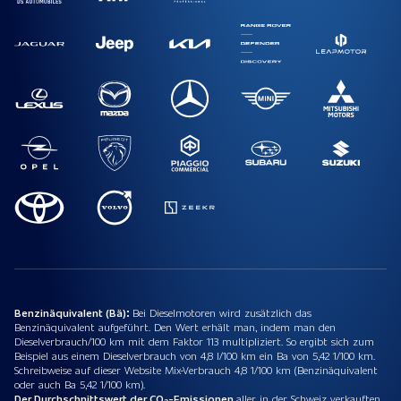
Benzinäquivalent (Bä):
Bei Dieselmotoren wird zusätzlich das
Benzinäquivalent aufgeführt. Den Wert erhält man, indem man den
Dieselverbrauch/100 km mit dem Faktor 113 multipliziert. So ergibt sich zum
Beispiel aus einem Dieselverbrauch von 4,8 l/100 km ein Ba von 5,42 1/100 km.
Schreibweise auf dieser Website Mix-Verbrauch 4,8 1/100 km (Benzinäquivalent
oder auch Ba 5,42 1/100 km).
Der Durchschnittswert der CO₂-Emissionen
aller in der Schweiz verkauften