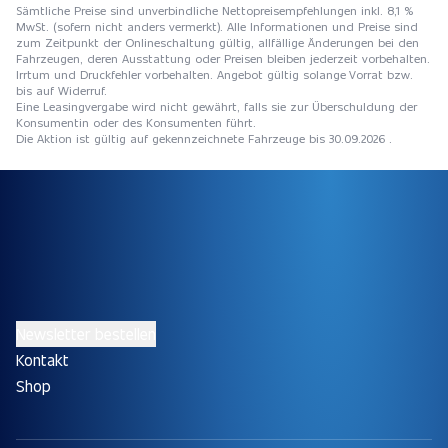
Sämtliche Preise sind unverbindliche Nettopreisempfehlungen inkl. 8,1 %
MwSt. (sofern nicht anders vermerkt). Alle Informationen und Preise sind
zum Zeitpunkt der Onlineschaltung gültig, allfällige Änderungen bei den
Fahrzeugen, deren Ausstattung oder Preisen bleiben jederzeit vorbehalten.
Irrtum und Druckfehler vorbehalten. Angebot gültig solange Vorrat bzw.
bis auf Widerruf.
Eine Leasingvergabe wird nicht gewährt, falls sie zur Überschuldung der
Konsumentin oder des Konsumenten führt.
Die Aktion ist gültig auf gekennzeichnete Fahrzeuge bis 30.09.2026 .
Newsletter bestellen
Kontakt
Shop