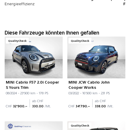
Energieeffizienz
F
Diese Fahrzeuge könnten Ihnen gefallen
QualityCheck
QualityCheck
MINI Cabrio F57 2.0i Cooper
MINI JCW Cabrio John
S Yours Trim
Cooper Works
08/2024 - 23'900 km - 178 PS
03/2022 - 16'900 km - 231 PS
ab CHF
ab CHF
CHF
32'900.–
330.00
/Mt.
CHF
34'790.–
338.00
/Mt.
QualityCheck