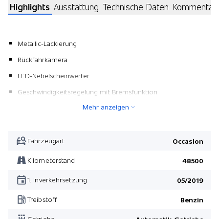
Highlights
Ausstattung
Technische Daten
Kommentar
Metallic-Lackierung
Rückfahrkamera
LED-Nebelscheinwerfer
Geschwindigkeitsregelung mit Bremsfunktion
Mehr anzeigen
Radio Visual Boost
LED-Scheinwerfer
Navigationssystem
Fahrzeugart
Occasion
Sitzheizung vorne
Kilometerstand
48500
Armauflage vorn
1. Inverkehrsetzung
05/2019
Ausstattung Pepper
Treibstoff
Benzin
Mini Connected
Getriebe