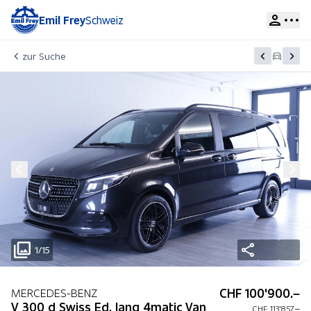
Emil Frey
Schweiz
zur Suche
1/15
CHF 100'900.–
MERCEDES-BENZ
V 300 d Swiss Ed. lang 4matic Van
CHF 113'857.–