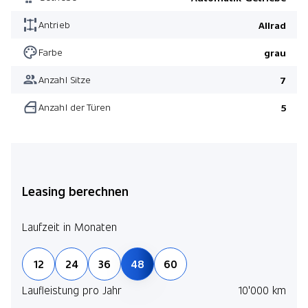
Anhängerkupplung Kugelkopf abnehmbar
Antrieb
Allrad
AIRMATIC Luftfederung
Vorderachse mit erhöhter Traglast
Farbe
grau
Swiss Edition
Anzahl Sitze
7
Anzahl der Türen
5
Leasing berechnen
Laufzeit in Monaten
12
24
36
48
60
Laufleistung pro Jahr
10'000 km