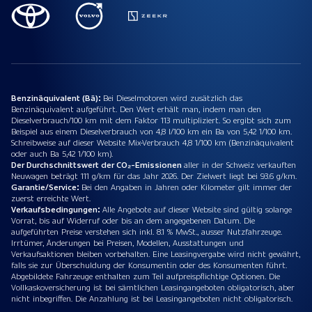
Benzinäquivalent (Bä):
Bei Dieselmotoren wird zusätzlich das
Benzinäquivalent aufgeführt. Den Wert erhält man, indem man den
Dieselverbrauch/100 km mit dem Faktor 113 multipliziert. So ergibt sich zum
Beispiel aus einem Dieselverbrauch von 4,8 l/100 km ein Ba von 5,42 1/100 km.
Schreibweise auf dieser Website Mix-Verbrauch 4,8 1/100 km (Benzinäquivalent
oder auch Ba 5,42 1/100 km).
Der Durchschnittswert der CO₂-Emissionen
aller in der Schweiz verkauften
Neuwagen beträgt 111 g/km für das Jahr 2026. Der Zielwert liegt bei 93.6 g/km.
Garantie/Service:
Bei den Angaben in Jahren oder Kilometer gilt immer der
zuerst erreichte Wert.
Verkaufsbedingungen:
Alle Angebote auf dieser Website sind gültig solange
Vorrat, bis auf Widerruf oder bis an dem angegebenen Datum. Die
aufgeführten Preise verstehen sich inkl. 8.1 % MwSt., ausser Nutzfahrzeuge.
Irrtümer, Änderungen bei Preisen, Modellen, Ausstattungen und
Verkaufsaktionen bleiben vorbehalten. Eine Leasingvergabe wird nicht gewährt,
falls sie zur Überschuldung der Konsumentin oder des Konsumenten führt.
Abgebildete Fahrzeuge enthalten zum Teil aufpreispflichtige Optionen. Die
Vollkaskoversicherung ist bei sämtlichen Leasingangeboten obligatorisch, aber
nicht inbegriffen. Die Anzahlung ist bei Leasingangeboten nicht obligatorisch.