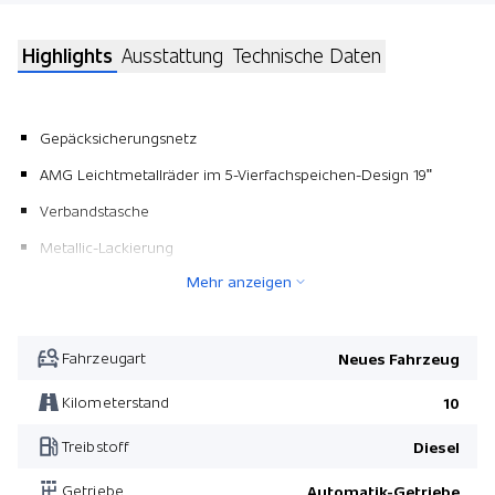
Highlights
Ausstattung
Technische Daten
Gepäcksicherungsnetz
AMG Leichtmetallräder im 5-Vierfachspeichen-Design 19"
Verbandstasche
Metallic-Lackierung
Mehr anzeigen
Panorama-Schiebedach
3er-Sitzbank Komfort 2.Reihe, äusserer Sitz klappbar
AMG Zierelemente
Fahrzeugart
Neues Fahrzeug
Zwei Hauptschlüssel zusätzlich
Kilometerstand
10
Polsterung Leder Nappa
Treibstoff
Diesel
Wegfall Heckbeschriftung
Getriebe
Automatik-Getriebe