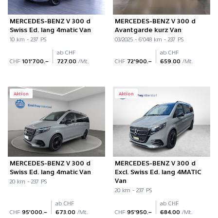
MERCEDES-BENZ V 300 d
MERCEDES-BENZ V 300 d
Swiss Ed. lang 4matic Van
Avantgarde kurz Van
10 km - 237 PS
03/2025 - 6'048 km - 237 PS
ab CHF
ab CHF
CHF
101'700.–
727.00
/Mt.
CHF
72'900.–
659.00
/Mt.
Aktion
Aktion
MERCEDES-BENZ V 300 d
MERCEDES-BENZ V 300 d
Swiss Ed. lang 4matic Van
Excl. Swiss Ed. lang 4MATIC
Van
20 km - 237 PS
20 km - 237 PS
ab CHF
ab CHF
CHF
95'000.–
673.00
/Mt.
CHF
95'950.–
684.00
/Mt.