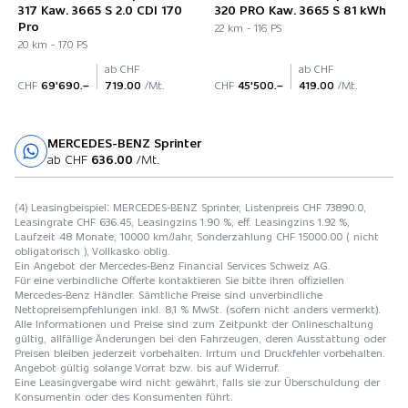
317 Kaw. 3665 S 2.0 CDI 170
320 PRO Kaw. 3665 S 81 kWh
Pro
22 km - 116 PS
20 km - 170 PS
ab CHF
ab CHF
CHF
69'690.–
719.00
/Mt.
CHF
45'500.–
419.00
/Mt.
MERCEDES-BENZ Sprinter
Probefahrt
ab CHF
636.00
/Mt.
(4) Leasingbeispiel: MERCEDES-BENZ Sprinter, Listenpreis CHF 73890.0,
Leasingrate CHF 636.45, Leasingzins 1.90 %, eff. Leasingzins 1.92 %,
Laufzeit 48 Monate, 10000 km/Jahr, Sonderzahlung CHF 15000.00 ( nicht
obligatorisch ), Vollkasko oblig.
Ein Angebot der Mercedes-Benz Financial Services Schweiz AG.
Für eine verbindliche Offerte kontaktieren Sie bitte ihren offiziellen
Mercedes-Benz Händler. Sämtliche Preise sind unverbindliche
Nettopreisempfehlungen inkl. 8,1 % MwSt. (sofern nicht anders vermerkt).
Alle Informationen und Preise sind zum Zeitpunkt der Onlineschaltung
gültig, allfällige Änderungen bei den Fahrzeugen, deren Ausstattung oder
Preisen bleiben jederzeit vorbehalten. Irrtum und Druckfehler vorbehalten.
Angebot gültig solange Vorrat bzw. bis auf Widerruf.
Eine Leasingvergabe wird nicht gewährt, falls sie zur Überschuldung der
Konsumentin oder des Konsumenten führt.