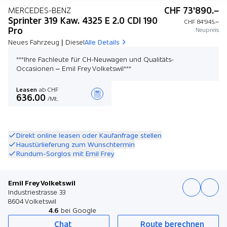
CHF 73'890.–
MERCEDES-BENZ
Sprinter 319 Kaw. 4325 E 2.0 CDI 190
CHF 84'945.–
Pro
Neupreis
Neues Fahrzeug | Diesel
Alle Details
***Ihre Fachleute für CH-Neuwagen und Qualitäts-
Occasionen – Emil Frey Volketswil***
Leasen
ab CHF
636.00
/Mt.
Angebot zusammenstellen
Direkt online leasen oder Kaufanfrage stellen
Haustürlieferung zum Wunschtermin
Rundum-Sorglos mit Emil Frey
Emil Frey Volketswil
Industriestrasse 33
8604 Volketswil
4.6
bei Google
Chat
Route berechnen