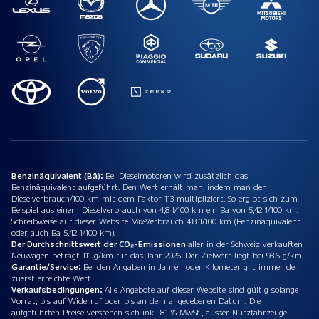
Benzinäquivalent (Bä):
Bei Dieselmotoren wird zusätzlich das
Benzinäquivalent aufgeführt. Den Wert erhält man, indem man den
Dieselverbrauch/100 km mit dem Faktor 113 multipliziert. So ergibt sich zum
Beispiel aus einem Dieselverbrauch von 4,8 l/100 km ein Ba von 5,42 1/100 km.
Schreibweise auf dieser Website Mix-Verbrauch 4,8 1/100 km (Benzinäquivalent
oder auch Ba 5,42 1/100 km).
Der Durchschnittswert der CO₂-Emissionen
aller in der Schweiz verkauften
Neuwagen beträgt 111 g/km für das Jahr 2026. Der Zielwert liegt bei 93.6 g/km.
Garantie/Service:
Bei den Angaben in Jahren oder Kilometer gilt immer der
zuerst erreichte Wert.
Verkaufsbedingungen:
Alle Angebote auf dieser Website sind gültig solange
Vorrat, bis auf Widerruf oder bis an dem angegebenen Datum. Die
aufgeführten Preise verstehen sich inkl. 8.1 % MwSt., ausser Nutzfahrzeuge.