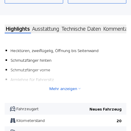
Highlights
Ausstattung
Technische Daten
Kommentar
Hecktüren, zweiflügelig, Öffnung bis Seitenwand
Schmutzfänger hinten
Schmutzfänger vorne
Armlehne für Fahrersitz
Mehr anzeigen
Automatikgetriebe 9G-TRONIC
Pack Winter
Trennwand mit Fenster
Fahrzeugart
Neues Fahrzeug
Fenster fix im Laderaum vorne rechts
Kilometerstand
20
Mobiltelefon-Schnittstelle