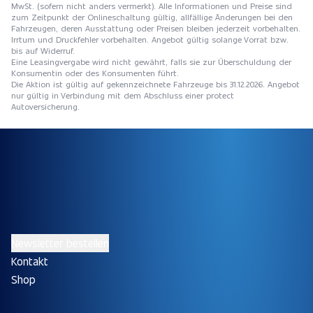
MwSt. (sofern nicht anders vermerkt). Alle Informationen und Preise sind
zum Zeitpunkt der Onlineschaltung gültig, allfällige Änderungen bei den
Fahrzeugen, deren Ausstattung oder Preisen bleiben jederzeit vorbehalten.
Irrtum und Druckfehler vorbehalten. Angebot gültig solange Vorrat bzw.
bis auf Widerruf.
Eine Leasingvergabe wird nicht gewährt, falls sie zur Überschuldung der
Konsumentin oder des Konsumenten führt.
Die Aktion ist gültig auf gekennzeichnete Fahrzeuge bis 31.12.2026. Angebot
nur gültig in Verbindung mit dem Abschluss einer protect
Autoversicherung.
Newsletter bestellen
Kontakt
Shop