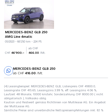
MERCEDES-BENZ GLB 250
AMG Line 4matic
05/2023 - 66'250 km - 224 PS
ab CHF
CHF
46'900.–
466.00
/Mt.
MERCEDES-BENZ GLB 250
Probefahrt
ab CHF
416.00
/Mt.
(4) Leasingbeispiel: MERCEDES-BENZ GLB, Listenpreis CHF 41800.0,
Leasingrate CHF 415.65, Leasingzins 3.99 %, eff. Leasingzins 4.06 %,
Laufzeit 48 Monate, 10000 km/Jahr, Sonderzahlung CHF 8000.00 ( nicht
obligatorisch ), Vollkasko oblig.
Kaution und Restwert gemäss Richtlinien von Multilease AG. Ein Angebot
der MultiLease AG.
Sämtliche Preise sind unverbindliche Nettopreisempfehlungen inkl. 8,1 %