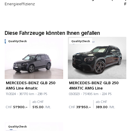
Energieeffizienz
F
Diese Fahrzeuge könnten Ihnen gefallen
QualityCheck
QualityCheck
MERCEDES-BENZ GLB 250
MERCEDES-BENZ GLB 250
AMG Line 4matic
4MATIC AMG Line
11/2024 - 36'170 km - 238 PS
03/2023 - 75'495 km - 224 PS
ab CHF
ab CHF
CHF
51'900.–
515.00
/Mt.
CHF
39'950.–
389.00
/Mt.
QualityCheck