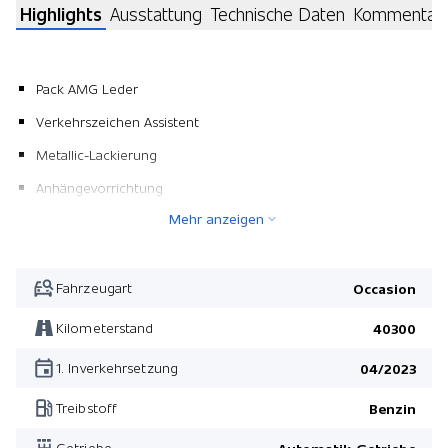
Highlights
Ausstattung
Technische Daten
Kommentar
Pack AMG Leder
Verkehrszeichen Assistent
Metallic-Lackierung
Anhängevorrichtung
Mehr anzeigen
Apple Car Play/ Android Auto
Wireless Charging für mobile Geräte
Umfeldbeleuchtung mit Markenlogo
Fahrzeugart
Occasion
Dachreling schwarz
Kilometerstand
40300
Verstelldämpfung
1. Inverkehrsetzung
04/2023
Gepäckraum-Trennnetz
Treibstoff
Benzin
Pack Night
Getriebe