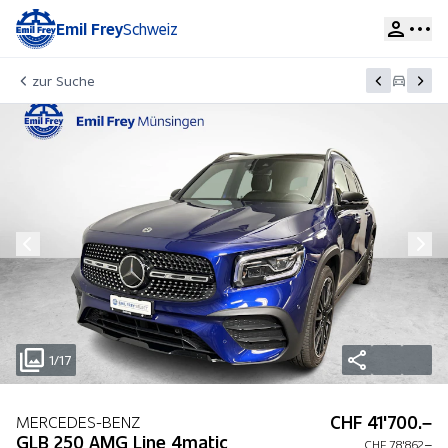
Emil Frey
Schweiz
zur Suche
1/17
CHF 41'700.–
MERCEDES-BENZ
GLB 250 AMG Line 4matic
CHF 78'862.–