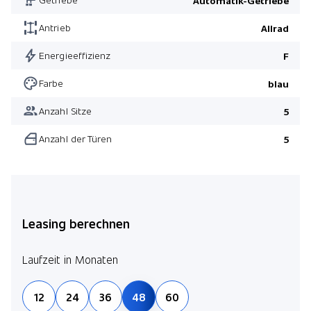
Automatik-Getriebe
MBUX Augmented Reality für Navigation
Leichtmetallräder 20" AMG Vielspeichen
Antrieb
Allrad
Scheibenwaschanlage beheizt
Energieeffizienz
F
Pack Premium Plus
Farbe
blau
Warnweste für Fahrer
Anzahl Sitze
5
Pack Premium Plus
Anzahl der Türen
5
Pack Night
Pack AMG Leder
Leasing berechnen
Laufzeit in Monaten
12
24
36
48
60