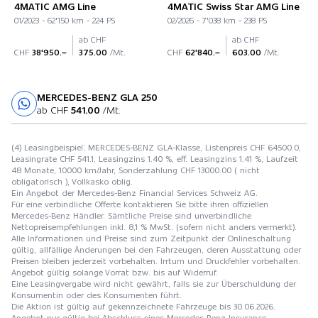
4MATIC AMG Line
4MATIC Swiss Star AMG Line
01/2023 - 62'150 km - 224 PS
02/2026 - 7'038 km - 238 PS
ab CHF
ab CHF
CHF
38'950.–
375.00
/Mt.
CHF
62'840.–
603.00
/Mt.
MERCEDES-BENZ GLA 250
Probefahrt
ab CHF
541.00
/Mt.
(4) Leasingbeispiel: MERCEDES-BENZ GLA-Klasse, Listenpreis CHF 64500.0,
Leasingrate CHF 541.1, Leasingzins 1.40 %, eff. Leasingzins 1.41 %, Laufzeit
48 Monate, 10000 km/Jahr, Sonderzahlung CHF 13000.00 ( nicht
obligatorisch ), Vollkasko oblig.
Ein Angebot der Mercedes-Benz Financial Services Schweiz AG.
Für eine verbindliche Offerte kontaktieren Sie bitte ihren offiziellen
Mercedes-Benz Händler. Sämtliche Preise sind unverbindliche
Nettopreisempfehlungen inkl. 8,1 % MwSt. (sofern nicht anders vermerkt).
Alle Informationen und Preise sind zum Zeitpunkt der Onlineschaltung
gültig, allfällige Änderungen bei den Fahrzeugen, deren Ausstattung oder
Preisen bleiben jederzeit vorbehalten. Irrtum und Druckfehler vorbehalten.
Angebot gültig solange Vorrat bzw. bis auf Widerruf.
Eine Leasingvergabe wird nicht gewährt, falls sie zur Überschuldung der
Konsumentin oder des Konsumenten führt.
Die Aktion ist gültig auf gekennzeichnete Fahrzeuge bis 30.06.2026.
Angebot nur gültig bei Abschluss eines Mercedes-Benz Insurance-