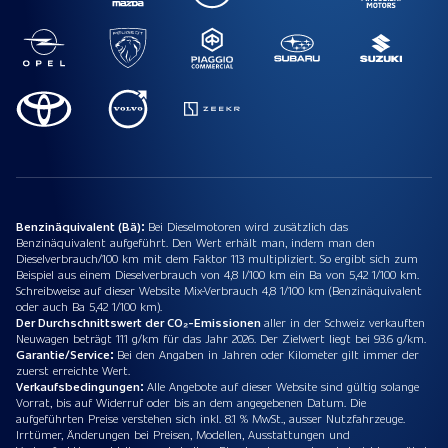
Benzinäquivalent (Bä):
Bei Dieselmotoren wird zusätzlich das
Benzinäquivalent aufgeführt. Den Wert erhält man, indem man den
Dieselverbrauch/100 km mit dem Faktor 113 multipliziert. So ergibt sich zum
Beispiel aus einem Dieselverbrauch von 4,8 l/100 km ein Ba von 5,42 1/100 km.
Schreibweise auf dieser Website Mix-Verbrauch 4,8 1/100 km (Benzinäquivalent
oder auch Ba 5,42 1/100 km).
Der Durchschnittswert der CO₂-Emissionen
aller in der Schweiz verkauften
Neuwagen beträgt 111 g/km für das Jahr 2026. Der Zielwert liegt bei 93.6 g/km.
Garantie/Service:
Bei den Angaben in Jahren oder Kilometer gilt immer der
zuerst erreichte Wert.
Verkaufsbedingungen:
Alle Angebote auf dieser Website sind gültig solange
Vorrat, bis auf Widerruf oder bis an dem angegebenen Datum. Die
aufgeführten Preise verstehen sich inkl. 8.1 % MwSt., ausser Nutzfahrzeuge.
Irrtümer, Änderungen bei Preisen, Modellen, Ausstattungen und