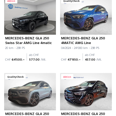
Aktion
QualityCheck
MERCEDES-BENZ GLA 250
MERCEDES-BENZ GLA 250
Swiss Star AMG Line 4matic
4MATIC AMG Line
20 km - 238 PS
04/2024 - 24'000 km - 238 PS
ab CHF
ab CHF
CHF
64'500.–
577.00
/Mt.
CHF
47'850.–
457.00
/Mt.
QualityCheck
Aktion
MERCEDES-BENZ GLA 250
MERCEDES-BENZ GLA 250