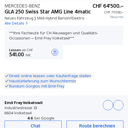
CHF 64'500.–
MERCEDES-BENZ
GLA 250 Swiss Star AMG Line 4matic
CHF 75'030.–
Neupreis
Neues Fahrzeug | Mild-Hybrid Benzin/Elektro
Alle Details
***Ihre Fachleute für CH-Neuwagen und Qualitäts-
Occasionen – Emil Frey Volketswil***
Leasen
ab CHF
541.00
/Mt.
Angebot zusammenstellen
Direkt online leasen oder Kaufanfrage stellen
Haustürlieferung zum Wunschtermin
Rundum-Sorglos mit Emil Frey
Emil Frey Volketswil
Industriestrasse 33
8604 Volketswil
4.6
bei Google
Chat
Route berechnen