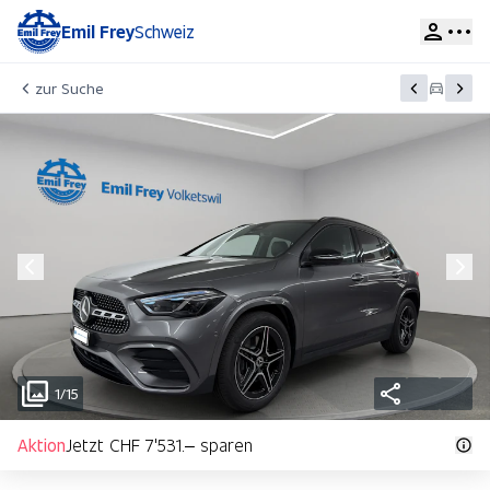
Emil Frey
Schweiz
zur Suche
1/15
Aktion
Jetzt CHF 7'531.– sparen