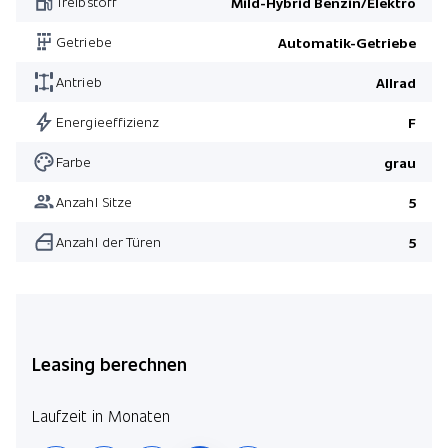
Treibstoff
Mild-Hybrid Benzin/Elektro
Pack Night
Getriebe
Automatik-Getriebe
Pack Fahrassistenz
Antrieb
Allrad
AMG Line Premium Plus
Pack Night
Energieeffizienz
F
Farbe
grau
Anzahl Sitze
5
Anzahl der Türen
5
Leasing berechnen
Laufzeit in Monaten