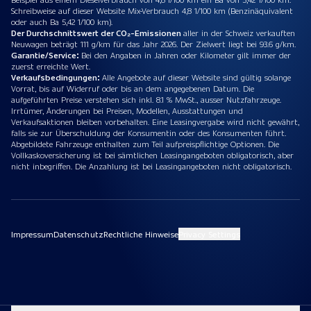
Schreibweise auf dieser Website Mix-Verbrauch 4,8 1/100 km (Benzinäquivalent
oder auch Ba 5,42 1/100 km).
Der Durchschnittswert der CO₂-Emissionen
aller in der Schweiz verkauften
Neuwagen beträgt 111 g/km für das Jahr 2026. Der Zielwert liegt bei 93.6 g/km.
Garantie/Service:
Bei den Angaben in Jahren oder Kilometer gilt immer der
zuerst erreichte Wert.
Verkaufsbedingungen:
Alle Angebote auf dieser Website sind gültig solange
Vorrat, bis auf Widerruf oder bis an dem angegebenen Datum. Die
aufgeführten Preise verstehen sich inkl. 8.1 % MwSt., ausser Nutzfahrzeuge.
Irrtümer, Änderungen bei Preisen, Modellen, Ausstattungen und
Verkaufsaktionen bleiben vorbehalten. Eine Leasingvergabe wird nicht gewährt,
falls sie zur Überschuldung der Konsumentin oder des Konsumenten führt.
Abgebildete Fahrzeuge enthalten zum Teil aufpreispflichtige Optionen. Die
Vollkaskoversicherung ist bei sämtlichen Leasingangeboten obligatorisch, aber
nicht inbegriffen. Die Anzahlung ist bei Leasingangeboten nicht obligatorisch.
Impressum
Datenschutz
Rechtliche Hinweise
Privacy Settings