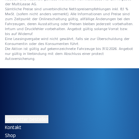
der MultiLease AG.
Sämtliche Preise sind unverbindliche Nettopreisempfehlungen inkl. 8,1 %
MwSt. (sofern nicht anders vermerkt). Alle Informationen und Preise sind
zum Zeitpunkt der Onlineschaltung gültig, allfällige Änderungen bei den
Fahrzeugen, deren Ausstattung oder Preisen bleiben jederzeit vorbehalten.
Irrtum und Druckfehler vorbehalten. Angebot gültig solange Vorrat bzw.
bis auf Widerruf.
Eine Leasingvergabe wird nicht gewährt, falls sie zur Überschuldung der
Konsumentin oder des Konsumenten führt.
Die Aktion ist gültig auf gekennzeichnete Fahrzeuge bis 31.12.2026. Angebot
nur gültig in Verbindung mit dem Abschluss einer protect
Autoversicherung.
Newsletter bestellen
Kontakt
Shop