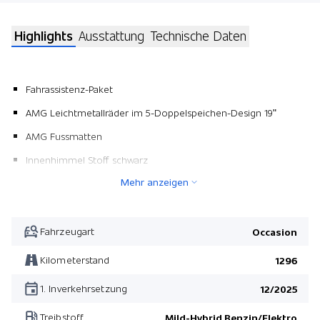
Highlights
Ausstattung
Technische Daten
Fahrassistenz-Paket
AMG Leichtmetallräder im 5-Doppelspeichen-Design 19"
AMG Fussmatten
Innenhimmel Stoff schwarz
Mehr anzeigen
Anhängevorrichtung
Multifunktions-Sportlenkrad in Leder Nappa
Park-Paket mit 360°-Kamera
Fahrzeugart
Occasion
Zierelemente Star Pattern hinterleuchtet
Kilometerstand
1296
Sitzlehnen im Fond klappbar
1. Inverkehrsetzung
12/2025
Beifahrersitz elektrisch verstellbar mit Memory-Funktion
Treibstoff
Mild-Hybrid Benzin/Elektro