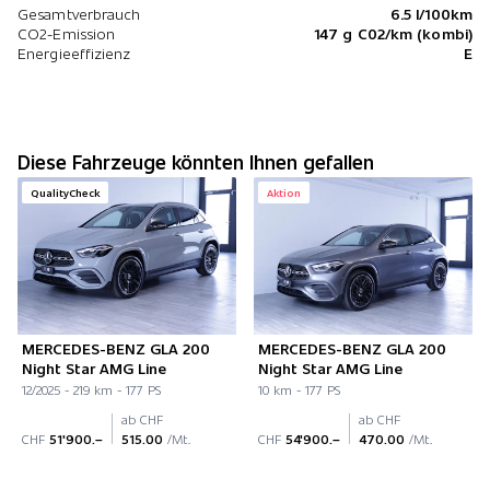
Gesamtverbrauch
6.5 l/100km
CO2-Emission
147 g C02/km (kombi)
Energieeffizienz
E
Diese Fahrzeuge könnten Ihnen gefallen
QualityCheck
Aktion
MERCEDES-BENZ GLA 200
MERCEDES-BENZ GLA 200
Night Star AMG Line
Night Star AMG Line
12/2025 - 219 km - 177 PS
10 km - 177 PS
ab CHF
ab CHF
CHF
51'900.–
515.00
/Mt.
CHF
54'900.–
470.00
/Mt.