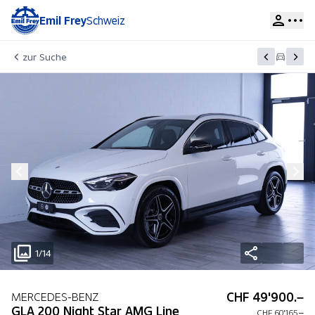
Emil Frey
Schweiz
zur Suche
1/14
CHF 49'900.–
MERCEDES-BENZ
GLA 200 Night Star AMG Line
CHF 60'165.–