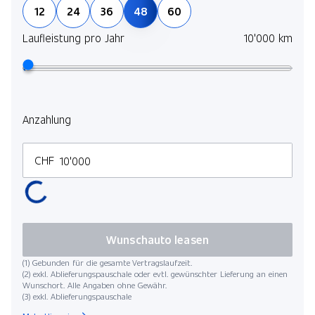
12
24
36
48
60
Fahrassistenz-Paket
Laufleistung pro Jahr
10'000 km
Anzahlung
CHF
Wunschauto leasen
(1) Gebunden für die gesamte Vertragslaufzeit.
(2) exkl. Ablieferungspauschale oder evtl. gewünschter Lieferung an einen
Wunschort. Alle Angaben ohne Gewähr.
(3) exkl. Ablieferungspauschale