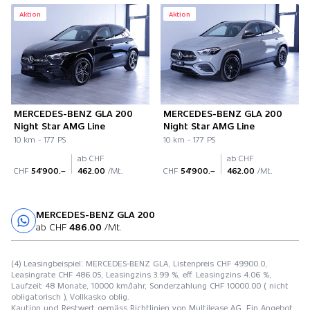
Aktion
Aktion
MERCEDES-BENZ GLA 200
MERCEDES-BENZ GLA 200
Night Star AMG Line
Night Star AMG Line
10 km - 177 PS
10 km - 177 PS
ab CHF
ab CHF
CHF
54'900.–
462.00
/Mt.
CHF
54'900.–
462.00
/Mt.
MERCEDES-BENZ GLA 200
Probefahrt
ab CHF
486.00
/Mt.
(4) Leasingbeispiel: MERCEDES-BENZ GLA, Listenpreis CHF 49900.0,
Leasingrate CHF 486.05, Leasingzins 3.99 %, eff. Leasingzins 4.06 %,
Laufzeit 48 Monate, 10000 km/Jahr, Sonderzahlung CHF 10000.00 ( nicht
obligatorisch ), Vollkasko oblig.
Kaution und Restwert gemäss Richtlinien von Multilease AG. Ein Angebot