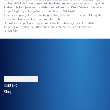
gültig, allfällige Änderungen bei den Fahrzeugen, deren Ausstattung oder
Preisen bleiben jederzeit vorbehalten. Irrtum und Druckfehler vorbehalten.
Angebot gültig solange Vorrat bzw. bis auf Widerruf.
Eine Leasingvergabe wird nicht gewährt, falls sie zur Überschuldung der
Konsumentin oder des Konsumenten führt.
Die Aktion ist gültig auf gekennzeichnete Fahrzeuge bis 31.08.2026.
Angebot nur gültig bei Abschluss eines Mercedes-Benz Insurance-
Bundlings.
Newsletter bestellen
Kontakt
Shop