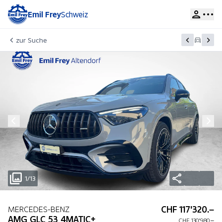
Emil Frey
Schweiz
zur Suche
1/13
CHF 117'320.–
MERCEDES-BENZ
AMG GLC 53 4MATIC+
CHF 130'980.–