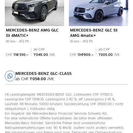
MERCEDES-BENZ AMG GLC
MERCEDES-BENZ GLC 53
53 4MATIC+
AMG 4matic+
20 km - 472 PS
10 km - 472 PS
ab CHF
ab CHF
CHF
116'330.–
1'045.00
/Mt.
CHF
134'900.–
1'205.00
/Mt.
MERCEDES-BENZ GLC-CLASS
Probefahrt
ab CHF
1'058.00
/Mt.
(4) Leasingbeispiel: MERCEDES-BENZ GLC, Listenpreis CHF 117320.0,
Leasingrate CHF 1058.25, Leasingzins 2.40 %, eff. Leasingzins 2.43 %,
Laufzeit 48 Monate, 10000 km/Jahr, Sonderzahlung CHF 23000.00 ( nicht
obligatorisch ), Vollkasko oblig.
Ein Angebot der Mercedes-Benz Financial Services Schweiz AG.
Für eine verbindliche Offerte kontaktieren Sie bitte ihren offiziellen
Mercedes-Benz Händler. Sämtliche Preise sind unverbindliche
Nettopreisempfehlungen inkl. 8,1 % MwSt. (sofern nicht anders vermerkt).
Alle Informationen und Preise sind zum Zeitpunkt der Onlineschaltung