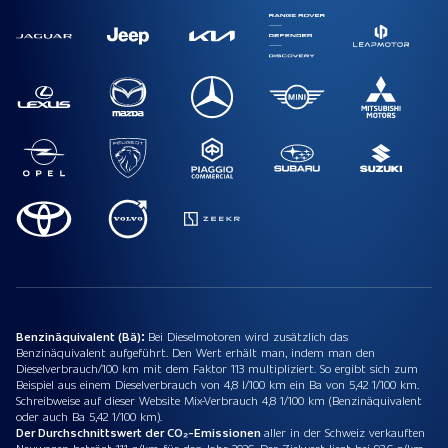
Benzinäquivalent (Bä):
Bei Dieselmotoren wird zusätzlich das
Benzinäquivalent aufgeführt. Den Wert erhält man, indem man den
Dieselverbrauch/100 km mit dem Faktor 113 multipliziert. So ergibt sich zum
Beispiel aus einem Dieselverbrauch von 4,8 l/100 km ein Ba von 5,42 1/100 km.
Schreibweise auf dieser Website Mix-Verbrauch 4,8 1/100 km (Benzinäquivalent
oder auch Ba 5,42 1/100 km).
Der Durchschnittswert der CO₂-Emissionen
aller in der Schweiz verkauften
Neuwagen beträgt 111 g/km für das Jahr 2026. Der Zielwert liegt bei 93.6 g/km.