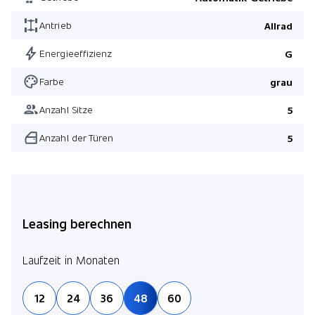
Mittelkonsole in schwarz
Antrieb
Allrad
Leichtmetallräder 21" AMG Vielspeichen schwarz
Pack Winter
Energieeffizienz
G
Pack Premium Plus
Farbe
grau
Sitzheizung hinten
Anzahl Sitze
5
Sportlicher Motorsound
Anzahl der Türen
5
Pack Winter
Pack Premium Plus
Pack Fahrassistenz Plus
Leasing berechnen
Laufzeit in Monaten
12
24
36
48
60