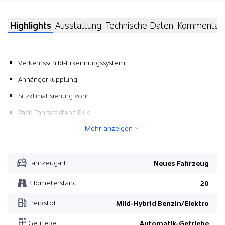
Highlights
Ausstattung
Technische Daten
Kommentar
Verkehrsschild-Erkennungssystem
Anhängerkupplung
Sitzklimatisierung vorn
Pack Fahrassistenz Plus
Mehr anzeigen
Warnweste für Fahrer
alpingrau uni
Pack Energizing Air Control
Fahrzeugart
Neues Fahrzeug
Pack AMG Night II
Kilometerstand
20
Leder AMG schwarz
Treibstoff
Mild-Hybrid Benzin/Elektro
Pack AMG Night
Getriebe
Automatik-Getriebe