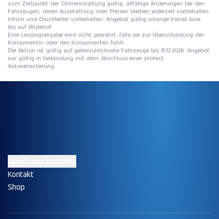
zum Zeitpunkt der Onlineschaltung gültig, allfällige Änderungen bei den
Fahrzeugen, deren Ausstattung oder Preisen bleiben jederzeit vorbehalten.
Irrtum und Druckfehler vorbehalten. Angebot gültig solange Vorrat bzw.
bis auf Widerruf.
Eine Leasingvergabe wird nicht gewährt, falls sie zur Überschuldung der
Konsumentin oder des Konsumenten führt.
Die Aktion ist gültig auf gekennzeichnete Fahrzeuge bis 31.12.2026. Angebot
nur gültig in Verbindung mit dem Abschluss einer protect
Autoversicherung.
Newsletter bestellen
Kontakt
Shop