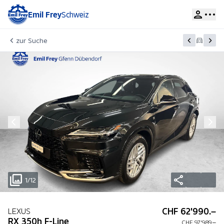
Emil Frey
Schweiz
zur Suche
1/12
CHF 62'990.–
LEXUS
RX 350h F-Line
CHF 97'989.–