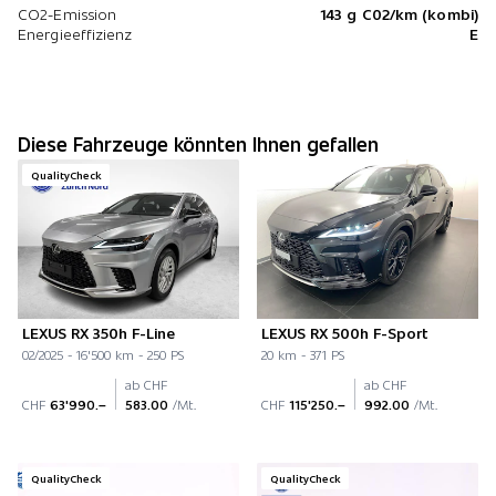
CO2-Emission
143 g C02/km (kombi)
Energieeffizienz
E
Diese Fahrzeuge könnten Ihnen gefallen
QualityCheck
LEXUS RX 350h F-Line
LEXUS RX 500h F-Sport
02/2025 - 16'500 km - 250 PS
20 km - 371 PS
ab CHF
ab CHF
CHF
63'990.–
583.00
/Mt.
CHF
115'250.–
992.00
/Mt.
QualityCheck
QualityCheck