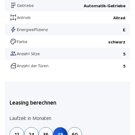
Getriebe
Automatik-Getriebe
Antrieb
Allrad
Energieeffizienz
E
Farbe
schwarz
Anzahl Sitze
5
Anzahl der Türen
5
Leasing berechnen
Laufzeit in Monaten
12
24
36
48
60