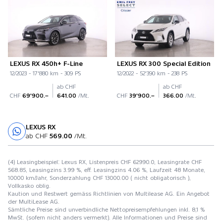
LEXUS RX 450h+ F-Line
LEXUS RX 300 Special Edition
12/2023 - 17'880 km - 309 PS
12/2022 - 52'390 km - 238 PS
ab CHF
ab CHF
CHF
69'900.–
641.00
/Mt.
CHF
39'900.–
366.00
/Mt.
LEXUS RX
Probefahrt
ab CHF
569.00
/Mt.
(4) Leasingbeispiel: Lexus RX, Listenpreis CHF 62990.0, Leasingrate CHF
568.85, Leasingzins 3.99 %, eff. Leasingzins 4.06 %, Laufzeit 48 Monate,
10000 km/Jahr, Sonderzahlung CHF 13000.00 ( nicht obligatorisch ),
Vollkasko oblig.
Kaution und Restwert gemäss Richtlinien von Multilease AG. Ein Angebot
der MultiLease AG.
Sämtliche Preise sind unverbindliche Nettopreisempfehlungen inkl. 8,1 %
MwSt. (sofern nicht anders vermerkt). Alle Informationen und Preise sind