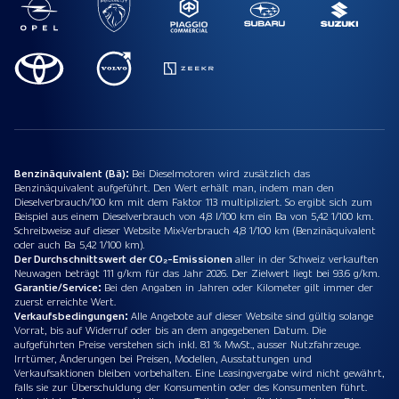
Benzinäquivalent (Bä):
Bei Dieselmotoren wird zusätzlich das
Benzinäquivalent aufgeführt. Den Wert erhält man, indem man den
Dieselverbrauch/100 km mit dem Faktor 113 multipliziert. So ergibt sich zum
Beispiel aus einem Dieselverbrauch von 4,8 l/100 km ein Ba von 5,42 1/100 km.
Schreibweise auf dieser Website Mix-Verbrauch 4,8 1/100 km (Benzinäquivalent
oder auch Ba 5,42 1/100 km).
Der Durchschnittswert der CO₂-Emissionen
aller in der Schweiz verkauften
Neuwagen beträgt 111 g/km für das Jahr 2026. Der Zielwert liegt bei 93.6 g/km.
Garantie/Service:
Bei den Angaben in Jahren oder Kilometer gilt immer der
zuerst erreichte Wert.
Verkaufsbedingungen:
Alle Angebote auf dieser Website sind gültig solange
Vorrat, bis auf Widerruf oder bis an dem angegebenen Datum. Die
aufgeführten Preise verstehen sich inkl. 8.1 % MwSt., ausser Nutzfahrzeuge.
Irrtümer, Änderungen bei Preisen, Modellen, Ausstattungen und
Verkaufsaktionen bleiben vorbehalten. Eine Leasingvergabe wird nicht gewährt,
falls sie zur Überschuldung der Konsumentin oder des Konsumenten führt.