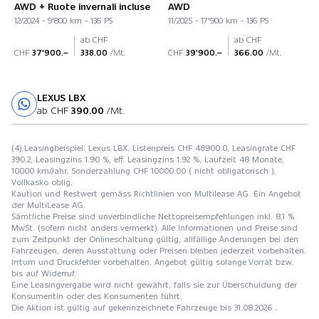
AWD + Ruote invernali incluse
AWD
12/2024 - 9'800 km - 136 PS
11/2025 - 17'900 km - 136 PS
ab CHF
ab CHF
CHF
37'900.–
338.00
/Mt.
CHF
39'900.–
366.00
/Mt.
LEXUS LBX
Probefahrt
ab CHF
390.00
/Mt.
(4) Leasingbeispiel: Lexus LBX, Listenpreis CHF 48900.0, Leasingrate CHF
390.2, Leasingzins 1.90 %, eff. Leasingzins 1.92 %, Laufzeit 48 Monate,
10000 km/Jahr, Sonderzahlung CHF 10000.00 ( nicht obligatorisch ),
Vollkasko oblig.
Kaution und Restwert gemäss Richtlinien von Multilease AG. Ein Angebot
der MultiLease AG.
Sämtliche Preise sind unverbindliche Nettopreisempfehlungen inkl. 8,1 %
MwSt. (sofern nicht anders vermerkt). Alle Informationen und Preise sind
zum Zeitpunkt der Onlineschaltung gültig, allfällige Änderungen bei den
Fahrzeugen, deren Ausstattung oder Preisen bleiben jederzeit vorbehalten.
Irrtum und Druckfehler vorbehalten. Angebot gültig solange Vorrat bzw.
bis auf Widerruf.
Eine Leasingvergabe wird nicht gewährt, falls sie zur Überschuldung der
Konsumentin oder des Konsumenten führt.
Die Aktion ist gültig auf gekennzeichnete Fahrzeuge bis 31.08.2026 .