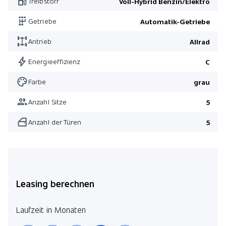
Treibstoff
Voll-Hybrid Benzin/Elektro
Getriebe
Automatik-Getriebe
Antrieb
Allrad
Energieeffizienz
C
Farbe
grau
Anzahl Sitze
5
Anzahl der Türen
5
Leasing berechnen
Laufzeit in Monaten