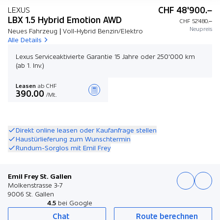
CHF 48'900.–
LEXUS
LBX 1.5 Hybrid Emotion AWD
CHF 52'480.–
Neupreis
Neues Fahrzeug | Voll-Hybrid Benzin/Elektro
Alle Details
Lexus Serviceaktivierte Garantie 15 Jahre oder 250'000 km
(ab 1. Inv.)
Leasen
ab CHF
390.00
/Mt.
Angebot zusammenstellen
Direkt online leasen oder Kaufanfrage stellen
Haustürlieferung zum Wunschtermin
Rundum-Sorglos mit Emil Frey
Emil Frey St. Gallen
Molkenstrasse 3-7
9006 St. Gallen
4.5
bei Google
Chat
Route berechnen