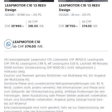
LEAPMOTOR C10 1.5 REEV
LEAPMOTOR C10 1.5 REEV
Design
Design
02/2026 - 16'990 km - 215 PS
05/2026 - 20 km - 215 PS
ab CHF
ab CHF
CHF
30'990.–
345.00
/Mt.
CHF
38'700.–
374.00
/Mt.
LEAPMOTOR C10
Probefahrt
ab CHF
374.00
/Mt.
(4) Leasingbeispiel: Leapmotor C10, Listenpreis CHF 38700.0, Leasingrate
CHF 374.45, Leasingzins 2.99 %, eff. Leasingzins 3.03 %, Laufzeit 48 Monate,
10000 km/Jahr, Sonderzahlung CHF 8000.00 ( nicht obligatorisch ),
Vollkasko oblig.
Kaution und Restwert gemäss Richtlinien von Multilease AG. Ein Angebot
der MultiLease AG.
Sämtliche Preise sind unverbindliche Nettopreisempfehlungen inkl. 8,1 %
MwSt. (sofern nicht anders vermerkt). Alle Informationen und Preise sind
zum Zeitpunkt der Onlineschaltung gültig, allfällige Änderungen bei den
Fahrzeugen, deren Ausstattung oder Preisen bleiben jederzeit vorbehalten.
Irrtum und Druckfehler vorbehalten. Angebot gültig solange Vorrat bzw.
bis auf Widerruf.
Eine Leasingvergabe wird nicht gewährt, falls sie zur Überschuldung der
Konsumentin oder des Konsumenten führt.