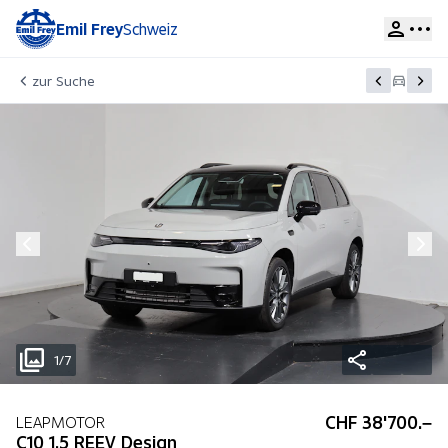
Emil Frey
Schweiz
zur Suche
1/7
CHF 38'700.–
LEAPMOTOR
C10 1.5 REEV Design