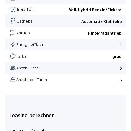
Treibstoff
Voll-Hybrid Benzin/Elektro
Getriebe
Automatik-Getriebe
Antrieb
Hinterradantrieb
Energieeffizienz
E
Farbe
grau
Anzahl Sitze
5
Anzahl der Türen
5
Leasing berechnen
Laufzeit in Monaten