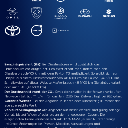
Benzinäquivalent (Bä):
Bei Dieselmotoren wird zusätzlich das
Benzinäquivalent aufgeführt. Den Wert erhält man, indem man den
Dieselverbrauch/100 km mit dem Faktor 113 multipliziert. So ergibt sich zum
Beispiel aus einem Dieselverbrauch von 4,8 l/100 km ein Ba von 5,42 1/100 km.
Schreibweise auf dieser Website Mix-Verbrauch 4,8 1/100 km (Benzinäquivalent
oder auch Ba 5,42 1/100 km).
Der Durchschnittswert der CO₂-Emissionen
aller in der Schweiz verkauften
Neuwagen beträgt 111 g/km für das Jahr 2026. Der Zielwert liegt bei 93.6 g/km.
Garantie/Service:
Bei den Angaben in Jahren oder Kilometer gilt immer der
zuerst erreichte Wert.
Verkaufsbedingungen:
Alle Angebote auf dieser Website sind gültig solange
Vorrat, bis auf Widerruf oder bis an dem angegebenen Datum. Die
aufgeführten Preise verstehen sich inkl. 8.1 % MwSt., ausser Nutzfahrzeuge.
Irrtümer, Änderungen bei Preisen, Modellen, Ausstattungen und