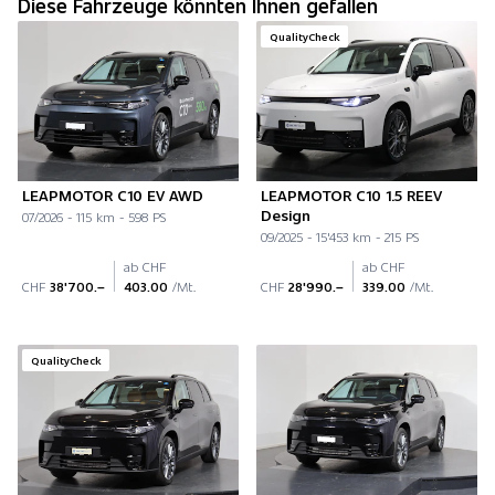
Diese Fahrzeuge könnten Ihnen gefallen
QualityCheck
LEAPMOTOR C10 EV AWD
LEAPMOTOR C10 1.5 REEV
Design
07/2026 - 115 km - 598 PS
09/2025 - 15'453 km - 215 PS
ab CHF
ab CHF
CHF
38'700.–
403.00
/Mt.
CHF
28'990.–
339.00
/Mt.
QualityCheck