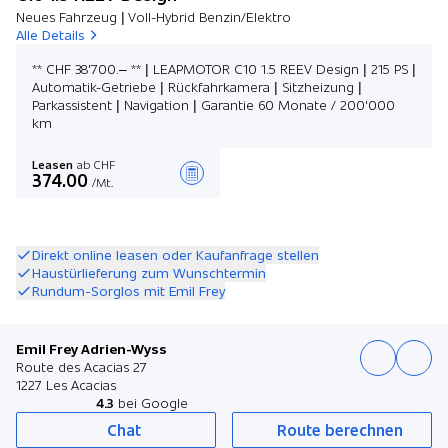
Neues Fahrzeug | Voll-Hybrid Benzin/Elektro
Alle Details
** CHF 38'700.– ** | LEAPMOTOR C10 1.5 REEV Design | 215 PS |
Automatik-Getriebe | Rückfahrkamera | Sitzheizung |
Parkassistent | Navigation | Garantie 60 Monate / 200'000
km
Leasen
ab CHF
374.00
/Mt.
Angebot zusammenstellen
Direkt online leasen oder Kaufanfrage stellen
Haustürlieferung zum Wunschtermin
Rundum-Sorglos mit Emil Frey
Emil Frey Adrien-Wyss
Route des Acacias 27
1227 Les Acacias
4.3
bei Google
Chat
Route berechnen