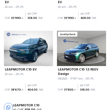
EV
EV
20 km - 215 PS
20 km - 215 PS
ab CHF
ab CHF
CHF
35'990.–
358.00
/Mt.
CHF
35'990.–
408.00
/Mt.
QualityCheck
LEAPMOTOR C10 EV
LEAPMOTOR C10 1.5 REEV
Design
20 km - 215 PS
04/2025 - 17'477 km - 215 PS
ab CHF
ab CHF
CHF
38'670.–
404.00
/Mt.
CHF
31'900.–
338.00
/Mt.
LEAPMOTOR C10
Probefahrt
ab CHF
358.00
/Mt.