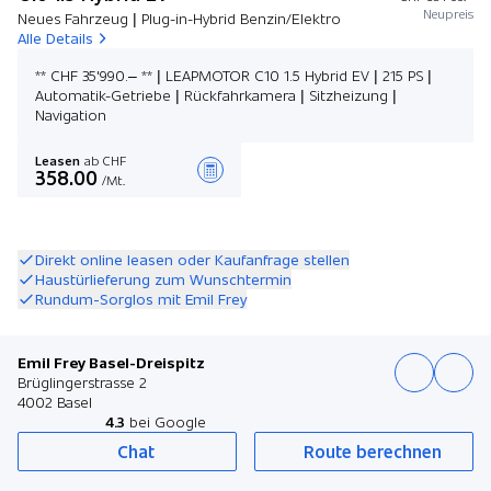
Neupreis
Neues Fahrzeug | Plug-in-Hybrid Benzin/Elektro
Alle Details
** CHF 35'990.– ** | LEAPMOTOR C10 1.5 Hybrid EV | 215 PS |
Automatik-Getriebe | Rückfahrkamera | Sitzheizung |
Navigation
Leasen
ab CHF
358.00
/Mt.
Angebot zusammenstellen
Direkt online leasen oder Kaufanfrage stellen
Haustürlieferung zum Wunschtermin
Rundum-Sorglos mit Emil Frey
Emil Frey Basel-Dreispitz
Brüglingerstrasse 2
4002 Basel
4.3
bei Google
Chat
Route berechnen