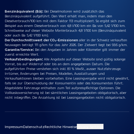
Benzinäquivalent (Bä):
Bei Dieselmotoren wird zusätzlich das
Benzinäquivalent aufgeführt. Den Wert erhält man, indem man den
Dieselverbrauch/100 km mit dem Faktor 113 multipliziert. So ergibt sich zum
Beispiel aus einem Dieselverbrauch von 4,8 l/100 km ein Ba von 5,42 1/100 km.
Schreibweise auf dieser Website Mix-Verbrauch 4,8 1/100 km (Benzinäquivalent
oder auch Ba 5,42 1/100 km).
Der Durchschnittswert der CO₂-Emissionen
aller in der Schweiz verkauften
Neuwagen beträgt 111 g/km für das Jahr 2026. Der Zielwert liegt bei 93.6 g/km.
Garantie/Service:
Bei den Angaben in Jahren oder Kilometer gilt immer der
zuerst erreichte Wert.
Verkaufsbedingungen:
Alle Angebote auf dieser Website sind gültig solange
Vorrat, bis auf Widerruf oder bis an dem angegebenen Datum. Die
aufgeführten Preise verstehen sich inkl. 8.1 % MwSt., ausser Nutzfahrzeuge.
Irrtümer, Änderungen bei Preisen, Modellen, Ausstattungen und
Verkaufsaktionen bleiben vorbehalten. Eine Leasingvergabe wird nicht gewährt,
falls sie zur Überschuldung der Konsumentin oder des Konsumenten führt.
Abgebildete Fahrzeuge enthalten zum Teil aufpreispflichtige Optionen. Die
Vollkaskoversicherung ist bei sämtlichen Leasingangeboten obligatorisch, aber
nicht inbegriffen. Die Anzahlung ist bei Leasingangeboten nicht obligatorisch.
Impressum
Datenschutz
Rechtliche Hinweise
Privacy Settings