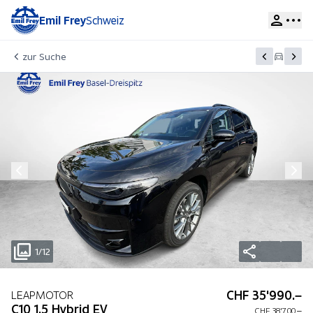
Emil Frey
Schweiz
zur Suche
1/12
CHF 35'990.–
LEAPMOTOR
C10 1.5 Hybrid EV
CHF 38'700.–