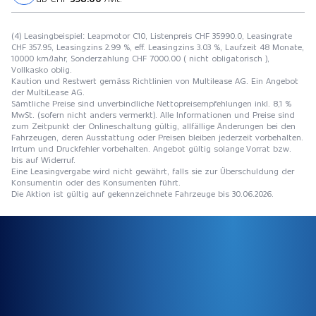
(4) Leasingbeispiel: Leapmotor C10, Listenpreis CHF 35990.0, Leasingrate
CHF 357.95, Leasingzins 2.99 %, eff. Leasingzins 3.03 %, Laufzeit 48 Monate,
10000 km/Jahr, Sonderzahlung CHF 7000.00 ( nicht obligatorisch ),
Vollkasko oblig.
Kaution und Restwert gemäss Richtlinien von Multilease AG. Ein Angebot
der MultiLease AG.
Sämtliche Preise sind unverbindliche Nettopreisempfehlungen inkl. 8,1 %
MwSt. (sofern nicht anders vermerkt). Alle Informationen und Preise sind
zum Zeitpunkt der Onlineschaltung gültig, allfällige Änderungen bei den
Fahrzeugen, deren Ausstattung oder Preisen bleiben jederzeit vorbehalten.
Irrtum und Druckfehler vorbehalten. Angebot gültig solange Vorrat bzw.
bis auf Widerruf.
Eine Leasingvergabe wird nicht gewährt, falls sie zur Überschuldung der
Konsumentin oder des Konsumenten führt.
Die Aktion ist gültig auf gekennzeichnete Fahrzeuge bis 30.06.2026.