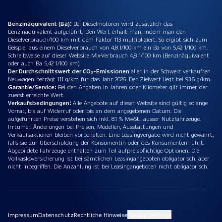
Benzinäquivalent (Bä):
Bei Dieselmotoren wird zusätzlich das
Benzinäquivalent aufgeführt. Den Wert erhält man, indem man den
Dieselverbrauch/100 km mit dem Faktor 113 multipliziert. So ergibt sich zum
Beispiel aus einem Dieselverbrauch von 4,8 l/100 km ein Ba von 5,42 1/100 km.
Schreibweise auf dieser Website Mix-Verbrauch 4,8 1/100 km (Benzinäquivalent
oder auch Ba 5,42 1/100 km).
Der Durchschnittswert der CO₂-Emissionen
aller in der Schweiz verkauften
Neuwagen beträgt 111 g/km für das Jahr 2026. Der Zielwert liegt bei 93.6 g/km.
Garantie/Service:
Bei den Angaben in Jahren oder Kilometer gilt immer der
zuerst erreichte Wert.
Verkaufsbedingungen:
Alle Angebote auf dieser Website sind gültig solange
Vorrat, bis auf Widerruf oder bis an dem angegebenen Datum. Die
aufgeführten Preise verstehen sich inkl. 8.1 % MwSt., ausser Nutzfahrzeuge.
Irrtümer, Änderungen bei Preisen, Modellen, Ausstattungen und
Verkaufsaktionen bleiben vorbehalten. Eine Leasingvergabe wird nicht gewährt,
falls sie zur Überschuldung der Konsumentin oder des Konsumenten führt.
Abgebildete Fahrzeuge enthalten zum Teil aufpreispflichtige Optionen. Die
Vollkaskoversicherung ist bei sämtlichen Leasingangeboten obligatorisch, aber
nicht inbegriffen. Die Anzahlung ist bei Leasingangeboten nicht obligatorisch.
Impressum
Datenschutz
Rechtliche Hinweise
Privacy Settings