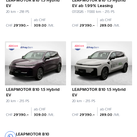
EV
EV ab 1.99% Leasing
20 km - 218 PS
07/2026 - 1'000 km - 215 PS
ab CHF
ab CHF
CHF
29'390.–
309.00
/Mt.
CHF
29'390.–
289.00
/Mt.
Aktion
Aktion
LEAPMOTOR B10 1.5 Hybrid
LEAPMOTOR B10 1.5 Hybrid
EV
EV
20 km - 215 PS
20 km - 215 PS
ab CHF
ab CHF
CHF
29'390.–
309.00
/Mt.
CHF
29'390.–
289.00
/Mt.
LEAPMOTOR B10
Probefahrt