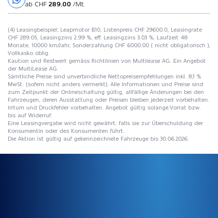
ab CHF
289.00
/Mt.
(4) Leasingbeispiel: Leapmotor B10, Listenpreis CHF 29600.0, Leasingrate
CHF 289.05, Leasingzins 2.99 %, eff. Leasingzins 3.03 %, Laufzeit 48
Monate, 10000 km/Jahr, Sonderzahlung CHF 6000.00 ( nicht obligatorisch ),
Vollkasko oblig.
Kaution und Restwert gemäss Richtlinien von Multilease AG. Ein Angebot
der MultiLease AG.
Sämtliche Preise sind unverbindliche Nettopreisempfehlungen inkl. 8,1 %
MwSt. (sofern nicht anders vermerkt). Alle Informationen und Preise sind
zum Zeitpunkt der Onlineschaltung gültig, allfällige Änderungen bei den
Fahrzeugen, deren Ausstattung oder Preisen bleiben jederzeit vorbehalten.
Irrtum und Druckfehler vorbehalten. Angebot gültig solange Vorrat bzw.
bis auf Widerruf.
Eine Leasingvergabe wird nicht gewährt, falls sie zur Überschuldung der
Konsumentin oder des Konsumenten führt.
Die Aktion ist gültig auf gekennzeichnete Fahrzeuge bis 30.06.2026.