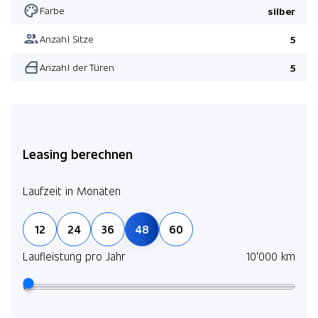
Farbe
silber
Anzahl Sitze
5
Anzahl der Türen
5
Leasing berechnen
Laufzeit in Monaten
12
24
36
48
60
Laufleistung pro Jahr
10'000 km