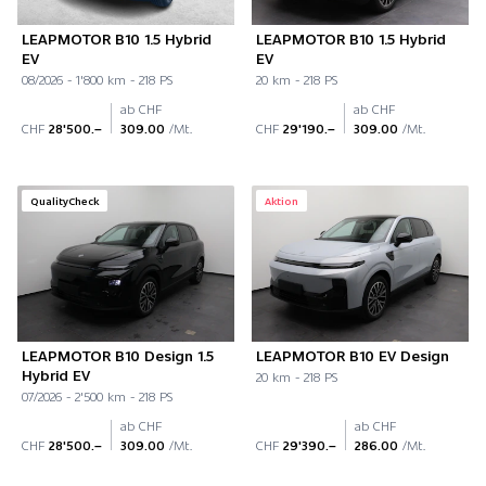
LEAPMOTOR B10 1.5 Hybrid
LEAPMOTOR B10 1.5 Hybrid
EV
EV
08/2026 - 1'800 km - 218 PS
20 km - 218 PS
ab CHF
ab CHF
CHF
28'500.–
309.00
/Mt.
CHF
29'190.–
309.00
/Mt.
QualityCheck
Aktion
LEAPMOTOR B10 Design 1.5
LEAPMOTOR B10 EV Design
Hybrid EV
20 km - 218 PS
07/2026 - 2'500 km - 218 PS
ab CHF
ab CHF
CHF
28'500.–
309.00
/Mt.
CHF
29'390.–
286.00
/Mt.