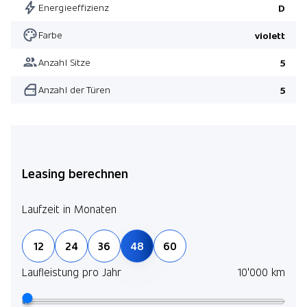
Energieeffizienz
D
Farbe
violett
Anzahl Sitze
5
Anzahl der Türen
5
Leasing berechnen
Laufzeit in Monaten
12
24
36
48
60
Laufleistung pro Jahr
10'000 km