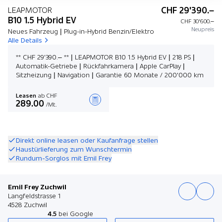
CHF 29'390.–
LEAPMOTOR
B10 1.5 Hybrid EV
CHF 30'600.–
Neupreis
Neues Fahrzeug | Plug-in-Hybrid Benzin/Elektro
Alle Details
** CHF 29'390.– ** | LEAPMOTOR B10 1.5 Hybrid EV | 218 PS |
Automatik-Getriebe | Rückfahrkamera | Apple CarPlay |
Sitzheizung | Navigation | Garantie 60 Monate / 200'000 km
Leasen
ab CHF
289.00
/Mt.
Angebot zusammenstellen
Direkt online leasen oder Kaufanfrage stellen
Haustürlieferung zum Wunschtermin
Rundum-Sorglos mit Emil Frey
Emil Frey Zuchwil
Langfeldstrasse 1
4528 Zuchwil
4.5
bei Google