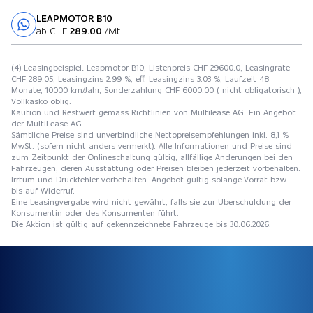
LEAPMOTOR B10
Probefahrt
ab CHF
289.00
/Mt.
(4) Leasingbeispiel: Leapmotor B10, Listenpreis CHF 29600.0, Leasingrate
CHF 289.05, Leasingzins 2.99 %, eff. Leasingzins 3.03 %, Laufzeit 48
Monate, 10000 km/Jahr, Sonderzahlung CHF 6000.00 ( nicht obligatorisch ),
Vollkasko oblig.
Kaution und Restwert gemäss Richtlinien von Multilease AG. Ein Angebot
der MultiLease AG.
Sämtliche Preise sind unverbindliche Nettopreisempfehlungen inkl. 8,1 %
MwSt. (sofern nicht anders vermerkt). Alle Informationen und Preise sind
zum Zeitpunkt der Onlineschaltung gültig, allfällige Änderungen bei den
Fahrzeugen, deren Ausstattung oder Preisen bleiben jederzeit vorbehalten.
Irrtum und Druckfehler vorbehalten. Angebot gültig solange Vorrat bzw.
bis auf Widerruf.
Eine Leasingvergabe wird nicht gewährt, falls sie zur Überschuldung der
Konsumentin oder des Konsumenten führt.
Die Aktion ist gültig auf gekennzeichnete Fahrzeuge bis 30.06.2026.