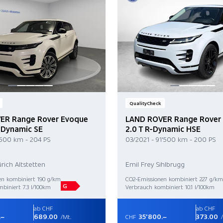
QualityCheck
ER Range Rover Evoque
LAND ROVER Range Rover
 Dynamic SE
2.0 T R-Dynamic HSE
'500 km - 204 PS
03/2021 - 91'500 km - 200 PS
rich Altstetten
Emil Frey Sihlbrugg
en kombiniert 190 g/km
CO2-Emissionen kombiniert 227 g/km
G
biniert 7.3 l/100km
Verbrauch kombiniert 10.1 l/100km
ab CHF
ab CHF
.–
689.00
35'800.–
373.00
/Mt.
CHF
/