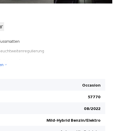
ar
Stop + Sta
Fussmatten
Windowbag
Leuchtweitenregulierung
Terrain Re
Holzdekor Grey
en
Navigation 
20" Winterreifen
Bremsassis
4 Sommerreifen
TCS Elektr
Occasion
Head-Up Display
Soundsys
57770
LED-Scheinwerfer mit LED Signatur
Zwei Zone
08/2022
Lenkrad beheizbar
Touchscree
Heckklappe elektrisch
Regensens
Mild-Hybrid Benzin/Elektro
Dunkel getönte Scheiben ab B-Säule
Kollisions