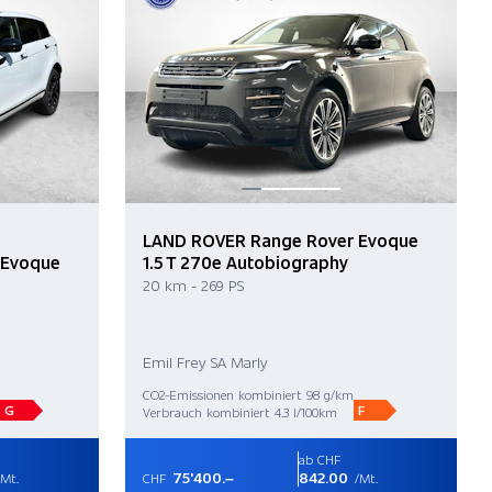
LAND ROVER Range Rover Evoque
 Evoque
1.5 T 270e Autobiography
20 km - 269 PS
Emil Frey SA Marly
CO2-Emissionen kombiniert 98 g/km
G
F
Verbrauch kombiniert 4.3 l/100km
ab CHF
75'400.–
842.00
Mt.
CHF
/Mt.