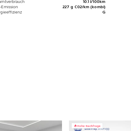
amtverbrauch
10.1 l/100km
-Emission
227 g C02/km (kombi)
gieeffizienz
G
Hohe Nachfrage