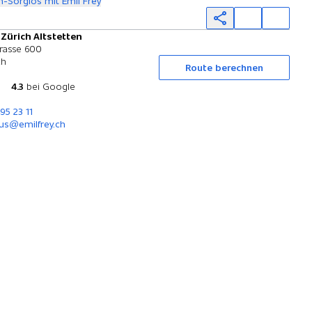
-Sorglos mit Emil Frey
 Zürich Altstetten
Probefahrt
rasse 600
ch
Route berechnen
4.3
bei Google
95 23 11
us@emilfrey.ch