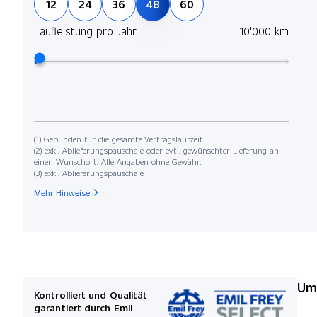
12
24
36
48
60
Laufleistung pro Jahr
10'000 km
(1) Gebunden für die gesamte Vertragslaufzeit.
(2) exkl. Ablieferungspauschale oder evtl. gewünschter Lieferung an
einen Wunschort. Alle Angaben ohne Gewähr.
(3) exkl. Ablieferungspauschale
Mehr Hinweise
Umw
Kontrolliert und Qualität
garantiert durch Emil