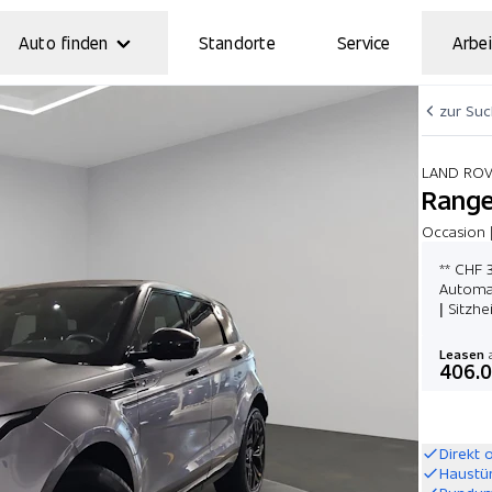
Auto finden
Standorte
Service
Arbei
zur Su
LAND RO
Range
Occasion 
** CHF 
Automat
| Sitzh
Leasen
a
406.
Direkt 
Haustü