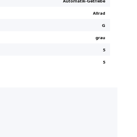
Automatik-Getriebe
Knieairbag
Pack Toter-Winkel-Spurassistent
Allrad
Digitaler
ordersitze elektrisch verstell- u. beheizbar 12/10
Isofix-Kind
G
Pack Black
HDC Hill D
grau
All Terrain
5
Rücksitzba
Reifendru
5
ABS Antibl
Aussenspie
Fussgänger
Android A
LED-Schei
Pack Onlin
InControl
Adaptive G