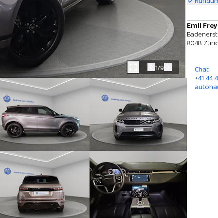
Rundum
Emil Frey
Badenerst
8048 Züri
1/9
Chat
+41 44 4
autoha