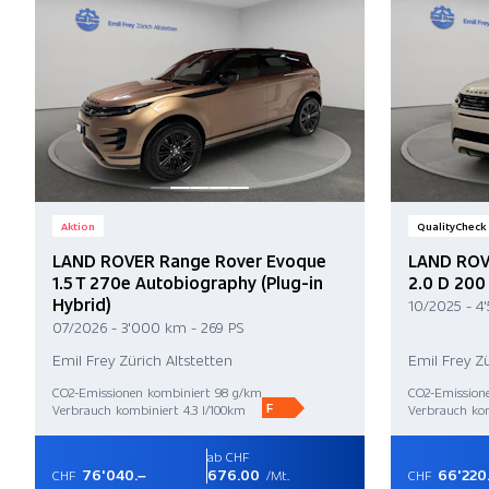
Aktion
QualityCheck
LAND ROVER Range Rover Evoque
LAND ROV
1.5 T 270e Autobiography (Plug-in
2.0 D 200
Hybrid)
10/2025 - 4
07/2026 - 3'000 km - 269 PS
Emil Frey Zürich Altstetten
Emil Frey Zü
CO2-Emissionen kombiniert 98 g/km
CO2-Emission
F
Verbrauch kombiniert 4.3 l/100km
Verbrauch kom
ab CHF
76'040.–
676.00
66'220
CHF
/Mt.
CHF