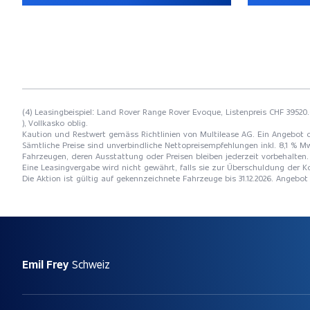
(4) Leasingbeispiel: Land Rover Range Rover Evoque, Listenpreis CHF 39520.
), Vollkasko oblig.
Kaution und Restwert gemäss Richtlinien von Multilease AG. Ein Angebot 
Sämtliche Preise sind unverbindliche Nettopreisempfehlungen inkl. 8,1 % Mw
Fahrzeugen, deren Ausstattung oder Preisen bleiben jederzeit vorbehalten. 
Eine Leasingvergabe wird nicht gewährt, falls sie zur Überschuldung der
Die Aktion ist gültig auf gekennzeichnete Fahrzeuge bis 31.12.2026. Angebo
Emil Frey
Schweiz