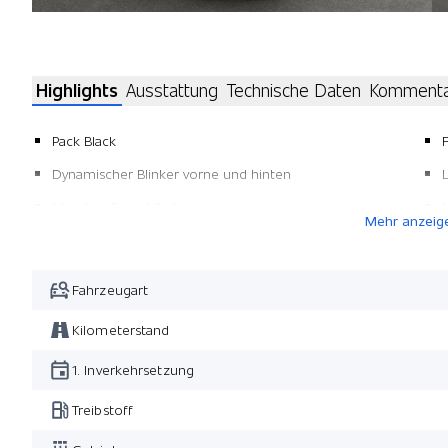
Highlights
Ausstattung
Technische Daten
Komment
Pack Black
Dynamischer Blinker vorne und hinten
Meridian Sound System
Mehr anzeig
Dachhimmel Morzine Ebony
Metallic-Lackierung
Fahrzeugart
Keyless Entry System
Kilometerstand
Panoramadach
1. Inverkehrsetzung
Nebelscheinwerfer
Touch Pro Duo
Treibstoff
Pack Toter-Winkel-Spurassistent