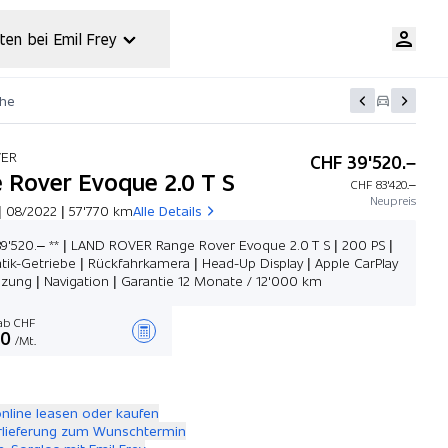
ten bei Emil Frey
che
VER
CHF 39'520.–
 Rover Evoque 2.0 T S
CHF 83'420.–
Neupreis
| 08/2022 | 57'770 km
Alle Details
39'520.– ** | LAND ROVER Range Rover Evoque 2.0 T S | 200 PS |
ik-Getriebe | Rückfahrkamera | Head-Up Display | Apple CarPlay
eizung | Navigation | Garantie 12 Monate / 12'000 km
b CHF
00
/Mt.
Angebot zusammenstellen
online leasen oder kaufen
rlieferung zum Wunschtermin