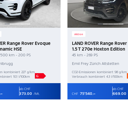
Aktion
ER Range Rover Evoque
LAND ROVER Range Rover
ynamic HSE
1.5 T 270e Hoxton Edition
1'500 km - 200 PS
45 km - 269 PS
ihlbrugg
Emil Frey Zürich Altstetten
en kombiniert 227 g/km
CO2-Emissionen kombiniert 98 g/km
G
biniert 10.1 l/100km
Verbrauch kombiniert 4.3 l/100km
ab CHF
ab CHF
.–
373.00
75'540.–
669.00
/Mt.
CHF