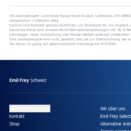
(4) Leasingbeispiel: Land Rover Range Rover Evoque, Listenpreis CHF 69900
obligatorisch ), Vollkasko oblig.
Kaution und Restwert gemäss Richtlinien von Multilease AG. Ein Angebot 
Sämtliche Preise sind unverbindliche Nettopreisempfehlungen inkl. 8,1 % Mw
Fahrzeugen, deren Ausstattung oder Preisen bleiben jederzeit vorbehalten. 
Eine Leasingvergabe wird nicht gewährt, falls sie zur Überschuldung der
Die Aktion ist gültig auf gekennzeichnete Fahrzeuge bis 31.07.2026 .
Emil Frey
Schweiz
Newsletter bestellen
Wir über uns
Kontakt
Emil Frey Selec
Shop
Alternative Ant