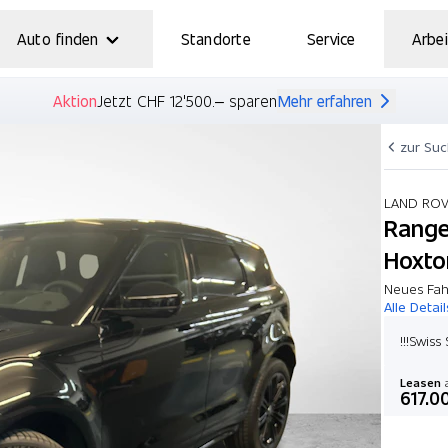
Auto finden
Standorte
Service
Arbei
Aktion
Jetzt CHF 12'500.– sparen
Mehr erfahren
zur Su
LAND RO
Range
Hoxto
Neues Fah
Alle Detail
!!!Swiss
Leasen
a
617.0