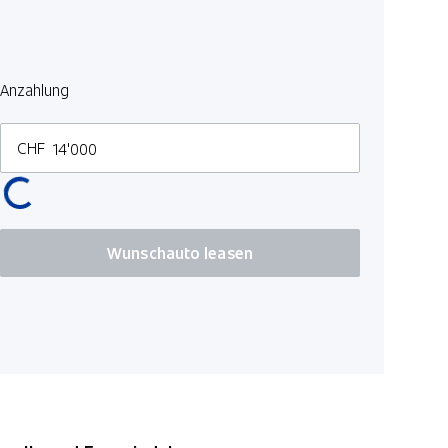
Knieairbag
ABS Antibl
Multifunkt
Anzahlung
Pack Ansch
Surround 
CHF
Bremsassis
Windowbag
Zwei Zone
Wunschauto leasen