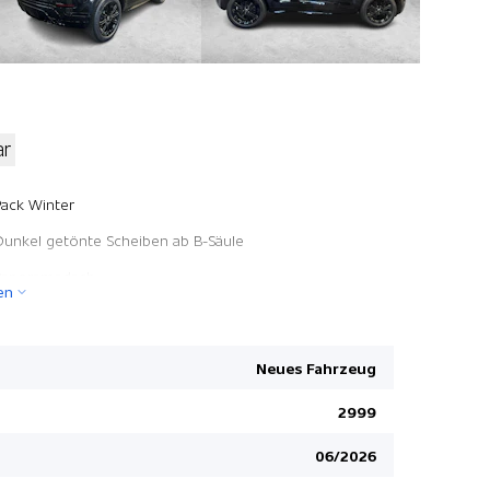
ar
TCS Elektr
Pack Winter
Pedale in E
Dunkel getönte Scheiben ab B-Säule
Spurhaltea
Panoramadach
en
Free Servi
Pack Winter
Regensens
Pack Black Exterieur
Elektronis
Neues Fahrzeug
Adaptive G
2999
Navigation 
06/2026
Leuchtwei