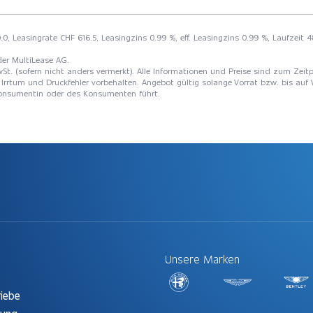
.0, Leasingrate CHF 616.5, Leasingzins 0.99 %, eff. Leasingzins 0.99 %, Laufzeit
der MultiLease AG.
St. (sofern nicht anders vermerkt). Alle Informationen und Preise sind zum Zeitp
Irrtum und Druckfehler vorbehalten. Angebot gültig solange Vorrat bzw. bis auf 
 Konsumentin oder des Konsumenten führt.
Unsere Marken
t
riebe