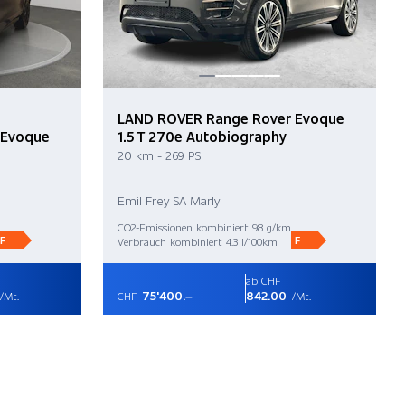
LAND ROVER Range Rover Evoque
 Evoque
1.5 T 270e Autobiography
20 km - 269 PS
Emil Frey SA Marly
CO2-Emissionen kombiniert 98 g/km
F
F
Verbrauch kombiniert 4.3 l/100km
ab CHF
75'400.–
842.00
/Mt.
CHF
/Mt.