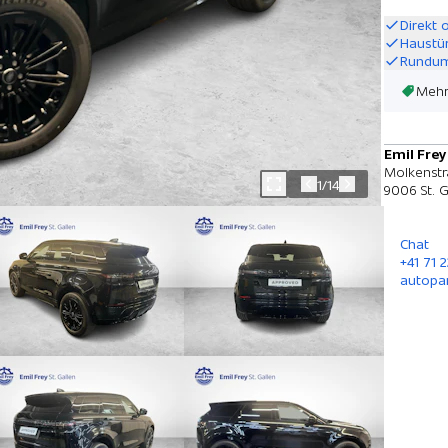
Direkt 
Haustü
Rundum
Mehr
Emil Frey
Molkenstr
1/14
9006 St. G
Chat
+41 71 
autopa