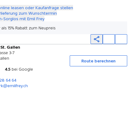
online leasen oder Kaufanfrage stellen
rlieferung zum Wunschtermin
-Sorglos mit Emil Frey
 als 15% Rabatt zum Neupreis
 St. Gallen
Probefahrt
asse 3-7
allen
Route berechnen
4.5
bei Google
228 64 64
rk@emilfrey.ch