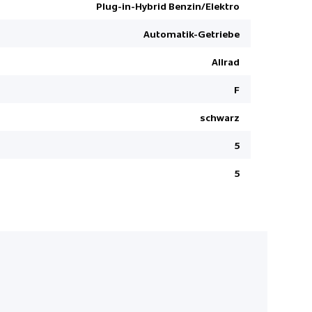
Müdigkeit
Plug-in-Hybrid Benzin/Elektro
Pack Onlin
Automatik-Getriebe
Fussgänger
Allrad
Aluminium
Fernlichtas
F
InControl
schwarz
LED-Schein
5
Virtuelle I
Garantie 5
5
Stop + Sta
Aussenspie
Bluetooth
EBD Elektr
Rücksitzba
Digitaler