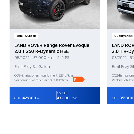
QualityCheck
QualityCheck
LAND ROVER Range Rover Evoque
LAND ROV
2.0 T 250 R-Dynamic HSE
2.0 T R-D
08/2022 - 37'000 km - 249 PS
03/2021 - 9
Emil Frey St. Gallen
Emil Frey S
CO2-Emissionen kombiniert 227 g/km
CO2-Emission
F
Verbrauch kombiniert 10.1 l/100km
Verbrauch kom
ab CHF
42'800.–
432.00
35'800
CHF
/Mt.
CHF