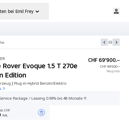
ten bei Emil Frey
che
VER
CHF 69'900.–
 Rover Evoque 1.5 T 270e
CHF 84'600.–
Neupreis
n Edition
rzeug | Plug-in-Hybrid Benzin/Elektro
s
 Service Package / Leasing 0.99% bis 48 Monate !!!
b CHF
0
/Mt.
Angebot zusammenstellen