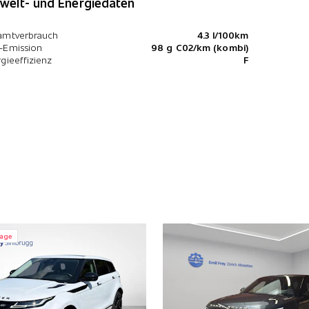
elt- und Energiedaten
amtverbrauch
4.3 l/100km
-Emission
98 g C02/km (kombi)
gieeffizienz
F
rage