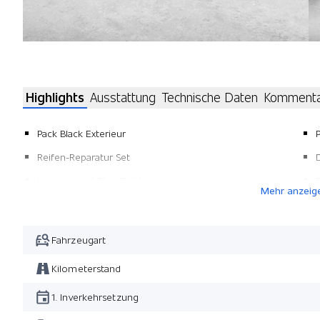
Highlights
Ausstattung
Technische Daten
Komment
Pack Black Exterieur
Reifen-Reparatur Set
Innenspiegel ClearSight
Mehr anzeig
Ladekabel
Metallic-Lackierung
Fahrzeugart
Leichtmetallfelgen 20" 10-Speichen
Kilometerstand
1. Inverkehrsetzung