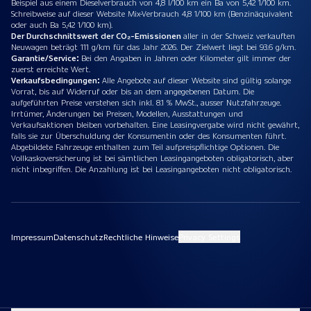
Beispiel aus einem Dieselverbrauch von 4,8 l/100 km ein Ba von 5,42 1/100 km.
Schreibweise auf dieser Website Mix-Verbrauch 4,8 1/100 km (Benzinäquivalent
oder auch Ba 5,42 1/100 km).
Der Durchschnittswert der CO₂-Emissionen
aller in der Schweiz verkauften
Neuwagen beträgt 111 g/km für das Jahr 2026. Der Zielwert liegt bei 93.6 g/km.
Garantie/Service:
Bei den Angaben in Jahren oder Kilometer gilt immer der
zuerst erreichte Wert.
Verkaufsbedingungen:
Alle Angebote auf dieser Website sind gültig solange
Vorrat, bis auf Widerruf oder bis an dem angegebenen Datum. Die
aufgeführten Preise verstehen sich inkl. 8.1 % MwSt., ausser Nutzfahrzeuge.
Irrtümer, Änderungen bei Preisen, Modellen, Ausstattungen und
Verkaufsaktionen bleiben vorbehalten. Eine Leasingvergabe wird nicht gewährt,
falls sie zur Überschuldung der Konsumentin oder des Konsumenten führt.
Abgebildete Fahrzeuge enthalten zum Teil aufpreispflichtige Optionen. Die
Vollkaskoversicherung ist bei sämtlichen Leasingangeboten obligatorisch, aber
nicht inbegriffen. Die Anzahlung ist bei Leasingangeboten nicht obligatorisch.
Impressum
Datenschutz
Rechtliche Hinweise
Privacy Settings