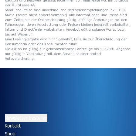
der MultiLease AG.
Sämtliche Preise sind unverbindliche Nettopreisempfehlungen inkl. 8,1 %
MwSt. (sofern nicht anders vermerkt). Alle Informationen und Preise sind
zum Zeitpunkt der Onlineschaltung gültig, allfällige Änderungen bei den
Fahrzeugen, deren Ausstattung oder Preisen bleiben jederzeit vorbehalten.
Irrtum und Druckfehler vorbehalten. Angebot gültig solange Vorrat bzw.
bis auf Widerruf.
Eine Leasingvergabe wird nicht gewährt, falls sie zur Überschuldung der
Konsumentin oder des Konsumenten führt.
Die Aktion ist gültig auf gekennzeichnete Fahrzeuge bis 31.12.2026. Angebot
nur gültig in Verbindung mit dem Abschluss einer protect
Autoversicherung.
Newsletter bestellen
Kontakt
Shop