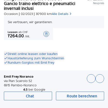
Gancio traino elettrico e pneumatici
Neupreis
invernali inclusi
Occasion | 02/2023 | 30'900 km
Alle Details
Sie vertrauen, wir garantieren.
Leasen
ab CHF
1'264.00
/Mt.
Angebot zusammenstellen
Direkt online leasen oder kaufen
Haustürlieferung zum Wunschtermin
Rundum-Sorglos mit Emil Frey
Emil Frey Noranco
via Pian Scairolo 52
6915 Pambio-Noranco
4.5
bei Google
Chat
Route berechnen