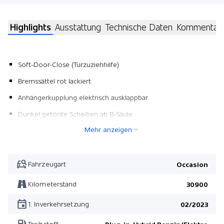
Highlights
Ausstattung
Technische Daten
Kommentar
Soft-Door-Close (Türzuziehhilfe)
Bremssättel rot lackiert
Anhängerkupplung elektrisch ausklappbar
Dunkel getönte Scheiben ab B-Säule
Mehr anzeigen
Vier Zonen-Klimaautomatik
Doppelter Ladeboden
Kühlfach in Mittelkonsole
Fahrzeugart
Occasion
Kilometerstand
30900
1. Inverkehrsetzung
02/2023
Treibstoff