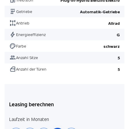
Plug-in-Hybrid Benzin/Elektro
Getriebe
Automatik-Getriebe
Antrieb
Allrad
Energieeffizienz
G
Farbe
schwarz
Anzahl Sitze
5
Anzahl der Türen
5
Leasing berechnen
Laufzeit in Monaten