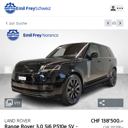
Emil Frey
Schweiz
zur Suche
1/17
CHF 138'500.–
LAND ROVER
Range Rover 3.0 Si6 P510e SV -
CHF 222'200.–