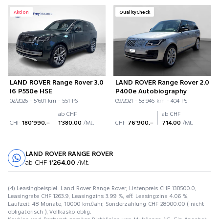
Aktion
QualityCheck
LAND ROVER Range Rover 3.0
LAND ROVER Range Rover 2.0
I6 P550e HSE
P400e Autobiography
02/2026 - 5'601 km - 551 PS
09/2021 - 53'946 km - 404 PS
ab CHF
ab CHF
CHF
180'990.–
1'380.00
/Mt.
CHF
76'900.–
714.00
/Mt.
LAND ROVER RANGE ROVER
Probefahrt
ab CHF
1'264.00
/Mt.
(4) Leasingbeispiel: Land Rover Range Rover, Listenpreis CHF 138500.0,
Leasingrate CHF 1263.9, Leasingzins 3.99 %, eff. Leasingzins 4.06 %,
Laufzeit 48 Monate, 10000 km/Jahr, Sonderzahlung CHF 28000.00 ( nicht
obligatorisch ), Vollkasko oblig.
Kaution und Restwert gemäss Richtlinien von Multilease AG. Ein Angebot