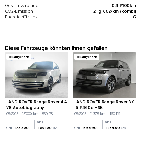
Gesamtverbrauch
0.9 l/100km
CO2-Emission
21 g C02/km (kombi)
Energieeffizienz
G
Diese Fahrzeuge könnten Ihnen gefallen
QualityCheck
QualityCheck
LAND ROVER Range Rover 4.4
LAND ROVER Range Rover 3.0
V8 Autobiography
I6 P460e HSE
05/2025 - 15'000 km - 530 PS
05/2025 - 11'375 km - 460 PS
ab CHF
ab CHF
CHF
178'500.–
1'631.00
/Mt.
CHF
139'990.–
1'284.00
/Mt.