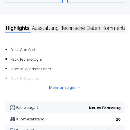
Highlights
Ausstattung
Technische Daten
Kommentar
Pack Comfort
Pack Technologie
Sitze in Windsor Leder
Pack 3. Sitzreihe
Mehr anzeigen
Panorama-Schiebedach elektrisch
Nebelscheinwerfer
Heckklappe elektrisch mit Freihandfunktion
Fahrzeugart
Neues Fahrzeug
Dachreling schwarz
Kilometerstand
20
Pack Anhängerkupplung