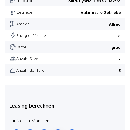
Treibstoff
Mild-Hybrid Diesel/Elektro
Pack Winter
Getriebe
Automatik-Getriebe
Vordersitze 20-fach elektr. verstel. mit Massage und Memory
Antrieb
Allrad
Premium Metallic-Lackierung
Dunkelgetönte Scheiben
Energieeffizienz
G
Pack Winter
Farbe
grau
Pack Comfort
Anzahl Sitze
7
Pack Anhängerkupplung
Anzahl der Türen
5
Pack 3. Sitzreihe
Pack Technologie
Leasing berechnen
Laufzeit in Monaten