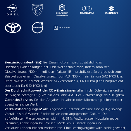
Benzinäquivalent (Bä):
Bei Dieselmotoren wird zusätzlich das
Benzinäquivalent aufgeführt. Den Wert erhält man, indem man den
Dieselverbrauch/100 km mit dem Faktor 113 multipliziert. So ergibt sich zum
Beispiel aus einem Dieselverbrauch von 4,8 l/100 km ein Ba von 5,42 1/100 km.
Schreibweise auf dieser Website Mix-Verbrauch 4,8 1/100 km (Benzinäquivalent
oder auch Ba 5,42 1/100 km).
Der Durchschnittswert der CO₂-Emissionen
aller in der Schweiz verkauften
Neuwagen beträgt 111 g/km für das Jahr 2026. Der Zielwert liegt bei 93.6 g/km.
Garantie/Service:
Bei den Angaben in Jahren oder Kilometer gilt immer der
zuerst erreichte Wert.
Verkaufsbedingungen:
Alle Angebote auf dieser Website sind gültig solange
Vorrat, bis auf Widerruf oder bis an dem angegebenen Datum. Die
aufgeführten Preise verstehen sich inkl. 8.1 % MwSt., ausser Nutzfahrzeuge.
Irrtümer, Änderungen bei Preisen, Modellen, Ausstattungen und
Verkaufsaktionen bleiben vorbehalten. Eine Leasingvergabe wird nicht gewährt,