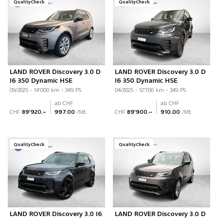
QualityCheck
QualityCheck
LAND ROVER Discovery 3.0 D
LAND ROVER Discovery 3.0 D
I6 350 Dynamic HSE
I6 350 Dynamic HSE
09/2025 - 14'000 km - 349 PS
04/2025 - 12'700 km - 349 PS
ab CHF
ab CHF
CHF
89'920.–
997.00
/Mt.
CHF
89'900.–
910.00
/Mt.
QualityCheck
QualityCheck
LAND ROVER Discovery 3.0 I6
LAND ROVER Discovery 3.0 D