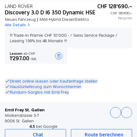
CHF 128'690.–
LAND ROVER
Discovery 3.0 D I6 350 Dynamic HSE
CHF 130'400.–
Neupreis
Neues Fahrzeug | Mild-Hybrid Diesel/Elektro
Alle Details
!!! Trade-In Prämie CHF 10'000.- / Swiss Service Package /
Leasing 1.99% bis 48 Monate !!!
Leasen
ab CHF
1'297.00
/Mt.
Angebot zusammenstellen
Direkt online leasen oder Kaufanfrage stellen
Haustürlieferung zum Wunschtermin
Rundum-Sorglos mit Emil Frey
Emil Frey St. Gallen
Molkenstrasse 3-7
9006 St. Gallen
4.5
bei Google
Chat
Route berechnen