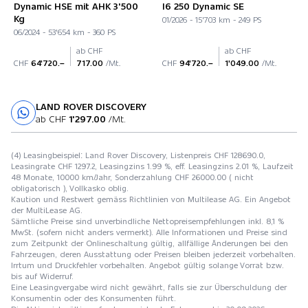
Dynamic HSE mit AHK 3'500
I6 250 Dynamic SE
Kg
01/2026 - 15'703 km - 249 PS
06/2024 - 53'654 km - 360 PS
ab CHF
ab CHF
CHF
64'720.–
717.00
/Mt.
CHF
94'720.–
1'049.00
/Mt.
LAND ROVER DISCOVERY
Probefahrt
ab CHF
1'297.00
/Mt.
(4) Leasingbeispiel: Land Rover Discovery, Listenpreis CHF 128690.0,
Leasingrate CHF 1297.2, Leasingzins 1.99 %, eff. Leasingzins 2.01 %, Laufzeit
48 Monate, 10000 km/Jahr, Sonderzahlung CHF 26000.00 ( nicht
obligatorisch ), Vollkasko oblig.
Kaution und Restwert gemäss Richtlinien von Multilease AG. Ein Angebot
der MultiLease AG.
Sämtliche Preise sind unverbindliche Nettopreisempfehlungen inkl. 8,1 %
MwSt. (sofern nicht anders vermerkt). Alle Informationen und Preise sind
zum Zeitpunkt der Onlineschaltung gültig, allfällige Änderungen bei den
Fahrzeugen, deren Ausstattung oder Preisen bleiben jederzeit vorbehalten.
Irrtum und Druckfehler vorbehalten. Angebot gültig solange Vorrat bzw.
bis auf Widerruf.
Eine Leasingvergabe wird nicht gewährt, falls sie zur Überschuldung der
Konsumentin oder des Konsumenten führt.