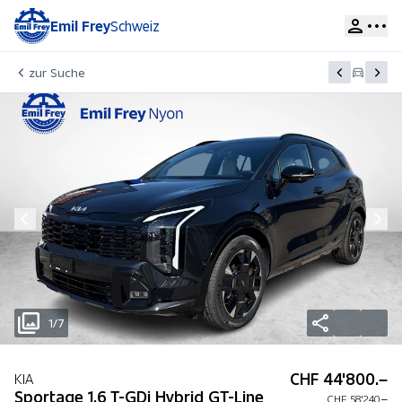
Emil Frey
Schweiz
zur Suche
1/7
CHF 44'800.–
KIA
Sportage 1.6 T-GDi Hybrid GT-Line
CHF 58'240.–