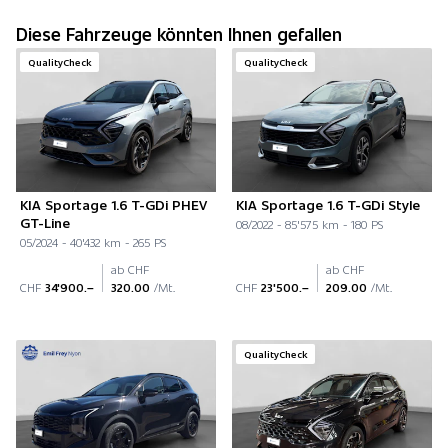
Diese Fahrzeuge könnten Ihnen gefallen
QualityCheck
QualityCheck
KIA Sportage 1.6 T-GDi PHEV
KIA Sportage 1.6 T-GDi Style
GT-Line
08/2022 - 85'575 km - 180 PS
05/2024 - 40'432 km - 265 PS
ab CHF
ab CHF
CHF
34'900.–
320.00
/Mt.
CHF
23'500.–
209.00
/Mt.
QualityCheck