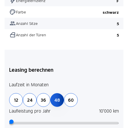
Energieeffizienz
F
Farbe
schwarz
Anzahl Sitze
5
Anzahl der Türen
5
Leasing berechnen
Laufzeit in Monaten
12
24
36
48
60
Laufleistung pro Jahr
10'000 km