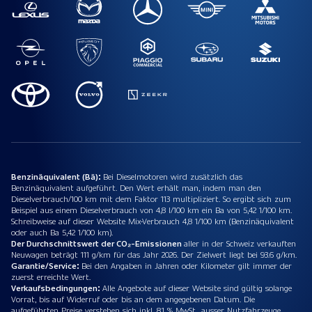
Benzinäquivalent (Bä):
Bei Dieselmotoren wird zusätzlich das
Benzinäquivalent aufgeführt. Den Wert erhält man, indem man den
Dieselverbrauch/100 km mit dem Faktor 113 multipliziert. So ergibt sich zum
Beispiel aus einem Dieselverbrauch von 4,8 l/100 km ein Ba von 5,42 1/100 km.
Schreibweise auf dieser Website Mix-Verbrauch 4,8 1/100 km (Benzinäquivalent
oder auch Ba 5,42 1/100 km).
Der Durchschnittswert der CO₂-Emissionen
aller in der Schweiz verkauften
Neuwagen beträgt 111 g/km für das Jahr 2026. Der Zielwert liegt bei 93.6 g/km.
Garantie/Service:
Bei den Angaben in Jahren oder Kilometer gilt immer der
zuerst erreichte Wert.
Verkaufsbedingungen:
Alle Angebote auf dieser Website sind gültig solange
Vorrat, bis auf Widerruf oder bis an dem angegebenen Datum. Die
aufgeführten Preise verstehen sich inkl. 8.1 % MwSt., ausser Nutzfahrzeuge.