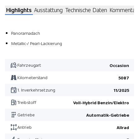
Highlights
Ausstattung
Technische Daten
Kommentar
Panoramadach
Metallic-/ Pearl-Lackierung
Fahrzeugart
Occasion
Kilometerstand
5087
1. Inverkehrsetzung
11/2025
Treibstoff
Voll-Hybrid Benzin/Elektro
Getriebe
Automatik-Getriebe
Antrieb
Allrad