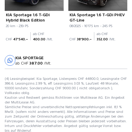
KIA Sportage 1.6 T-GDi
KIA Sportage 1.6 T-GDi PHEV
Hybrid Black Edition
GT-Line
20 km - 239 PS
08/2025 - 16'175 km - 245 PS
ab CHF
ab CHF
CHF
47'540.–
400.00
/Mt.
CHF
38'900.–
352.00
/Mt.
KIA SPORTAGE
Probefahrt
ab CHF
387.00
/Mt.
(4) Leasingbeispiel: Kia Sportage, Listenpreis CHF 44800.0, Leasingrate CHF
386.6, Leasingzins 2.99 %, eff. Leasingzins 3.03 %, Laufzeit 48 Monate,
10000 km/Jahr, Sonderzahlung CHF 9000.00 ( nicht obligatorisch ),
Vollkasko oblig.
Kaution und Restwert gemäss Richtlinien von Multilease AG. Ein Angebot
der MultiLease AG.
Sämtliche Preise sind unverbindliche Nettopreisempfehlungen inkl. 8,1 %
MwSt. (sofern nicht anders vermerkt). Alle Informationen und Preise sind
zum Zeitpunkt der Onlineschaltung gültig, allfällige Änderungen bei den
Fahrzeugen, deren Ausstattung oder Preisen bleiben jederzeit vorbehalten.
Irrtum und Druckfehler vorbehalten. Angebot gültig solange Vorrat bzw.
bis auf Widerruf.