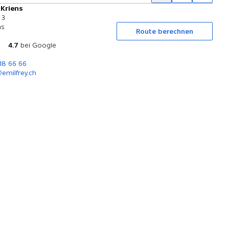
 Kriens
Probefahrt
 3
ns
Route berechnen
4.7
bei Google
318 66 66
emilfrey.ch