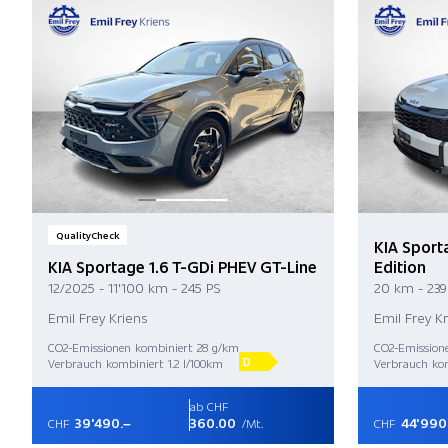
QualityCheck
KIA Sport
KIA Sportage 1.6 T-GDi PHEV GT-Line
Edition
12/2025 - 11'100 km - 245 PS
20 km - 239
Emil Frey Kriens
Emil Frey K
CO2-Emissionen kombiniert 28 g/km
CO2-Emission
D
Verbrauch kombiniert 1.2 l/100km
Verbrauch kom
ab CHF
39'490.–
360.00
44'990
CHF
/Mt.
CHF