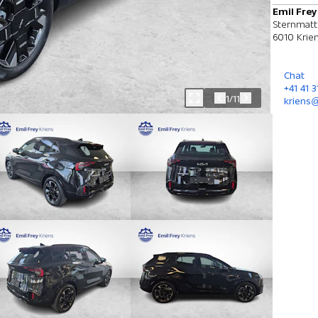
Emil Frey
Sternmatt
6010 Krie
Chat
+41 41 
1/11
kriens@