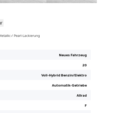
ar
Kollisions
Metallic-/ Pearl-Lackierung
Rücksitze 
Drei Zone
Neues Fahrzeug
Head-Up Di
20
Privacy-Ve
Kopfairbag
Voll-Hybrid Benzin/Elektro
Lenkradhe
Automatik-Getriebe
Rückfahrk
Allrad
Fahrersitz
Beifahrers
F
Heckklappe