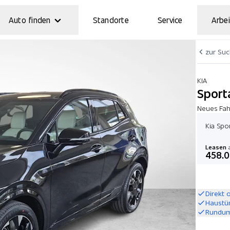
Auto finden
Standorte
Service
Arbei
zur Su
KIA
Sport
Neues Fahr
Kia Spo
Leasen
a
458.
Direkt 
Haustü
Rundum