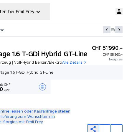
ten bei Emil Frey
che
CHF 51'990.–
age 1.6 T-GDi Hybrid GT-Line
CHF 58'360.–
Neupreis
zeug | Voll-Hybrid Benzin/Elektro
Alle Details
rtage 1.6 T-GDi Hybrid GT-Line
b CHF
00
/Mt.
Angebot zusammenstellen
online leasen oder Kaufanfrage stellen
rlieferung zum Wunschtermin
-Sorglos mit Emil Frey