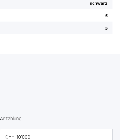
schwarz
Mittelarm
5
HSA Bergan
Lendenwirb
5
Park-Dista
Digital Key
Vordersitze
Nebelsche
Ambienteb
Details sie
Totwinkel-
Aussenspieg
anklappbar
Hifi Lauts
Anzahlung
Lederlenkr
Apple Car 
CHF