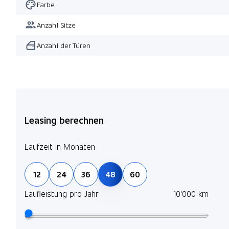
Farbe
Anzahl Sitze
Anzahl der Türen
Leasing berechnen
Laufzeit in Monaten
12
24
36
48
60
Laufleistung pro Jahr
10'000 km