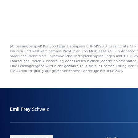
(4) Leasingbeispiel: Kia Sportage, Listenpreis CHF 51990.0, Leasingrate CHF
Kaution und Restwert gemäss Richtlinien von Multilease AG. Ein Angebot 
Sämtliche Preise sind unverbindliche Nettopreisempfehlungen inkl. 8,1 % Mw
Fahrzeugen, deren Ausstattung oder Preisen bleiben jederzeit vorbehalten. 
Eine Leasingvergabe wird nicht gewährt, falls sie zur Überschuldung der
Die Aktion ist gültig auf gekennzeichnete Fahrzeuge bis 31.08.2026.
Emil Frey
Schweiz