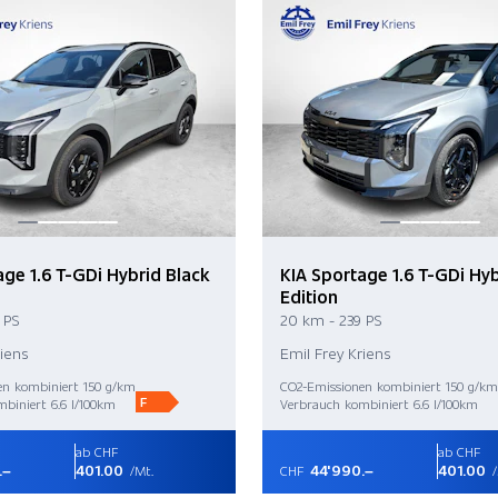
age 1.6 T-GDi Hybrid Black
KIA Sportage 1.6 T-GDi Hyb
Edition
 PS
20 km - 239 PS
riens
Emil Frey Kriens
en kombiniert 150 g/km
CO2-Emissionen kombiniert 150 g/km
F
biniert 6.6 l/100km
Verbrauch kombiniert 6.6 l/100km
ab CHF
ab CHF
.–
401.00
44'990.–
401.00
/Mt.
CHF
/