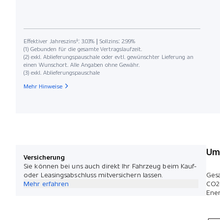
Effektiver Jahreszins¹: 3.03% | Sollzins: 2.99%
(1) Gebunden für die gesamte Vertragslaufzeit.
(2) exkl. Ablieferungspauschale oder evtl. gewünschter Lieferung an
einen Wunschort. Alle Angaben ohne Gewähr.
(3) exkl. Ablieferungspauschale
Mehr Hinweise
Umw
Versicherung
Sie können bei uns auch direkt Ihr Fahrzeug beim Kauf-
oder Leasingsabschluss mitversichern lassen.
Ges
Mehr erfahren
CO2
Ener