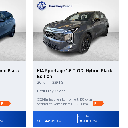
rid Black
KIA Sportage 1.6 T-GDi Hybrid Black
Edition
20 km - 239 PS
Emil Frey Kriens
CO2-Emissionen kombiniert 150 g/km
F
F
Verbrauch kombiniert 6.6 l/100km
ab CHF
44'990.–
389.00
Mt.
CHF
/Mt.