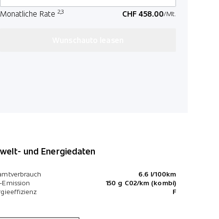
Navigation
2,3
Monatliche Rate
CHF 458.00
/Mt.
Aktive Sit
Sitzheizun
Wunschauto leasen
Wireless C
elt- und Energiedaten
amtverbrauch
6.6 l/100km
-Emission
150 g C02/km (kombi)
gieeffizienz
F