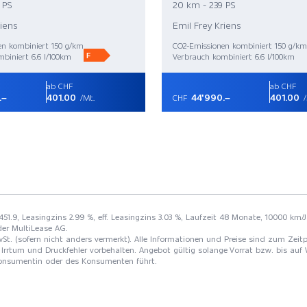
 PS
20 km - 239 PS
riens
Emil Frey Kriens
en kombiniert 150 g/km
CO2-Emissionen kombiniert 150 g/km
F
biniert 6.6 l/100km
Verbrauch kombiniert 6.6 l/100km
ab CHF
ab CHF
.–
401.00
44'990.–
401.00
/Mt.
CHF
/
451.9, Leasingzins 2.99 %, eff. Leasingzins 3.03 %, Laufzeit 48 Monate, 10000 km/J
der MultiLease AG.
St. (sofern nicht anders vermerkt). Alle Informationen und Preise sind zum Zeitp
Irrtum und Druckfehler vorbehalten. Angebot gültig solange Vorrat bzw. bis auf 
 Konsumentin oder des Konsumenten führt.