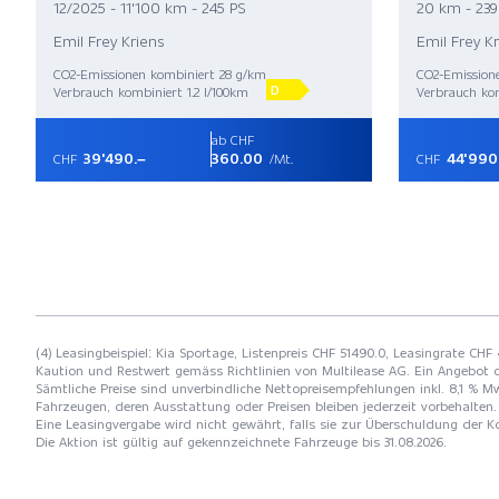
12/2025 - 11'100 km - 245 PS
20 km - 239
Emil Frey Kriens
Emil Frey K
CO2-Emissionen kombiniert 28 g/km
CO2-Emission
D
Verbrauch kombiniert 1.2 l/100km
Verbrauch kom
ab CHF
39'490.–
360.00
44'990
CHF
/Mt.
CHF
(4) Leasingbeispiel: Kia Sportage, Listenpreis CHF 51490.0, Leasingrate CHF 
Kaution und Restwert gemäss Richtlinien von Multilease AG. Ein Angebot 
Sämtliche Preise sind unverbindliche Nettopreisempfehlungen inkl. 8,1 % Mw
Fahrzeugen, deren Ausstattung oder Preisen bleiben jederzeit vorbehalten. 
Eine Leasingvergabe wird nicht gewährt, falls sie zur Überschuldung der
Die Aktion ist gültig auf gekennzeichnete Fahrzeuge bis 31.08.2026.