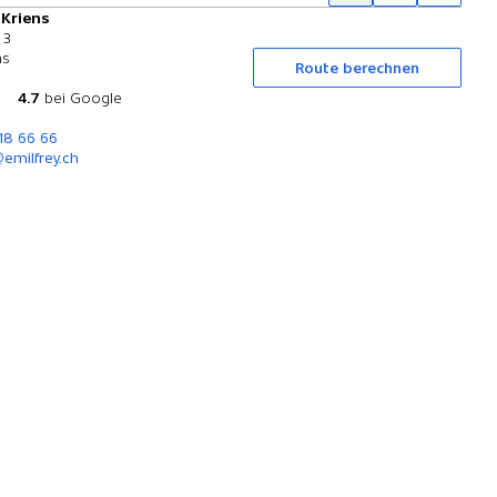
 Kriens
Probefahrt
 3
ns
Route berechnen
4.7
bei Google
318 66 66
emilfrey.ch