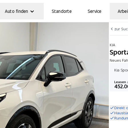
Auto finden
Standorte
Service
Arbei
zur Su
KIA
Sport
Neues Fahr
Kia Spo
Leasen
a
452.0
Direkt 
Haustü
Rundum