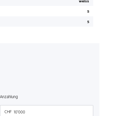
weiss
Apple Car 
Heckklappe
5
Aktive Sit
5
LED-Schei
Rücksitze 
Navigation
Details sie
Smart-Key
Keine Gewä
Bluetooth 
Ottopartike
LED Rückl
Spurhaltea
Anzahlung
DAB+ Digit
Garantie 7
CHF