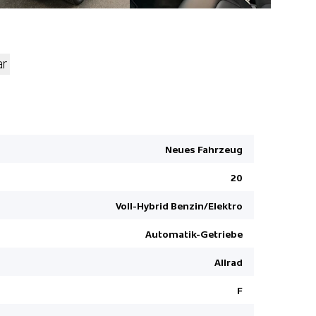
ar
Hifi Lauts
Fahrersitz
Park-Dista
Neues Fahrzeug
Lenkradhe
20
Aussenspieg
anklappbar
Voll-Hybrid Benzin/Elektro
Seitenairb
Automatik-Getriebe
Autobahn-
Sitzbezüge
Allrad
Rückfahrk
F
Nebelsche