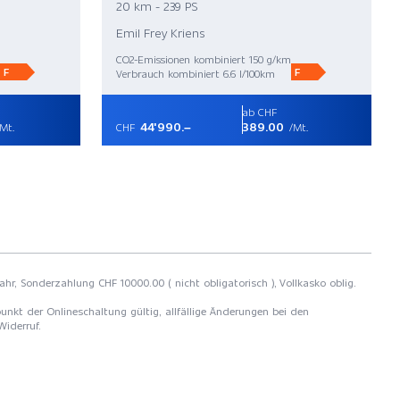
20 km - 239 PS
Emil Frey Kriens
CO2-Emissionen kombiniert 150 g/km
F
F
Verbrauch kombiniert 6.6 l/100km
ab CHF
44'990.–
389.00
Mt.
CHF
/Mt.
ahr, Sonderzahlung CHF 10000.00 ( nicht obligatorisch ), Vollkasko oblig.
unkt der Onlineschaltung gültig, allfällige Änderungen bei den
Widerruf.