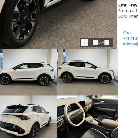
Emil Frey
Sternmatt
6010 Krie
Chat
+41 41 
1/15
kriens@