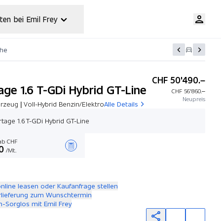
ten bei Emil Frey
che
CHF 50'490.–
age 1.6 T-GDi Hybrid GT-Line
CHF 56'860.–
Neupreis
zeug | Voll-Hybrid Benzin/Elektro
Alle Details
rtage 1.6 T-GDi Hybrid GT-Line
b CHF
0
/Mt.
Angebot zusammenstellen
online leasen oder Kaufanfrage stellen
rlieferung zum Wunschtermin
-Sorglos mit Emil Frey