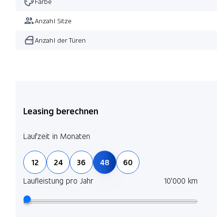
Farbe
Anzahl Sitze
Anzahl der Türen
Leasing berechnen
Laufzeit in Monaten
12
24
36
48
60
Laufleistung pro Jahr
10'000 km