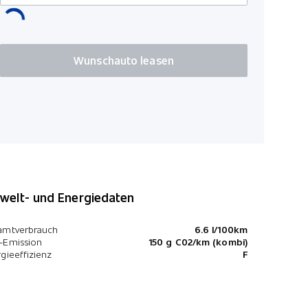
Elektrisch
360° Kame
Leichtmeta
Wunschauto leasen
HSA Bergan
elt- und Energiedaten
amtverbrauch
6.6 l/100km
-Emission
150 g C02/km (kombi)
gieeffizienz
F