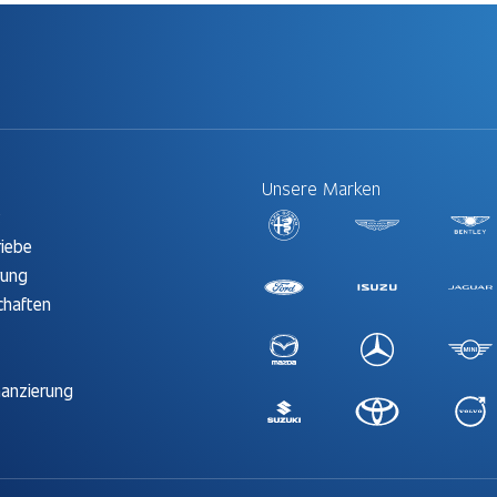
Unsere Marken
t
riebe
rung
chaften
nanzierung